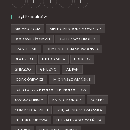
Tagi Produktów
ARCHEOLOGIA
BIBLIOTEKA RODZIMOWIERCY
BOGOWIE SŁOWIAN
BOLESŁAW CHROBRY
CZASOPISMO
DEMONOLOGIA SŁOWIAŃSKA
DLA DZIECI
ETNOGRAFIA
FOLKLOR
GNIAZDO
GNIEZNO
IAE PAN
IGOR GÓREWICZ
IMIONA SŁOWIAŃSKIE
INSTYTUT ARCHEOLOGII I ETNOLOGII PAN
JANUSZ CHRISTA
KAJKO I KOKOSZ
KOMIKS
KOMIKS DLA DZIECI
KSIĘGARNIA SŁOWIAŃSKA
KULTURA LUDOWA
LITERATURA SŁOWIAŃSKA