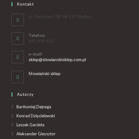
Kontakt
ul. Piaskowa 108, 08-110 Siedlce
Telefon:
692-499-450
e-mail:
sklep@slowianskisklep.com.pl
Słowiański sklep
Autorzy
Bartłomiej Dejnega
Konrad Dzięcielewski
Leszek Gardeła
Aleksander Gieysztor