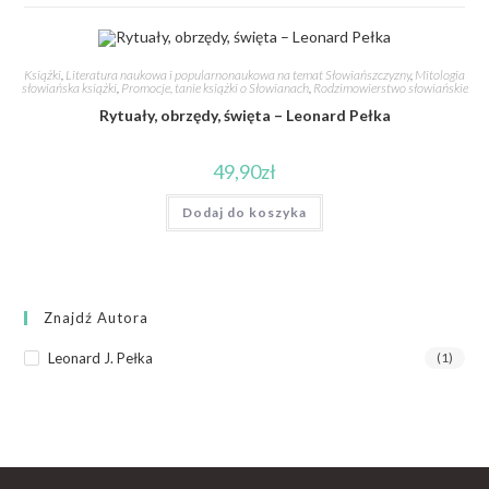
Książki
,
Literatura naukowa i popularnonaukowa na temat Słowiańszczyzny
,
Mitologia
słowiańska książki
,
Promocje, tanie książki o Słowianach
,
Rodzimowierstwo słowiańskie
Rytuały, obrzędy, święta – Leonard Pełka
49,90
zł
Dodaj do koszyka
Znajdź Autora
Leonard J. Pełka
(1)