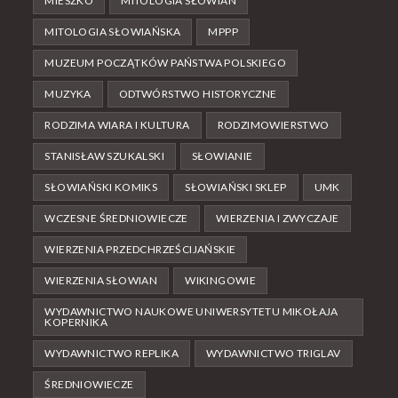
MIESZKO
MITOLOGIA SŁOWIAN
MITOLOGIA SŁOWIAŃSKA
MPPP
MUZEUM POCZĄTKÓW PAŃSTWA POLSKIEGO
MUZYKA
ODTWÓRSTWO HISTORYCZNE
RODZIMA WIARA I KULTURA
RODZIMOWIERSTWO
STANISŁAW SZUKALSKI
SŁOWIANIE
SŁOWIAŃSKI KOMIKS
SŁOWIAŃSKI SKLEP
UMK
WCZESNE ŚREDNIOWIECZE
WIERZENIA I ZWYCZAJE
WIERZENIA PRZEDCHRZEŚCIJAŃSKIE
WIERZENIA SŁOWIAN
WIKINGOWIE
WYDAWNICTWO NAUKOWE UNIWERSYTETU MIKOŁAJA
KOPERNIKA
WYDAWNICTWO REPLIKA
WYDAWNICTWO TRIGLAV
ŚREDNIOWIECZE