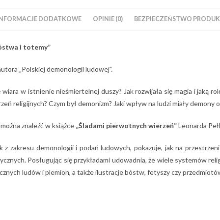
INFORMACJE DODATKOWE
OPINIE (0)
BEZPIECZEŃSTWO PRODUKT
bóstwa i totemy”
tora „Polskiej demonologii ludowej”.
ię wiara w istnienie nieśmiertelnej duszy? Jak rozwijała się magia i jak
rzeń religijnych? Czym był demonizm? Jaki wpływ na ludzi miały demony o
 można znaleźć w książce
„Śladami pierwotnych wierzeń”
Leonarda Pełk
 z zakresu demonologii i podań ludowych, pokazuje, jak na przestrzeni d
istycznych. Posługując się przykładami udowadnia, że wiele systemów re
cznych ludów i plemion, a także ilustracje bóstw, fetyszy czy przedmiotó