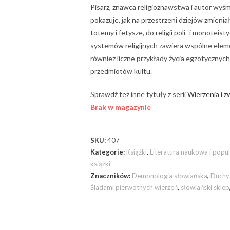
Pisarz, znawca religioznawstwa i autor wyśm
pokazuje, jak na przestrzeni dziejów zmieniał
totemy i fetysze, do religii poli- i monotei
systemów religijnych zawiera wspólne eleme
również liczne przykłady życia egzotycznych 
przedmiotów kultu.
Sprawdź też inne tytuły z serii
Wierzenia i z
Brak w magazynie
SKU:
407
Kategorie:
Książki
,
Literatura naukowa i pop
książki
Znaczników:
Demonologia słowiańska
,
Duchy
Śladami pierwotnych wierzeń
,
słowiański sklep