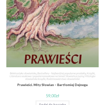
Beletrystyka słowiańska
,
Bestsellery - Najbardziej popularne produkty
,
Książki
,
Literatura naukowa i popularnonaukowa na temat Słowiańszczyzny
,
Mitologia
słowiańska książki
,
Rodzimowierstwo słowiańskie
Prawieści. Mity Słowian – Bartłomiej Dejnega
59,00
zł
Dodaj do koszyka