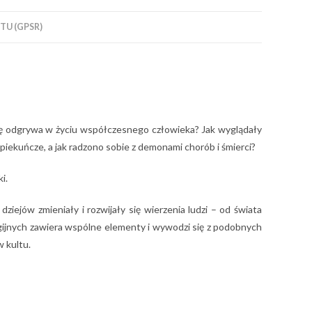
U (GPSR)
ą rolę odgrywa w życiu współczesnego człowieka? Jak wyglądały
piekuńcze, a jak radzono sobie z demonami chorób i śmierci?
i.
ziejów zmieniały i rozwijały się wierzenia ludzi – od świata
ligijnych zawiera wspólne elementy i wywodzi się z podobnych
w kultu.