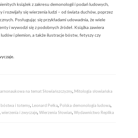
ienitych książek z zakresu demonologii i podań ludowych,
y i rozwijały się wierzenia ludzi – od świata duchów, poprzez
stycznych. Posługując się przykładami udowadnia, że wiele
nty i wywodzi się z podobnych źródeł. Książka zawiera
ludów i plemion, a także ilustracje bóstw, fetyszy czy
wyczaje.
ularnonaukowa na temat Słowiańszczyzny
,
Mitologia słowiańska
 bóstwa i totemy
,
Leonard Pełka
,
Polska demonologia ludowa
,
,
wierzenia i zwyczaje
,
Wierzenia Słowian
,
Wydawnictwo Replika