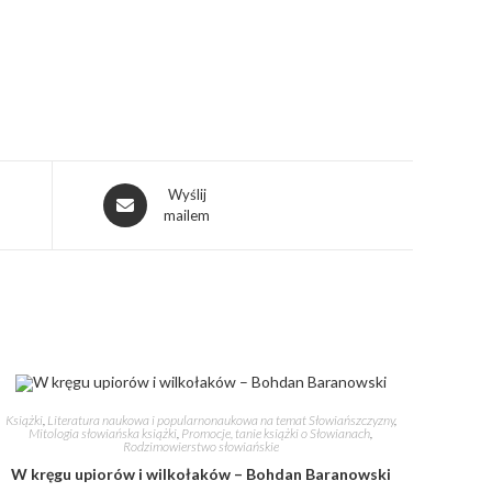
Wyślij
mailem
Książki
,
Literatura naukowa i popularnonaukowa na temat Słowiańszczyzny
,
Mitologia słowiańska książki
,
Promocje, tanie książki o Słowianach
,
Rodzimowierstwo słowiańskie
W kręgu upiorów i wilkołaków – Bohdan Baranowski