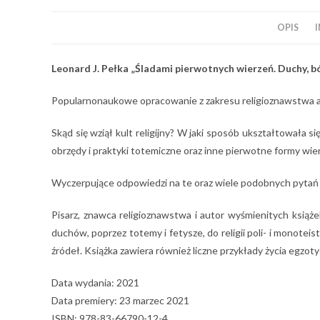
OPIS
Leonard J. Pełka „Śladami pierwotnych wierzeń. Duchy, 
Popularnonaukowe opracowanie z zakresu religioznawstwa au
Skąd się wziął kult religijny? W jaki sposób ukształtowała s
obrzędy i praktyki totemiczne oraz inne pierwotne formy wie
Wyczerpujące odpowiedzi na te oraz wiele podobnych pytań
Pisarz, znawca religioznawstwa i autor wyśmienitych książek
duchów, poprzez totemy i fetysze, do religii poli- i monote
źródeł. Książka zawiera również liczne przykłady życia egzoty
Data wydania: 2021
Data premiery: 23 marzec 2021
ISBN: 978-83-66790-12-4