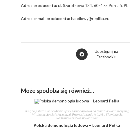
Adres producenta:
ul. Szarotkowa 134, 60–175 Poznań, PL
Adres e-mail producenta:
handlowy@replika.eu
Udostępnij na
Facebook'u
Może spodoba się również…
Książki
,
Literatura naukowa i popularnonaukowa na temat Słowiańszczyzny
,
Mitologia słowiańska książki
,
Promocje, tanie książki o Słowianach
,
Rodzimowierstwo słowiańskie
Polska demonologia ludowa – Leonard Pełka