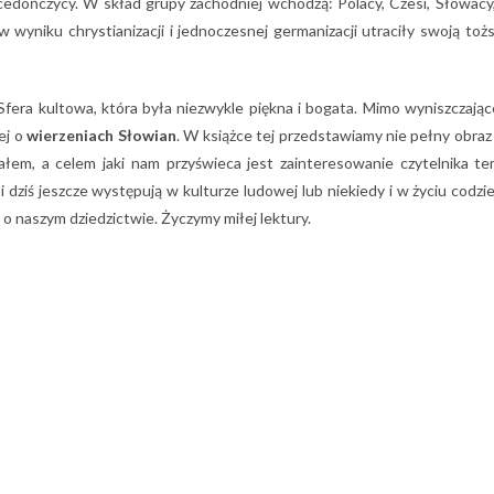
edończycy. W skład grupy zachodniej wchodzą: Polacy, Czesi, Słowacy
re w wyniku chrystianizacji i jednoczesnej germanizacji utraciły swoj
era kultowa, która była niezwykle piękna i bogata. Mimo wyniszczające
ej o
wierzeniach Słowian
. W książce tej przedstawiamy nie pełny obra
łem, a celem jaki nam przyświeca jest zainteresowanie czytelnika t
i dziś jeszcze występują w kulturze ludowej lub niekiedy i w życiu codz
o naszym dziedzictwie. Życzymy miłej lektury.