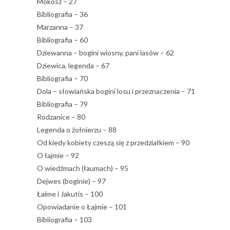
Mokosz – 27
Bibliografia – 36
Marzanna – 37
Bibliografia – 60
Dziewanna – bogini wiosny, pani lasów – 62
Dziewica, legenda – 67
Bibliografia – 70
Dola – słowiańska bogini losu i przeznaczenia – 71
Bibliografia – 79
Rodzanice – 80
Legenda o żołnierzu – 88
Od kiedy kobiety czeszą się z przedziałkiem – 90
O łajmie – 92
O wiedźmach (łaumach) – 95
Dejwes (boginie) – 97
Łaime i Jakutis – 100
Opowiadanie o Łajmie – 101
Bibliografia – 103