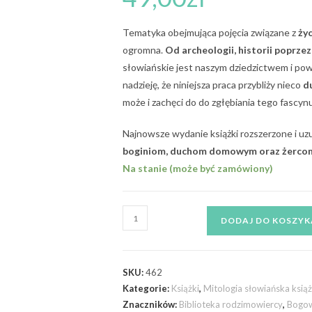
Tematyka obejmująca pojęcia związane z
ży
ogromna.
Od archeologii, historii poprze
słowiańskie jest naszym dziedzictwem i po
nadzieję, że niniejsza praca przybliży nieco
d
może i zachęci do do zgłębiania tego fascy
Najnowsze wydanie książki rozszerzone i u
boginiom, duchom domowym oraz żerco
Na stanie (może być zamówiony)
DODAJ DO KOSZYK
SKU:
462
Kategorie:
Książki
,
Mitologia słowiańska książ
Znaczników:
Biblioteka rodzimowiercy
,
Bogow