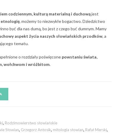
ciem codziennym, kulturą materialną i duchową
jest
z etnologię
, możemy to niezwykłe bogactwo. Dziedzictwo
winno być dla nas dumą, bo jest z czego być dumnym. Mamy
uchowy aspekt życia naszych słowiańskich przodków
, a
nującego tematu.
zupełnione o rozdziały poświęcone
powstaniu świata,
m, wołchwom i wróżbitom
.
A
ki
,
Rodzimowierstwo słowiańskie
ie Słowian
,
Grzegorz Antosik
,
mitologia słowian
,
Rafał Merski
,