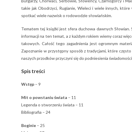
Bułgarzy, Chorwaci, Serbowie, Słoweńcy, Czarnogórcy i Mac
takie jak Obodrzyci, Rugianie, Wieleci i wiele innych, któ
spotkać wiele nazwisk o rodowodzie słowiańskim.
Tematem tej książki jest sfera duchowa dawnych Słowian. Sf
informacji na ten temat, a z każdym rokiem wiemy coraz więc
takowych. Całość tego zagadnienia jest ogromnym materia
Zapoznanie w przystępny sposób z tradycjami, które często 
naszych przodków przyczyni się do podniesienia świadomości 
Spis treści
Wstęp
– 9
Mit o powstaniu świata
– 11
Legenda o stworzeniu świata – 11
Bibliografia – 24
Boginie
– 25