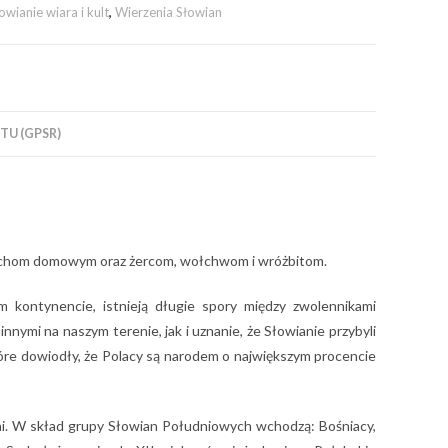
owianie wiara i kult
,
Wierzenia Słowian
U (GPSR)
 duchom domowym oraz żercom, wołchwom i wróżbitom.
 kontynencie, istnieją długie spory między zwolennikami
innymi na naszym terenie, jak i uznanie, że Słowianie przybyli
tóre dowiodły, że Polacy są narodem o największym procencie
sini. W skład grupy Słowian Południowych wchodzą: Bośniacy,