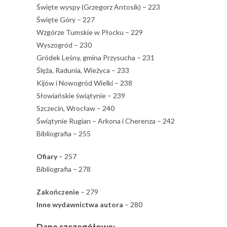
Święte wyspy (Grzegorz Antosik) – 223
Święte Góry – 227
Wzgórze Tumskie w Płocku – 229
Wyszogród – 230
Gródek Leśny, gmina Przysucha – 231
Ślęża, Radunia, Wieżyca – 233
Kijów i Nowogród Wielki – 238
Słowiańskie świątynie – 239
Szczecin, Wrocław – 240
Świątynie Rugian – Arkona i Cherenza – 242
Bibliografia – 255
Ofiary
– 257
Bibliografia – 278
Zakończenie
– 279
Inne wydawnictwa autora
– 280
Dane szczegółowe: