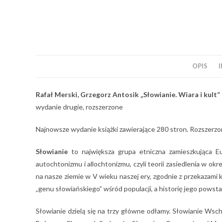
OPIS
Rafał Merski, Grzegorz Antosik „Słowianie. Wiara i kult”
wydanie drugie, rozszerzone
Najnowsze wydanie książki zawierające 280 stron. Rozszerz
Słowianie
to największa grupa etniczna zamieszkująca Eu
autochtonizmu i allochtonizmu, czyli teorii zasiedlenia w okr
na nasze ziemie w V wieku naszej ery, zgodnie z przekazami
„genu słowiańskiego” wśród populacji, a historię jego powsta
Słowianie dzielą się na trzy główne odłamy. Słowianie Wsch