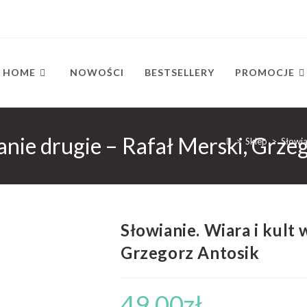
HOME
NOWOŚCI
BESTSELLERY
PROMOCJE
anie drugie – Rafał Merski, Grze
>
Sklep
>
Słowia
Słowianie. Wiara i kult
Grzegorz Antosik
49,00
zł