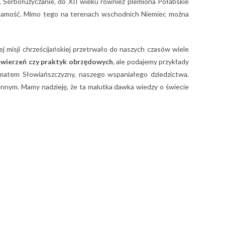
, Serbołużyczanie, do XII wieku również plemiona Połabskie
ą tożsamość. Mimo tego na terenach wschodnich Niemiec można
j misji chrześcijańskiej przetrwało do naszych czasów wiele
z
wierzeń czy praktyk obrzędowych
, ale podajemy przykłady
ematem Słowiańszczyzny, naszego wspaniałego dziedzictwa.
iennym. Mamy nadzieję, że ta malutka dawka wiedzy o świecie