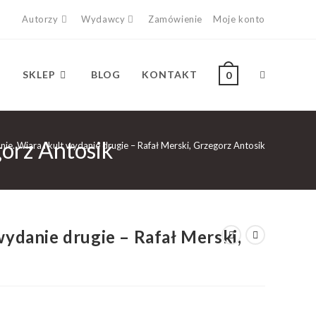
Autorzy
Wydawcy
Zamówienie
Moje konto
SKLEP
BLOG
KONTAKT
0
gorz Antosik
nie. Wiara i kult wydanie drugie – Rafał Merski, Grzegorz Antosik
 wydanie drugie – Rafał Merski,