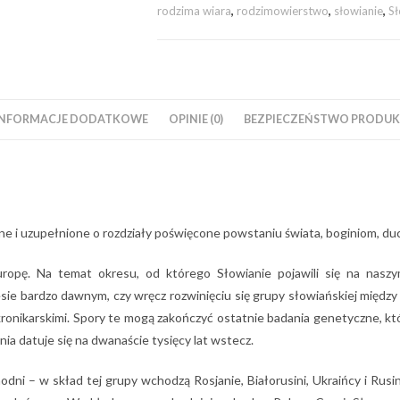
rodzima wiara
,
rodzimowierstwo
,
słowianie
,
Sł
INFORMACJE DODATKOWE
OPINIE (0)
BEZPIECZEŃSTWO PRODUKT
one i uzupełnione o rozdziały poświęcone powstaniu świata, boginiom,
ropę. Na temat okresu, od którego Słowianie pojawili się na naszym
esie bardzo dawnym, czy wręcz rozwinięciu się grupy słowiańskiej między 
 kronikarskimi. Spory te mogą zakończyć ostatnie badania genetyczne, k
nia datuje się na dwanaście tysięcy lat wstecz.
odni – w skład tej grupy wchodzą Rosjanie, Białorusini, Ukraińcy i Ru