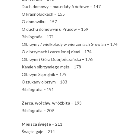
Duch domowy – materiały źródłowe – 147
O krasnoludkach – 155
O domowiku – 157
O duchu domowym u Prusów – 159
Bibliografia – 171
Olbrzymy / wielkoludy w wierzeniach Słowian – 174
O olbrzymach i carze innej ziemi – 174
Olbrzymi i Góra Dubrjeńczańska – 176
Kamień olbrzymiego męża – 178
Olbrzym Szprejnik – 179
Oszukany olbrzym – 183
Bibliografia – 191
Żerca, wołchw, wróżbita
– 193
Bibliografia – 209
Miejsca święte
– 211
Święte gaje – 214