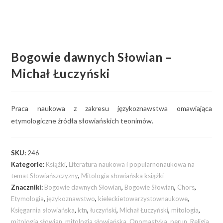
Bogowie dawnych Słowian –
Michał Łuczyński
Praca naukowa z zakresu językoznawstwa omawiająca
etymologiczne źródła słowiańskich teonimów.
SKU:
246
Kategorie:
Książki
,
Literatura naukowa i popularnonaukowa na
temat Słowiańszczyzny
,
Mitologia słowiańska książki
Znaczniki:
Bogowie dawnych Słowian
,
Bogowie Słowian
,
Chors
,
Etymologia
,
językoznawstwo
,
kieleckietowarzystownaukowe
,
Księgarnia słowiańska
,
ktn
,
łuczyński
,
Michał Łuczyński
,
mitologia
,
mitologia słowian
,
mitologia słowiańska
,
Onomastyka
,
perun
,
Religia
,