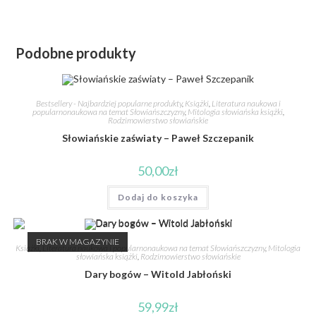
Podobne produkty
Bestsellery - Najbardziej popularne produkty
,
Książki
,
Literatura naukowa i
popularnonaukowa na temat Słowiańszczyzny
,
Mitologia słowiańska książki
,
Rodzimowierstwo słowiańskie
Słowiańskie zaświaty – Paweł Szczepanik
50,00
zł
Dodaj do koszyka
BRAK W MAGAZYNIE
Książki
,
Literatura naukowa i popularnonaukowa na temat Słowiańszczyzny
,
Mitologia
słowiańska książki
,
Rodzimowierstwo słowiańskie
Dary bogów – Witold Jabłoński
59,99
zł