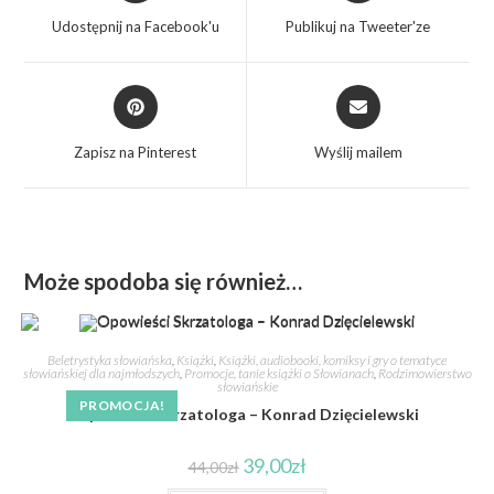
Udostępnij na Facebook'u
Publikuj na Tweeter'ze
Zapisz na Pinterest
Wyślij mailem
Może spodoba się również…
Beletrystyka słowiańska
,
Książki
,
Książki, audiobooki, komiksy i gry o tematyce
słowiańskiej dla najmłodszych
,
Promocje, tanie książki o Słowianach
,
Rodzimowierstwo
słowiańskie
PROMOCJA!
Opowieści Skrzatologa – Konrad Dzięcielewski
39,00
zł
44,00
zł