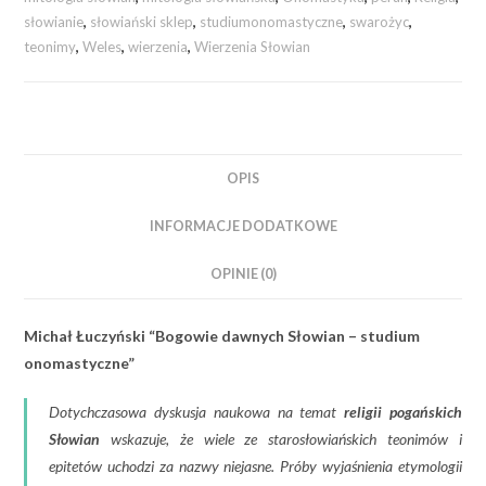
słowianie
,
słowiański sklep
,
studiumonomastyczne
,
swarożyc
,
teonimy
,
Weles
,
wierzenia
,
Wierzenia Słowian
OPIS
INFORMACJE DODATKOWE
OPINIE (0)
Michał Łuczyński “Bogowie dawnych Słowian – studium
onomastyczne”
Dotychczasowa dyskusja naukowa na temat
religii pogańskich
Słowian
wskazuje, że wiele ze starosłowiańskich teonimów i
epitetów uchodzi za nazwy niejasne. Próby wyjaśnienia etymologii