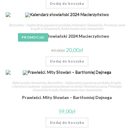
Dodaj do koszyka
Bestsellery - Najbardziej popularne produkty
,
Kalendarz Słowiański
,
Promocje, tanie
książki o Słowianach
,
Rodzimowierstwo słowiańskie
Kalendarz słowiański 2024 Macierzyństwo
PROMOCJA!
20,00
zł
49,00
zł
Dodaj do koszyka
Beletrystyka słowiańska
,
Bestsellery - Najbardziej popularne produkty
,
Książki
,
Literatura naukowa i popularnonaukowa na temat Słowiańszczyzny
,
Mitologia
słowiańska książki
,
Rodzimowierstwo słowiańskie
Prawieści. Mity Słowian – Bartłomiej Dejnega
59,00
zł
Dodaj do koszyka