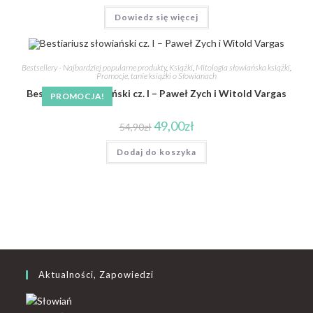
Dowiedz się więcej
Bestsellery - Najbardziej popularne produkty
,
Książki
,
Mitologia słowiańska książki
,
Promocje, tanie książki o Słowianach
Bestiariusz słowiański cz. I – Paweł Zych i Witold Vargas
PROMOCJA!
49,00
zł
54,90
zł
Dodaj do koszyka
Aktualności, Zapowiedzi