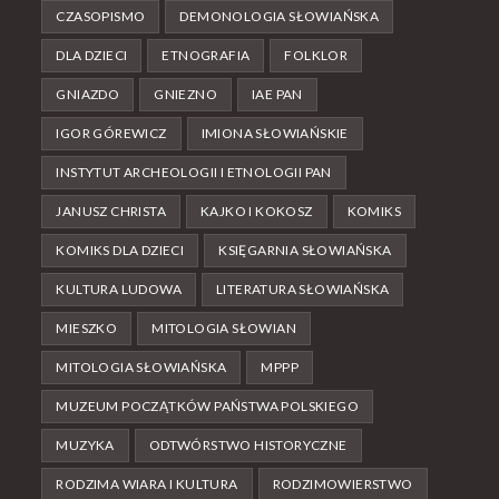
CZASOPISMO
DEMONOLOGIA SŁOWIAŃSKA
DLA DZIECI
ETNOGRAFIA
FOLKLOR
GNIAZDO
GNIEZNO
IAE PAN
IGOR GÓREWICZ
IMIONA SŁOWIAŃSKIE
INSTYTUT ARCHEOLOGII I ETNOLOGII PAN
JANUSZ CHRISTA
KAJKO I KOKOSZ
KOMIKS
KOMIKS DLA DZIECI
KSIĘGARNIA SŁOWIAŃSKA
KULTURA LUDOWA
LITERATURA SŁOWIAŃSKA
MIESZKO
MITOLOGIA SŁOWIAN
MITOLOGIA SŁOWIAŃSKA
MPPP
MUZEUM POCZĄTKÓW PAŃSTWA POLSKIEGO
MUZYKA
ODTWÓRSTWO HISTORYCZNE
RODZIMA WIARA I KULTURA
RODZIMOWIERSTWO