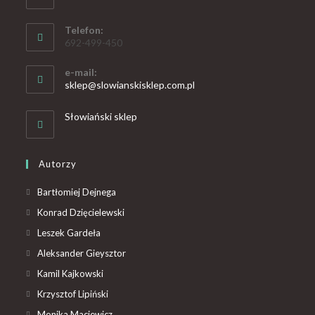
Telefon:
692-499-450
e-mail:
sklep@slowianskisklep.com.pl
Słowiański sklep
Autorzy
Bartłomiej Dejnega
Konrad Dzięcielewski
Leszek Gardeła
Aleksander Gieysztor
Kamil Kajkowski
Krzysztof Lipiński
Monika Maciewicz