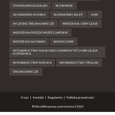
STANISŁAW SZUKALSKI
SŁOWIANIE
SŁOWIAŃSKI KOMIKS
SŁOWIAŃSKI SKLEP
UMK
WCZESNE ŚREDNIOWIECZE
WIERZENIA I ZWYCZAJE
WIERZENIA PRZEDCHRZEŚCIJAŃSKIE
WIERZENIA SŁOWIAN
WIKINGOWIE
WYDAWNICTWO NAUKOWE UNIWERSYTETU MIKOŁAJA
KOPERNIKA
WYDAWNICTWO REPLIKA
WYDAWNICTWO TRIGLAV
ŚREDNIOWIECZE
O nas
Kontakt
Regulamin
Polityka prywatności
© Wszelkie prawa zastrzeżone | 2020