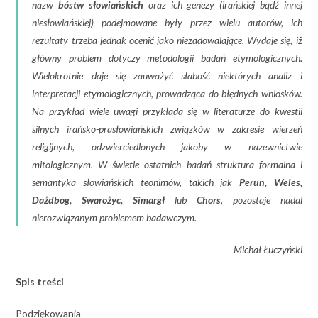
nazw
bóstw słowiańskich
oraz ich genezy (irańskiej bądź innej
niesłowiańskiej) podejmowane były przez wielu autorów, ich
rezultaty trzeba jednak ocenić jako niezadowalające. Wydaje się, iż
główny problem dotyczy metodologii badań etymologicznych.
Wielokrotnie daje się zauważyć słabość niektórych analiz i
interpretacji etymologicznych, prowadząca do błędnych wniosków.
Na przykład wiele uwagi przykłada się w literaturze do kwestii
silnych irańsko-prasłowiańskich związków w zakresie wierzeń
religijnych, odzwierciedlonych jakoby w nazewnictwie
mitologicznym. W świetle ostatnich badań struktura formalna i
semantyka słowiańskich teonimów, takich jak
Perun, Weles,
Dażdbog, Swarożyc, Simargł
lub
Chors
, pozostaje nadal
nierozwiązanym problemem badawczym.
Michał Łuczyński
Spis treści
Podziękowania