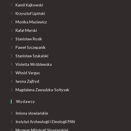
Kamil Kajkowski
Krzysztof Lipiński
Monika Maciewicz
Rafał Merski
Stanisław Rosik
Paweł Szczepanik
Stanisław Szukalski
Violetta Wróblewska
Witold Vargas
Iwona Zajfryd
Magdalena Zawadzka-Sołtysek
Wydawcy
Imiona słowiańskie
Instytut Archeologii i Etnologii PAN
Muzeum Mitologii Słowiańskiej