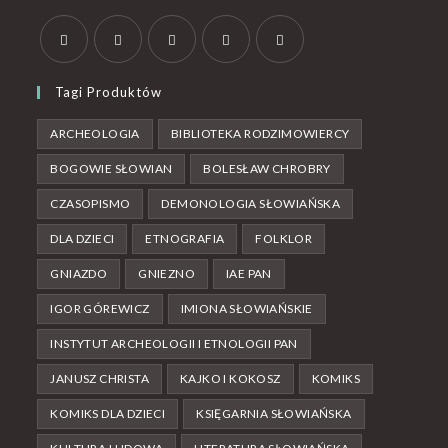
Tagi Produktów
ARCHEOLOGIA
BIBLIOTEKA RODZIMOWIERCY
BOGOWIE SŁOWIAN
BOLESŁAW CHROBRY
CZASOPISMO
DEMONOLOGIA SŁOWIAŃSKA
DLA DZIECI
ETNOGRAFIA
FOLKLOR
GNIAZDO
GNIEZNO
IAE PAN
IGOR GÓREWICZ
IMIONA SŁOWIAŃSKIE
INSTYTUT ARCHEOLOGII I ETNOLOGII PAN
JANUSZ CHRISTA
KAJKO I KOKOSZ
KOMIKS
KOMIKS DLA DZIECI
KSIĘGARNIA SŁOWIAŃSKA