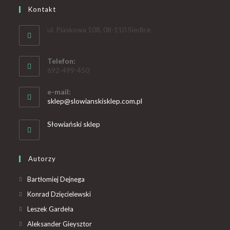
Kontakt
ul. Piaskowa 108, 08-110 Siedlce
Telefon:
692-499-450
e-mail:
sklep@slowianskisklep.com.pl
Słowiański sklep
Autorzy
Bartłomiej Dejnega
Konrad Dzięcielewski
Leszek Gardeła
Aleksander Gieysztor