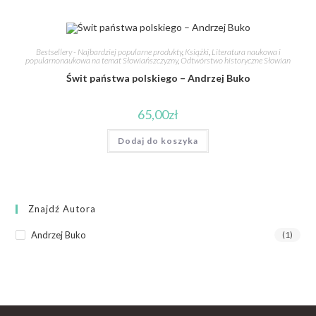
Bestsellery - Najbardziej popularne produkty
,
Książki
,
Literatura naukowa i
popularnonaukowa na temat Słowiańszczyzny
,
Odtwórstwo historyczne Słowian
Świt państwa polskiego – Andrzej Buko
65,00
zł
Dodaj do koszyka
Znajdź Autora
Andrzej Buko
(1)