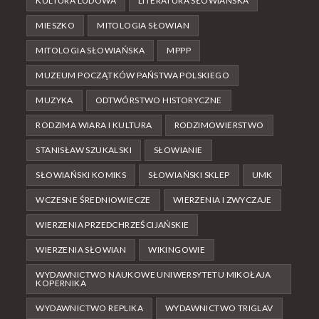
KULTURA LUDOWA
LITERATURA SŁOWIAŃSKA
MIESZKO
MITOLOGIA SŁOWIAN
MITOLOGIA SŁOWIAŃSKA
MPPP
MUZEUM POCZĄTKÓW PAŃSTWA POLSKIEGO
MUZYKA
ODTWÓRSTWO HISTORYCZNE
RODZIMA WIARA I KULTURA
RODZIMOWIERSTWO
STANISŁAW SZUKALSKI
SŁOWIANIE
SŁOWIAŃSKI KOMIKS
SŁOWIAŃSKI SKLEP
UMK
WCZESNE ŚREDNIOWIECZE
WIERZENIA I ZWYCZAJE
WIERZENIA PRZEDCHRZEŚCIJAŃSKIE
WIERZENIA SŁOWIAN
WIKINGOWIE
WYDAWNICTWO NAUKOWE UNIWERSYTETU MIKOŁAJA
KOPERNIKA
WYDAWNICTWO REPLIKA
WYDAWNICTWO TRIGLAV