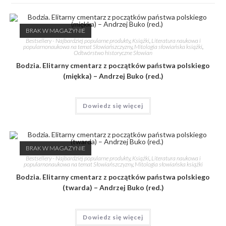
BRAK W MAGAZYNIE
Bestsellery - Najbardziej popularne produkty
,
Książki
,
Literatura naukowa i
popularnonaukowa na temat Słowiańszczyzny
,
Mitologia słowiańska książki
,
Odtwórstwo historyczne Słowian
Bodzia. Elitarny cmentarz z początków państwa polskiego
(miękka) – Andrzej Buko (red.)
Dowiedz się więcej
BRAK W MAGAZYNIE
Bestsellery - Najbardziej popularne produkty
,
Książki
,
Literatura naukowa i
popularnonaukowa na temat Słowiańszczyzny
,
Mitologia słowiańska książki
Bodzia. Elitarny cmentarz z początków państwa polskiego
(twarda) – Andrzej Buko (red.)
Dowiedz się więcej