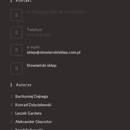
Kontakt
ul. Piaskowa 108, 08-110 Siedlce
Telefon:
692-499-450
e-mail:
sklep@slowianskisklep.com.pl
Słowiański sklep
Autorzy
Bartłomiej Dejnega
Konrad Dzięcielewski
Leszek Gardeła
Aleksander Gieysztor
Kamil Kajkowski