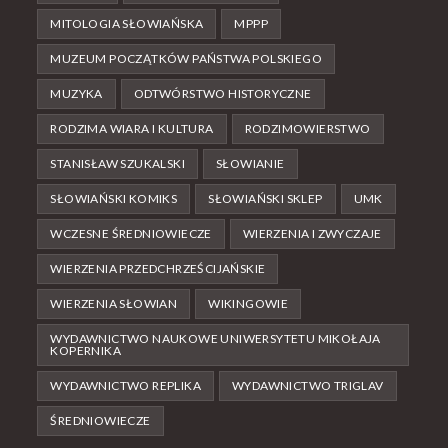
MITOLOGIA SŁOWIAŃSKA
MPPP
MUZEUM POCZĄTKÓW PAŃSTWA POLSKIEGO
MUZYKA
ODTWÓRSTWO HISTORYCZNE
RODZIMA WIARA I KULTURA
RODZIMOWIERSTWO
STANISŁAW SZUKALSKI
SŁOWIANIE
SŁOWIAŃSKI KOMIKS
SŁOWIAŃSKI SKLEP
UMK
WCZESNE ŚREDNIOWIECZE
WIERZENIA I ZWYCZAJE
WIERZENIA PRZEDCHRZEŚCIJAŃSKIE
WIERZENIA SŁOWIAN
WIKINGOWIE
WYDAWNICTWO NAUKOWE UNIWERSYTETU MIKOŁAJA
KOPERNIKA
WYDAWNICTWO REPLIKA
WYDAWNICTWO TRIGLAV
ŚREDNIOWIECZE