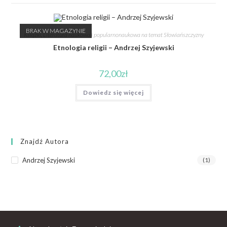
BRAK W MAGAZYNIE
Książki
,
Literatura naukowa i popularnonaukowa na temat Słowiańszczyzny
Etnologia religii – Andrzej Szyjewski
72,00
zł
Dowiedz się więcej
Znajdź Autora
Andrzej Szyjewski
(1)