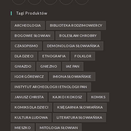
Tagi Produktów
ARCHEOLOGIA
BIBLIOTEKA RODZIMOWIERCY
BOGOWIE SŁOWIAN
BOLESŁAW CHROBRY
CZASOPISMO
DEMONOLOGIA SŁOWIAŃSKA
DLA DZIECI
ETNOGRAFIA
FOLKLOR
GNIAZDO
GNIEZNO
IAE PAN
IGOR GÓREWICZ
IMIONA SŁOWIAŃSKIE
INSTYTUT ARCHEOLOGII I ETNOLOGII PAN
JANUSZ CHRISTA
KAJKO I KOKOSZ
KOMIKS
KOMIKS DLA DZIECI
KSIĘGARNIA SŁOWIAŃSKA
KULTURA LUDOWA
LITERATURA SŁOWIAŃSKA
MIESZKO
MITOLOGIA SŁOWIAN