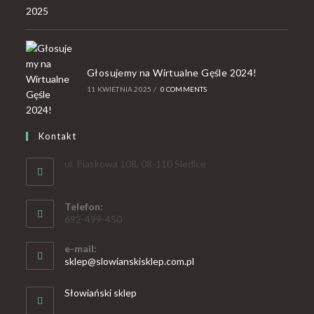
Głosujemy na Wirtualne Gęśle 2024!
11 KWIETNIA 2025
/
0 COMMENTS
Kontakt
ul. Piaskowa 108, 08-110 Siedlce
Telefon:
692-499-450
e-mail:
sklep@slowianskisklep.com.pl
Słowiański sklep