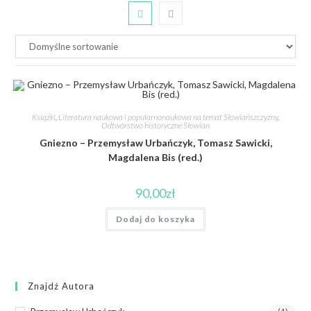
Książki
,
Literatura naukowa i popularnonaukowa na temat Słowiańszczyzny
,
Odtwórstwo historyczne Słowian
Gniezno – Przemysław Urbańczyk, Tomasz Sawicki,
Magdalena Bis (red.)
90,00
zł
Dodaj do koszyka
Znajdź Autora