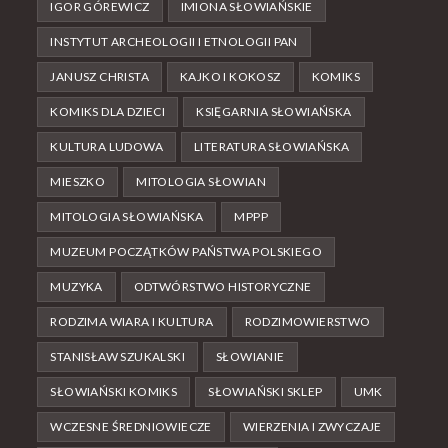
IGOR GÓREWICZ
IMIONA SŁOWIAŃSKIE
INSTYTUT ARCHEOLOGII I ETNOLOGII PAN
JANUSZ CHRISTA
KAJKO I KOKOSZ
KOMIKS
KOMIKS DLA DZIECI
KSIĘGARNIA SŁOWIAŃSKA
KULTURA LUDOWA
LITERATURA SŁOWIAŃSKA
MIESZKO
MITOLOGIA SŁOWIAN
MITOLOGIA SŁOWIAŃSKA
MPPP
MUZEUM POCZĄTKÓW PAŃSTWA POLSKIEGO
MUZYKA
ODTWÓRSTWO HISTORYCZNE
RODZIMA WIARA I KULTURA
RODZIMOWIERSTWO
STANISŁAW SZUKALSKI
SŁOWIANIE
SŁOWIAŃSKI KOMIKS
SŁOWIAŃSKI SKLEP
UMK
WCZESNE ŚREDNIOWIECZE
WIERZENIA I ZWYCZAJE