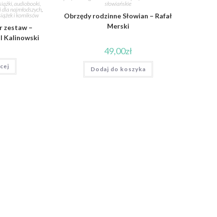
siążki, audiobooki,
słowiańskie
ej dla najmłodszych
,
iążek i komiksów
Obrzędy rodzinne Słowian – Rafał
Merski
r zestaw –
l Kalinowski
49,00
zł
cej
Dodaj do koszyka