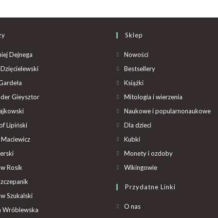
zy
Sklep
iej Dejnega
Nowości
Dzięcielewski
Bestsellery
Gardeła
Książki
der Gieysztor
Mitologia i wierzenia
ajkowski
Naukowe i popularnonaukowe
f Lipiński
Dla dzieci
 Maciewicz
Kubki
erski
Monety i ozdoby
aw Rosik
Wikingowie
Szczepanik
Przydatne Linki
aw Szukalski
O nas
ta Wróblewska