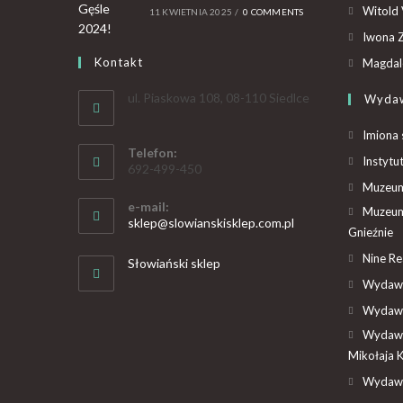
Witold 
11 KWIETNIA 2025
/
0 COMMENTS
Iwona Z
Kontakt
Magdal
ul. Piaskowa 108, 08-110 Siedlce
Wyda
Imiona 
Telefon:
Instytu
692-499-450
Muzeum 
e-mail:
Muzeum
sklep@slowianskisklep.com.pl
Gnieźnie
Nine R
Słowiański sklep
Wydawn
Wydawn
Wydawn
Mikołaja 
Wydawn