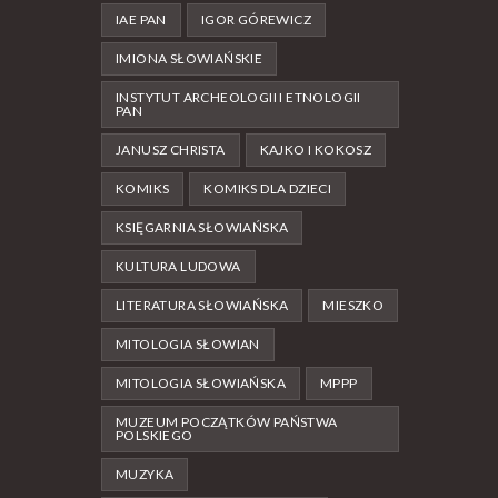
IAE PAN
IGOR GÓREWICZ
IMIONA SŁOWIAŃSKIE
INSTYTUT ARCHEOLOGII I ETNOLOGII
PAN
JANUSZ CHRISTA
KAJKO I KOKOSZ
KOMIKS
KOMIKS DLA DZIECI
KSIĘGARNIA SŁOWIAŃSKA
KULTURA LUDOWA
LITERATURA SŁOWIAŃSKA
MIESZKO
MITOLOGIA SŁOWIAN
MITOLOGIA SŁOWIAŃSKA
MPPP
MUZEUM POCZĄTKÓW PAŃSTWA
POLSKIEGO
MUZYKA