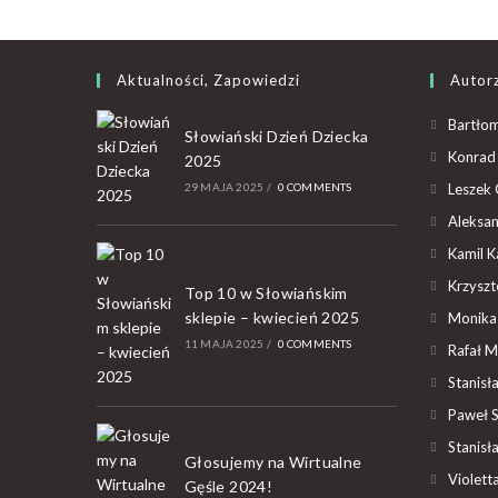
Aktualności, Zapowiedzi
Autor
Bartłom
Słowiański Dzień Dziecka
Konrad 
2025
29 MAJA 2025
/
0 COMMENTS
Leszek 
Aleksan
Kamil K
Krzyszto
Top 10 w Słowiańskim
sklepie – kwiecień 2025
Monika
11 MAJA 2025
/
0 COMMENTS
Rafał M
Stanisł
Paweł 
Stanisł
Głosujemy na Wirtualne
Violet
Gęśle 2024!