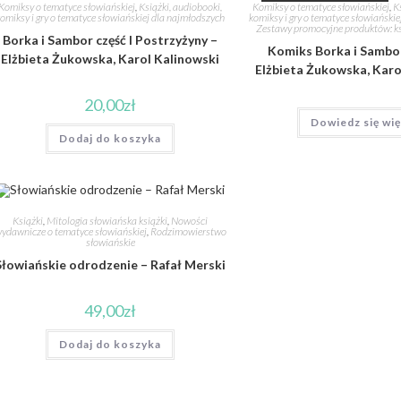
Komiksy o tematyce słowiańskiej
,
Książki, audiobooki,
Komiksy o tematyce słowiańskiej
,
K
omiksy i gry o tematyce słowiańskiej dla najmłodszych
komiksy i gry o tematyce słowiański
Zestawy promocyjne produktów: ks
Borka i Sambor część I Postrzyżyny –
Komiks Borka i Sambo
Elżbieta Żukowska, Karol Kalinowski
Elżbieta Żukowska, Karo
20,00
zł
Dowiedz się wię
Dodaj do koszyka
Książki
,
Mitologia słowiańska książki
,
Nowości
ydawnicze o tematyce słowiańskiej
,
Rodzimowierstwo
słowiańskie
Słowiańskie odrodzenie – Rafał Merski
49,00
zł
Dodaj do koszyka