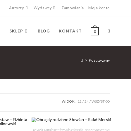
Autorzy
Wydawcy
Zamówienie
Moje konto
SKLEP
BLOG
KONTAKT
0
>
Postrzyżyny
WIDOK:
12
24
WSZYSTKO
Książki
,
Mitologia słowiańska książki
,
Rodzimowierstwo