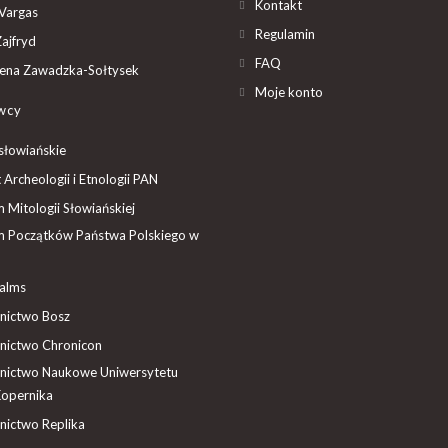
Kontakt
Vargas
Regulamin
ajfryd
FAQ
ena Zawadzka-Sołtysek
Moje konto
wcy
słowiańskie
t Archeologii i Etnologii PAN
Mitologii Słowiańskiej
 Początków Państwa Polskiego w
ealms
ictwo Bosz
ictwo Chronicon
ictwo Naukowe Uniwersytetu
Kopernika
ictwo Replika