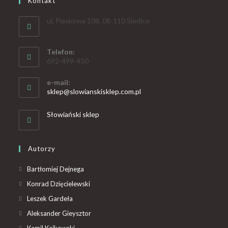
Kontakt
ul. Piaskowa 108, 08-110 Siedlce
Telefon:
692-499-450
e-mail:
sklep@slowianskisklep.com.pl
Słowiański sklep
Autorzy
Bartłomiej Dejnega
Konrad Dzięcielewski
Leszek Gardeła
Aleksander Gieysztor
Kamil Kajkowski