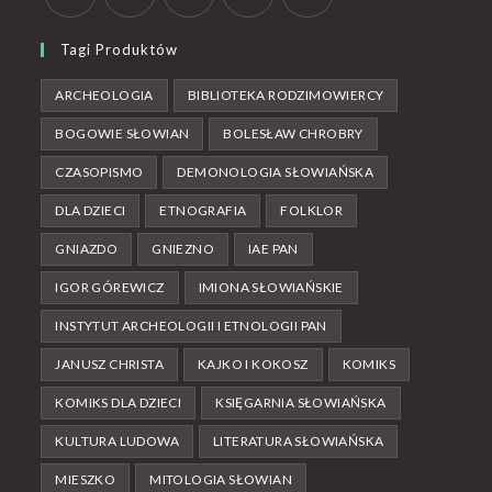
Tagi Produktów
ARCHEOLOGIA
BIBLIOTEKA RODZIMOWIERCY
BOGOWIE SŁOWIAN
BOLESŁAW CHROBRY
CZASOPISMO
DEMONOLOGIA SŁOWIAŃSKA
DLA DZIECI
ETNOGRAFIA
FOLKLOR
GNIAZDO
GNIEZNO
IAE PAN
IGOR GÓREWICZ
IMIONA SŁOWIAŃSKIE
INSTYTUT ARCHEOLOGII I ETNOLOGII PAN
JANUSZ CHRISTA
KAJKO I KOKOSZ
KOMIKS
KOMIKS DLA DZIECI
KSIĘGARNIA SŁOWIAŃSKA
KULTURA LUDOWA
LITERATURA SŁOWIAŃSKA
MIESZKO
MITOLOGIA SŁOWIAN