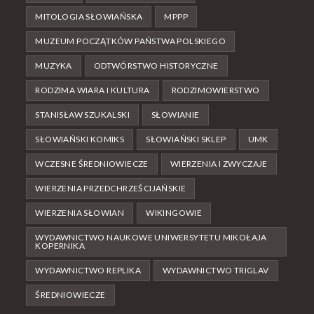
MITOLOGIA SŁOWIAŃSKA
MPPP
MUZEUM POCZĄTKÓW PAŃSTWA POLSKIEGO
MUZYKA
ODTWÓRSTWO HISTORYCZNE
RODZIMA WIARA I KULTURA
RODZIMOWIERSTWO
STANISŁAW SZUKALSKI
SŁOWIANIE
SŁOWIAŃSKI KOMIKS
SŁOWIAŃSKI SKLEP
UMK
WCZESNE ŚREDNIOWIECZE
WIERZENIA I ZWYCZAJE
WIERZENIA PRZEDCHRZEŚCIJAŃSKIE
WIERZENIA SŁOWIAN
WIKINGOWIE
WYDAWNICTWO NAUKOWE UNIWERSYTETU MIKOŁAJA
KOPERNIKA
WYDAWNICTWO REPLIKA
WYDAWNICTWO TRIGLAV
ŚREDNIOWIECZE