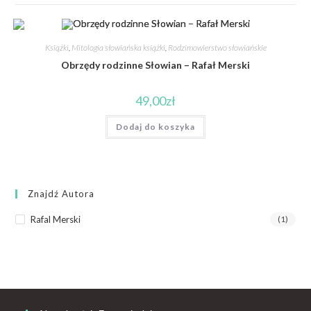
Książki
,
Mitologia słowiańska książki
,
Rodzimowierstwo słowiańskie
Obrzędy rodzinne Słowian – Rafał Merski
49,00
zł
Dodaj do koszyka
Znajdź Autora
Rafal Merski
(1)