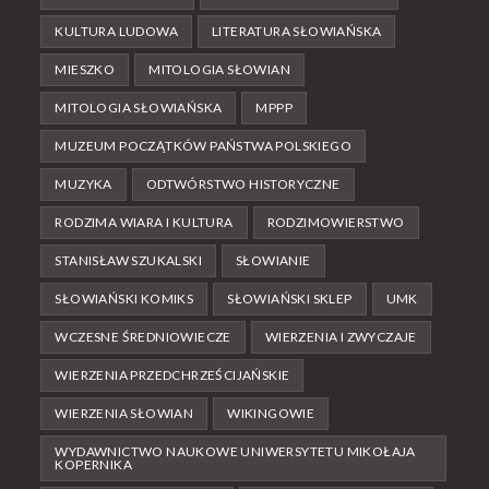
KULTURA LUDOWA
LITERATURA SŁOWIAŃSKA
MIESZKO
MITOLOGIA SŁOWIAN
MITOLOGIA SŁOWIAŃSKA
MPPP
MUZEUM POCZĄTKÓW PAŃSTWA POLSKIEGO
MUZYKA
ODTWÓRSTWO HISTORYCZNE
RODZIMA WIARA I KULTURA
RODZIMOWIERSTWO
STANISŁAW SZUKALSKI
SŁOWIANIE
SŁOWIAŃSKI KOMIKS
SŁOWIAŃSKI SKLEP
UMK
WCZESNE ŚREDNIOWIECZE
WIERZENIA I ZWYCZAJE
WIERZENIA PRZEDCHRZEŚCIJAŃSKIE
WIERZENIA SŁOWIAN
WIKINGOWIE
WYDAWNICTWO NAUKOWE UNIWERSYTETU MIKOŁAJA
KOPERNIKA