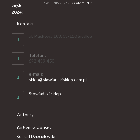
11 KWIETNIA 2025
/
0 COMMENTS
Kontakt
ul. Piaskowa 108, 08-110 Siedlce
Telefon:
692-499-450
e-mail:
sklep@slowianskisklep.com.pl
Słowiański sklep
Autorzy
Bartłomiej Dejnega
Konrad Dzięcielewski