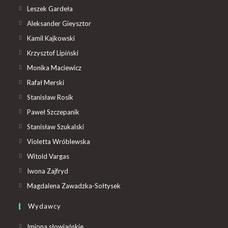
Leszek Gardeła
Aleksander Gieysztor
Kamil Kajkowski
Krzysztof Lipiński
Monika Maciewicz
Rafał Merski
Stanisław Rosik
Paweł Szczepanik
Stanisław Szukalski
Violetta Wróblewska
Witold Vargas
Iwona Zajfryd
Magdalena Zawadzka-Sołtysek
Wydawcy
Imiona słowiańskie