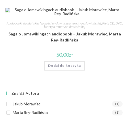
Audiobooki słowiańskie
,
Nowości wydawnicze o tematyce słowiańskiej
,
Płyty CD, DVD,
kasety o tematyce słowiańskiej
Saga o Jomswikingach audiobook – Jakub Morawiec, Marta
Rey-Radlińska
50,00
zł
Dodaj do koszyka
Znajdź Autora
Jakub Morawiec
(1)
Marta Rey-Radlińska
(1)