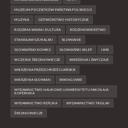
MUZEUM POCZĄTKÓW PAŃSTWA POLSKIEGO
MUZYKA
ODTWÓRSTWO HISTORYCZNE
RODZIMA WIARA I KULTURA
RODZIMOWIERSTWO
STANISŁAW SZUKALSKI
SŁOWIANIE
SŁOWIAŃSKI KOMIKS
SŁOWIAŃSKI SKLEP
UMK
WCZESNE ŚREDNIOWIECZE
WIERZENIA I ZWYCZAJE
WIERZENIA PRZEDCHRZEŚCIJAŃSKIE
WIERZENIA SŁOWIAN
WIKINGOWIE
WYDAWNICTWO NAUKOWE UNIWERSYTETU MIKOŁAJA
KOPERNIKA
WYDAWNICTWO REPLIKA
WYDAWNICTWO TRIGLAV
ŚREDNIOWIECZE