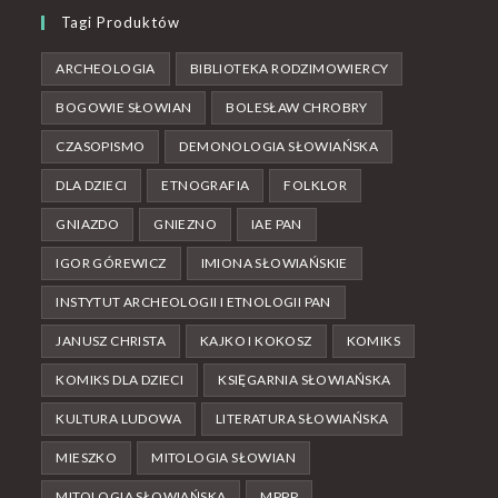
Tagi Produktów
ARCHEOLOGIA
BIBLIOTEKA RODZIMOWIERCY
BOGOWIE SŁOWIAN
BOLESŁAW CHROBRY
CZASOPISMO
DEMONOLOGIA SŁOWIAŃSKA
DLA DZIECI
ETNOGRAFIA
FOLKLOR
GNIAZDO
GNIEZNO
IAE PAN
IGOR GÓREWICZ
IMIONA SŁOWIAŃSKIE
INSTYTUT ARCHEOLOGII I ETNOLOGII PAN
JANUSZ CHRISTA
KAJKO I KOKOSZ
KOMIKS
KOMIKS DLA DZIECI
KSIĘGARNIA SŁOWIAŃSKA
KULTURA LUDOWA
LITERATURA SŁOWIAŃSKA
MIESZKO
MITOLOGIA SŁOWIAN
MITOLOGIA SŁOWIAŃSKA
MPPP