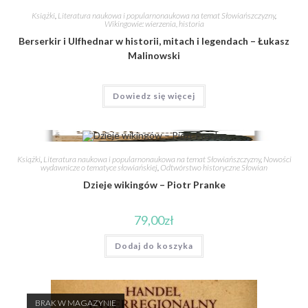
Książki
,
Literatura naukowa i popularnonaukowa na temat Słowiańszczyzny
,
Wikingowie: wierzenia, historia
Berserkir i Ulfhednar w historii, mitach i legendach – Łukasz
Malinowski
Dowiedz się więcej
Książki
,
Literatura naukowa i popularnonaukowa na temat Słowiańszczyzny
,
Nowości
wydawnicze o tematyce słowiańskiej
,
Odtwórstwo historyczne Słowian
Dzieje wikingów – Piotr Pranke
79,00
zł
Dodaj do koszyka
BRAK W MAGAZYNIE