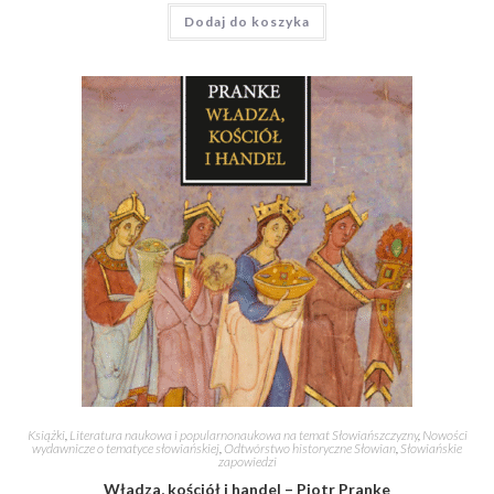
Dodaj do koszyka
Książki
,
Literatura naukowa i popularnonaukowa na temat Słowiańszczyzny
,
Nowości
wydawnicze o tematyce słowiańskiej
,
Odtwórstwo historyczne Słowian
,
Słowiańskie
zapowiedzi
Władza, kościół i handel – Piotr Pranke