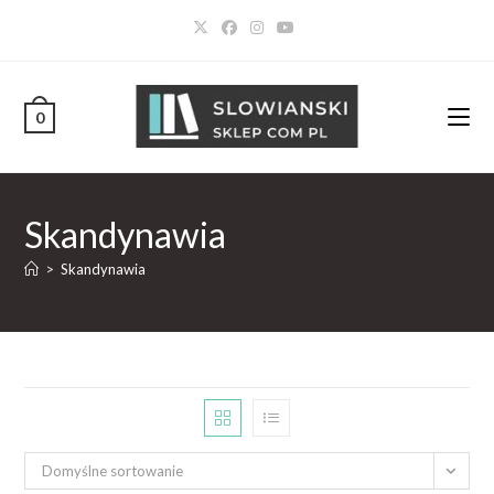
0
Skandynawia
>
Skandynawia
Domyślne sortowanie