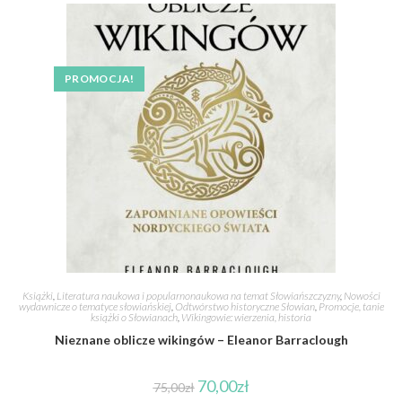
PROMOCJA!
Książki
,
Literatura naukowa i popularnonaukowa na temat Słowiańszczyzny
,
Nowości
wydawnicze o tematyce słowiańskiej
,
Odtwórstwo historyczne Słowian
,
Promocje, tanie
książki o Słowianach
,
Wikingowie: wierzenia, historia
Nieznane oblicze wikingów – Eleanor Barraclough
70,00
zł
75,00
zł