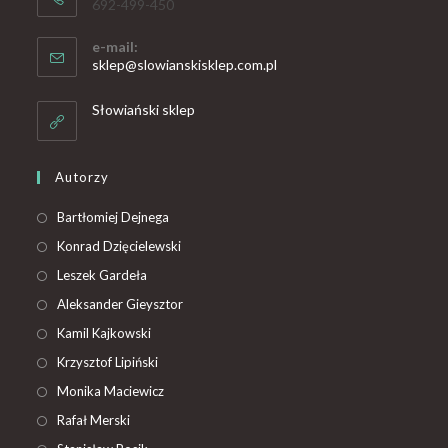
692-499-450
e-mail:
sklep@slowianskisklep.com.pl
Słowiański sklep
Autorzy
Bartłomiej Dejnega
Konrad Dzięcielewski
Leszek Gardeła
Aleksander Gieysztor
Kamil Kajkowski
Krzysztof Lipiński
Monika Maciewicz
Rafał Merski