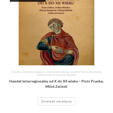
Książki
,
Literatura naukowa i popularnonaukowa na temat Słowiańszczyzny
,
Odtwórstwo historyczne Słowian
Handel interregionalny od X do XII wieku – Piotr Pranke,
Miloš Zečević
Dowiedz się więcej