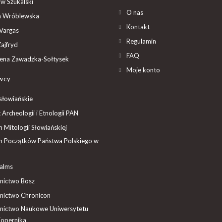
aw Szukalski
O nas
ta Wróblewska
Kontakt
Vargas
Regulamin
ajfryd
FAQ
ena Zawadzka-Sołtysek
Moje konto
wcy
słowiańskie
t Archeologii i Etnologii PAN
Mitologii Słowiańskiej
 Początków Państwa Polskiego w
ealms
ictwo Bosz
ictwo Chronicon
ictwo Naukowe Uniwersytetu
Kopernika