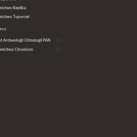
ictwo Replika
ictwo Toporzeł
wcy
ut Archeologii I Etnologii PAN
(1)
nictwo Chronicon
(1)