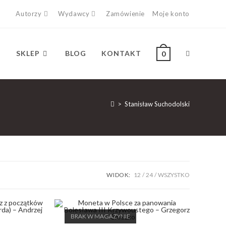
Autorzy
Wydawcy
Zamówienie
Moje konto
SKLEP
BLOG
KONTAKT
0
>
Stanisław Suchodolski
WIDOK:
12
24
WSZYSTKO
BRAK W MAGAZYNIE