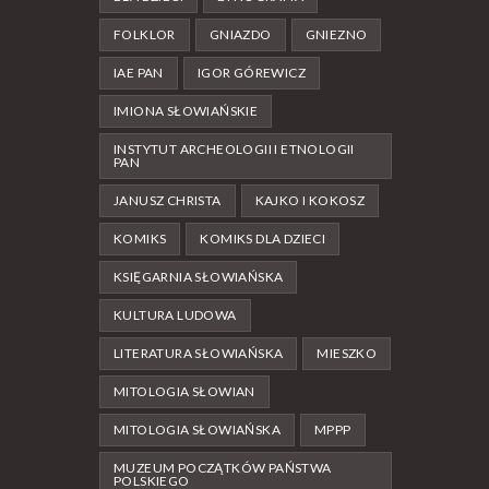
FOLKLOR
GNIAZDO
GNIEZNO
IAE PAN
IGOR GÓREWICZ
IMIONA SŁOWIAŃSKIE
INSTYTUT ARCHEOLOGII I ETNOLOGII
PAN
JANUSZ CHRISTA
KAJKO I KOKOSZ
KOMIKS
KOMIKS DLA DZIECI
KSIĘGARNIA SŁOWIAŃSKA
KULTURA LUDOWA
LITERATURA SŁOWIAŃSKA
MIESZKO
MITOLOGIA SŁOWIAN
MITOLOGIA SŁOWIAŃSKA
MPPP
MUZEUM POCZĄTKÓW PAŃSTWA
POLSKIEGO