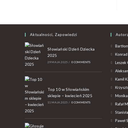
Aktualności, Zapowiedzi
Autor
Bartłom
Słowiański Dzień Dziecka
Konrad 
2025
29 MAJA 2025
/
0 COMMENTS
Leszek 
Aleksan
Kamil K
Krzyszto
Top 10 w Słowiańskim
sklepie – kwiecień 2025
Monika
11 MAJA 2025
/
0 COMMENTS
Rafał M
Stanisł
Paweł 