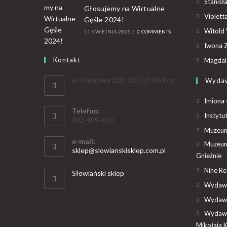
Stanisł
Głosujemy na Wirtualne
Violet
Gęśle 2024!
Witold 
11 KWIETNIA 2025
/
0 COMMENTS
Iwona Z
Kontakt
Magdal
ul. Piaskowa 108, 08-110 Siedlce
Wyda
Imiona 
Telefon:
Instytu
692-499-450
Muzeum 
e-mail:
Muzeum
sklep@slowianskisklep.com.pl
Gnieźnie
Nine R
Słowiański sklep
Wydawn
Wydawn
Wydawn
Mikołaja 