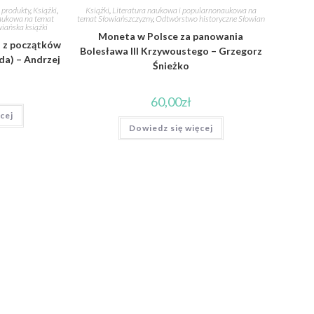
e produkty
,
Książki
,
Książki
,
Literatura naukowa i popularnonaukowa na
naukowa na temat
temat Słowiańszczyzny
,
Odtwórstwo historyczne Słowian
wiańska książki
Moneta w Polsce za panowania
z z początków
Bolesława III Krzywoustego – Grzegorz
da) – Andrzej
Śnieżko
60,00
zł
cej
Dowiedz się więcej