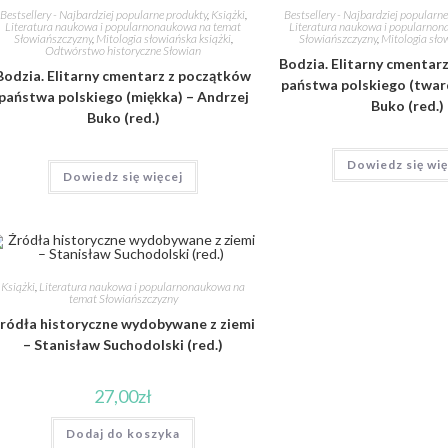
Bestsellery - Najbardziej popularne produkty
,
Książki
,
Bestsellery - Najbardziej popularn
Literatura naukowa i popularnonaukowa na temat
Literatura naukowa i popularno
Słowiańszczyzny
,
Mitologia słowiańska książki
,
Słowiańszczyzny
,
Mitologia sło
Odtwórstwo historyczne Słowian
Bodzia. Elitarny cmentar
Bodzia. Elitarny cmentarz z początków
państwa polskiego (twar
państwa polskiego (miękka) – Andrzej
Buko (red.)
Buko (red.)
Dowiedz się wię
Dowiedz się więcej
Książki
,
Literatura naukowa i popularnonaukowa na
temat Słowiańszczyzny
ródła historyczne wydobywane z ziemi
– Stanisław Suchodolski (red.)
27,00
zł
Dodaj do koszyka