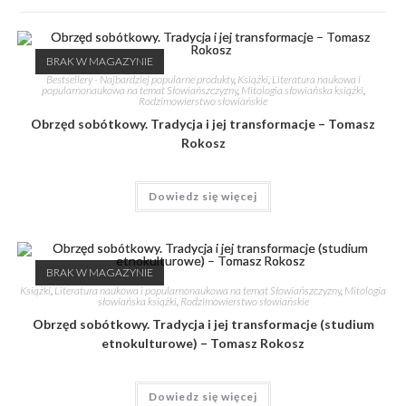
BRAK W MAGAZYNIE
Bestsellery - Najbardziej popularne produkty
,
Książki
,
Literatura naukowa i
popularnonaukowa na temat Słowiańszczyzny
,
Mitologia słowiańska książki
,
Rodzimowierstwo słowiańskie
Obrzęd sobótkowy. Tradycja i jej transformacje – Tomasz
Rokosz
Dowiedz się więcej
BRAK W MAGAZYNIE
Książki
,
Literatura naukowa i popularnonaukowa na temat Słowiańszczyzny
,
Mitologia
słowiańska książki
,
Rodzimowierstwo słowiańskie
Obrzęd sobótkowy. Tradycja i jej transformacje (studium
etnokulturowe) – Tomasz Rokosz
Dowiedz się więcej