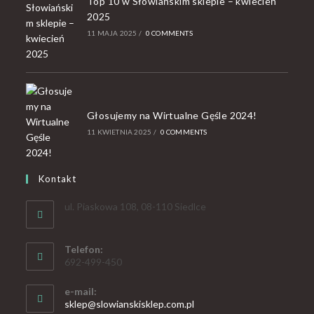
Top 10 w Słowiańskim sklepie – kwiecień
2025
11 MAJA 2025
/
0 COMMENTS
Głosujemy na Wirtualne Gęśle 2024!
11 KWIETNIA 2025
/
0 COMMENTS
Kontakt
ul. Piaskowa 108, 08-110 Siedlce
Telefon:
692-499-450
e-mail:
sklep@slowianskisklep.com.pl