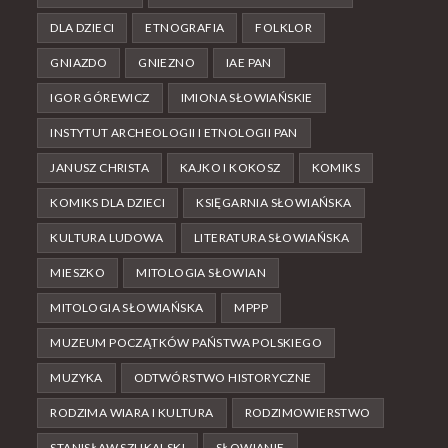
DLA DZIECI
ETNOGRAFIA
FOLKLOR
GNIAZDO
GNIEZNO
IAE PAN
IGOR GÓREWICZ
IMIONA SŁOWIAŃSKIE
INSTYTUT ARCHEOLOGII I ETNOLOGII PAN
JANUSZ CHRISTA
KAJKO I KOKOSZ
KOMIKS
KOMIKS DLA DZIECI
KSIĘGARNIA SŁOWIAŃSKA
KULTURA LUDOWA
LITERATURA SŁOWIAŃSKA
MIESZKO
MITOLOGIA SŁOWIAN
MITOLOGIA SŁOWIAŃSKA
MPPP
MUZEUM POCZĄTKÓW PAŃSTWA POLSKIEGO
MUZYKA
ODTWÓRSTWO HISTORYCZNE
RODZIMA WIARA I KULTURA
RODZIMOWIERSTWO
STANISŁAW SZUKALSKI
SŁOWIANIE