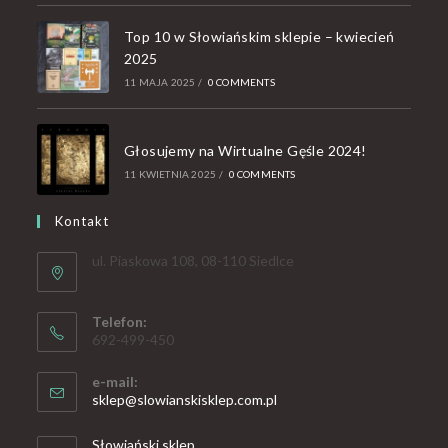
Top 10 w Słowiańskim sklepie – kwiecień
2025
11 MAJA 2025
/
0 COMMENTS
Głosujemy na Wirtualne Gęśle 2024!
11 KWIETNIA 2025
/
0 COMMENTS
Kontakt
ul. Piaskowa 108, 08-110 Siedlce
Telefon:
692-499-450
e-mail:
sklep@slowianskisklep.com.pl
Słowiański sklep