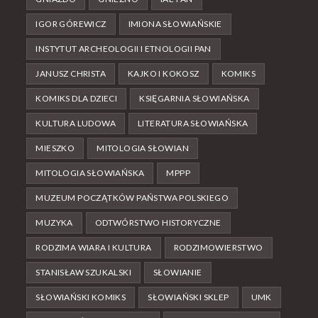
IGOR GÓREWICZ
IMIONA SŁOWIAŃSKIE
INSTYTUT ARCHEOLOGII I ETNOLOGII PAN
JANUSZ CHRISTA
KAJKO I KOKOSZ
KOMIKS
KOMIKS DLA DZIECI
KSIĘGARNIA SŁOWIAŃSKA
KULTURA LUDOWA
LITERATURA SŁOWIAŃSKA
MIESZKO
MITOLOGIA SŁOWIAN
MITOLOGIA SŁOWIAŃSKA
MPPP
MUZEUM POCZĄTKÓW PAŃSTWA POLSKIEGO
MUZYKA
ODTWÓRSTWO HISTORYCZNE
RODZIMA WIARA I KULTURA
RODZIMOWIERSTWO
STANISŁAW SZUKALSKI
SŁOWIANIE
SŁOWIAŃSKI KOMIKS
SŁOWIAŃSKI SKLEP
UMK