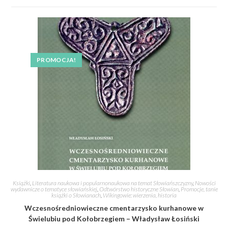
PROMOCJA!
Książki
,
Literatura naukowa i popularnonaukowa na temat Słowiańszczyzny
,
Nowości
wydawnicze o tematyce słowiańskiej
,
Odtwórstwo historyczne Słowian
,
Promocje, tanie
książki o Słowianach
,
Wikingowie: wierzenia, historia
Wczesnośredniowieczne cmentarzysko kurhanowe w
Świelubiu pod Kołobrzegiem – Władysław Łosiński