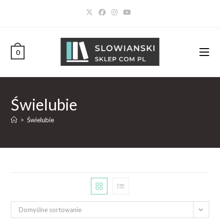
0
Świelubie
>
Świelubie
Domyślne sortowanie