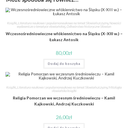
Książki
,
Literatura naukowa i popularnonaukowa na temat Słowiańszczyzny
,
Nowości
wydawnicze o tematyce słowiańskiej
,
Odtwórstwo historyczne Słowian
Wczesnośredniowieczne włókiennictwo na Śląsku (X-XIII w.) –
Łukasz Antosik
80,00
zł
Dodaj do koszyka
Książki
,
Literatura naukowa i popularnonaukowa na temat Słowiańszczyzny
,
Mitologia
słowiańska książki
Religia Pomorzan we wczesnym średniowieczu – Kamil
Kajkowski, Andrzej Kuczkowski
26,00
zł
Dodaj do koszyka