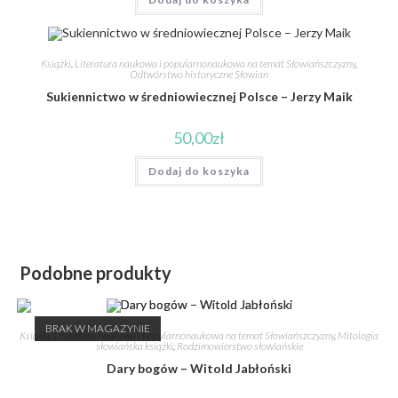
Książki
,
Literatura naukowa i popularnonaukowa na temat Słowiańszczyzny
,
Odtwórstwo historyczne Słowian
Sukiennictwo w średniowiecznej Polsce – Jerzy Maik
50,00
zł
Dodaj do koszyka
Podobne produkty
BRAK W MAGAZYNIE
Książki
,
Literatura naukowa i popularnonaukowa na temat Słowiańszczyzny
,
Mitologia
słowiańska książki
,
Rodzimowierstwo słowiańskie
Dary bogów – Witold Jabłoński