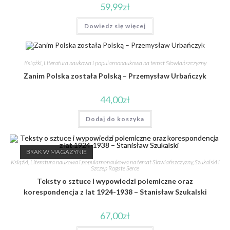
59,99
zł
Dowiedz się więcej
Książki
,
Literatura naukowa i popularnonaukowa na temat Słowiańszczyzny
Zanim Polska została Polską – Przemysław Urbańczyk
44,00
zł
Dodaj do koszyka
BRAK W MAGAZYNIE
Książki
,
Literatura naukowa i popularnonaukowa na temat Słowiańszczyzny
,
Szukalski i
Szczep Rogate Serce
Teksty o sztuce i wypowiedzi polemiczne oraz
korespondencja z lat 1924-1938 – Stanisław Szukalski
67,00
zł