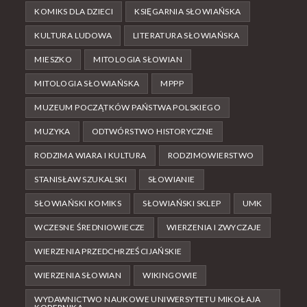
KOMIKS DLA DZIECI
KSIĘGARNIA SŁOWIAŃSKA
KULTURA LUDOWA
LITERATURA SŁOWIAŃSKA
MIESZKO
MITOLOGIA SŁOWIAN
MITOLOGIA SŁOWIAŃSKA
MPPP
MUZEUM POCZĄTKÓW PAŃSTWA POLSKIEGO
MUZYKA
ODTWÓRSTWO HISTORYCZNE
RODZIMA WIARA I KULTURA
RODZIMOWIERSTWO
STANISŁAW SZUKALSKI
SŁOWIANIE
SŁOWIAŃSKI KOMIKS
SŁOWIAŃSKI SKLEP
UMK
WCZESNE ŚREDNIOWIECZE
WIERZENIA I ZWYCZAJE
WIERZENIA PRZEDCHRZEŚCIJAŃSKIE
WIERZENIA SŁOWIAN
WIKINGOWIE
WYDAWNICTWO NAUKOWE UNIWERSYTETU MIKOŁAJA