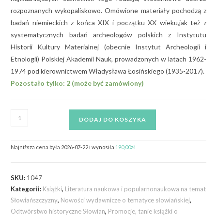
rozpoznanych wykopaliskowo. Omówione materiały pochodzą z
badań niemieckich z końca XIX i początku XX wieku,jak też z
systematycznych badań archeologów polskich z Instytutu
Historii Kultury Materialnej (obecnie Instytut Archeologii i
Etnologii) Polskiej Akademii Nauk, prowadzonych w latach 1962-
1974 pod kierownictwem Władysława Łosińskiego (1935-2017).
Pozostało tylko: 2 (może być zamówiony)
DODAJ DO KOSZYKA
Najniższa cena była 2026-07-22 i wynosiła
190,00
zł
SKU:
1047
Kategorii:
Książki
,
Literatura naukowa i popularnonaukowa na temat
Słowiańszczyzny
,
Nowości wydawnicze o tematyce słowiańskiej
,
Odtwórstwo historyczne Słowian
,
Promocje, tanie książki o