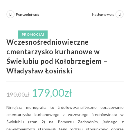
Poprzedni wpis
Następny wpis
PROMOCJA!
Wczesnośredniowieczne
cmentarzysko kurhanowe w
Świelubiu pod Kołobrzegiem –
Władysław Łosiński
179,00
zł
190,00
zł
Niniejsza monografia to źródłowo-analityczne opracowanie
cmentarzyska kurhanowego z wczesnego średniowiecza w
Świelubiu (stan 2) na Pomorzu Zachodnim, jednego z
najważniejszych stanowisk tego rodzaju, stosunkowo dobrze