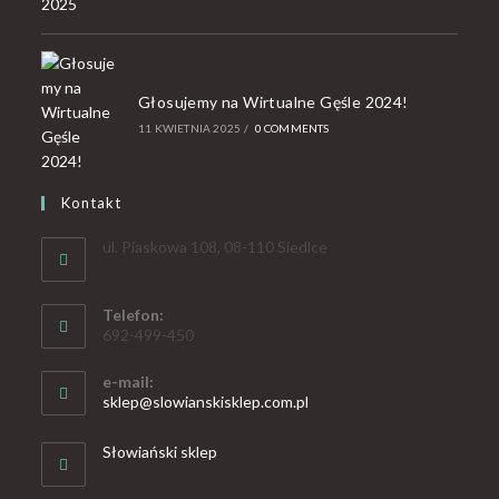
Głosujemy na Wirtualne Gęśle 2024!
11 KWIETNIA 2025
/
0 COMMENTS
Kontakt
ul. Piaskowa 108, 08-110 Siedlce
Telefon:
692-499-450
e-mail:
sklep@slowianskisklep.com.pl
Słowiański sklep