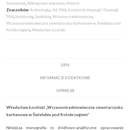
Słowianach
,
Wikingowie: wierzenia, historia
Znaczników:
Archeologia
,
IAE PAN
,
Instytut Archeologii i Etnologii
PAN
,
Kołobrzeg
,
Świelubie
,
Wczesne średniowiecze
,
Wczesnośredniowieczne cmentarzysko kurhanowe w Świelubiu pod
Kołobrzegiem
,
Władysław Łosiński
OPIS
INFORMACJE DODATKOWE
OPINIE (0)
Władysław Łosiński „Wczesnośredniowieczne cmentarzysko
kurhanowe w Świelubiu pod Kołobrzegiem”
Niniejsza monografia to źródłowo-analityczne opracowanie