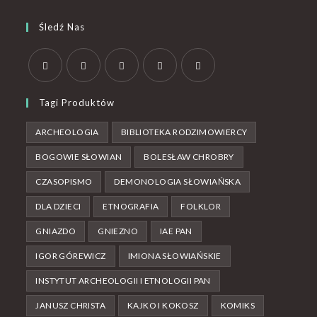
Śledź Nas
Tagi Produktów
ARCHEOLOGIA
BIBLIOTEKA RODZIMOWIERCY
BOGOWIE SŁOWIAN
BOLESŁAW CHROBRY
CZASOPISMO
DEMONOLOGIA SŁOWIAŃSKA
DLA DZIECI
ETNOGRAFIA
FOLKLOR
GNIAZDO
GNIEZNO
IAE PAN
IGOR GÓREWICZ
IMIONA SŁOWIAŃSKIE
INSTYTUT ARCHEOLOGII I ETNOLOGII PAN
JANUSZ CHRISTA
KAJKO I KOKOSZ
KOMIKS