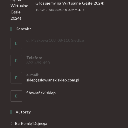
Głosujemy na Wirtualne Gęśle 2024!
11 KWIETNIA 2025
/
0 COMMENTS
Kontakt
ul. Piaskowa 108, 08-110 Siedlce
Telefon:
692-499-450
e-mail:
sklep@slowianskisklep.com.pl
Słowiański sklep
Autorzy
Bartłomiej Dejnega