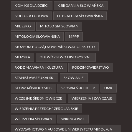
KOMIKS DLA DZIECI
KSIĘGARNIA SŁOWIAŃSKA
KULTURA LUDOWA
LITERATURA SŁOWIAŃSKA
MIESZKO
MITOLOGIA SŁOWIAN
MITOLOGIA SŁOWIAŃSKA
MPPP
MUZEUM POCZĄTKÓW PAŃSTWA POLSKIEGO
MUZYKA
ODTWÓRSTWO HISTORYCZNE
RODZIMA WIARA I KULTURA
RODZIMOWIERSTWO
STANISŁAW SZUKALSKI
SŁOWIANIE
SŁOWIAŃSKI KOMIKS
SŁOWIAŃSKI SKLEP
UMK
WCZESNE ŚREDNIOWIECZE
WIERZENIA I ZWYCZAJE
WIERZENIA PRZEDCHRZEŚCIJAŃSKIE
WIERZENIA SŁOWIAN
WIKINGOWIE
WYDAWNICTWO NAUKOWE UNIWERSYTETU MIKOŁAJA