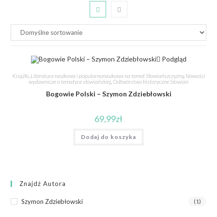
Podgląd
Książki
,
Literatura naukowa i popularnonaukowa na temat Słowiańszczyzny
,
Nowości
wydawnicze o tematyce słowiańskiej
,
Odtwórstwo historyczne Słowian
Bogowie Polski – Szymon Zdziebłowski
69,99
zł
Dodaj do koszyka
Znajdź Autora
Szymon Zdziebłowski
(1)