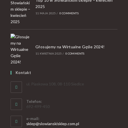
Top 10 w Słowiańskim sklepie – kwiecień
2025
11 MAJA 2025
/
0 COMMENTS
Głosujemy na Wirtualne Gęśle 2024!
11 KWIETNIA 2025
/
0 COMMENTS
Kontakt
ul. Piaskowa 108, 08-110 Siedlce
Telefon:
692-499-450
e-mail:
sklep@slowianskisklep.com.pl