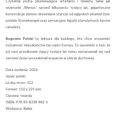
Czytelnik pozna zdumiewające artefakty i obiekty, takie jak
wizerunki „Wenus” sprzed kilkunastu tysięcy lat, gigantyczne
konstrukcje ziemno-drewniane starsze od egipskich piramid (tzw.
polskie Stonehenge) oraz sensacyjne figurki starożytnych bóstw
i amulety.
Bogowie Polski
to lektura dla każdego, kto chce zrozumieć
tożsamość mieszkańców tej części Europy. To opowieść o tym, że
już nasi przodkowie żyjący tysiące lat temu zastanawiali się nad
sensem życia i poszukiwali wsparcia w sferze duchowej.
Data wydania: 2026
Język: polski
Liczba stron: 312
Format: 150 x 225 mm
Oprawa: twarda
ISBN: 978-83-8338-482-5
Wydawca:
Rebis