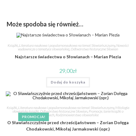
Może spodoba się również…
Książki
,
Literatura naukowa i popularnonaukowa na temat Słowiańszczyzny
,
Nowości
wydawnicze o tematyce słowiańskiej
,
Odtwórstwo historyczne Słowian
Najstarsze świadectwa o Słowianach – Marian Plezia
29,00
zł
Dodaj do koszyka
Książki
,
Literatura naukowa i popularnonaukowa na temat Słowiańszczyzny
,
Mitologia
słowiańska książki
,
Odtwórstwo historyczne Słowian
,
Promocje, tanie książki o
Słowianach
,
Rodzimowierstwo słowiańskie
PROMOCJA!
O Sławiańszczyźnie przed chrześcijaństwem – Zorian Dołęga
Chodakowski, Mikołaj Jarmakowski (opr.)