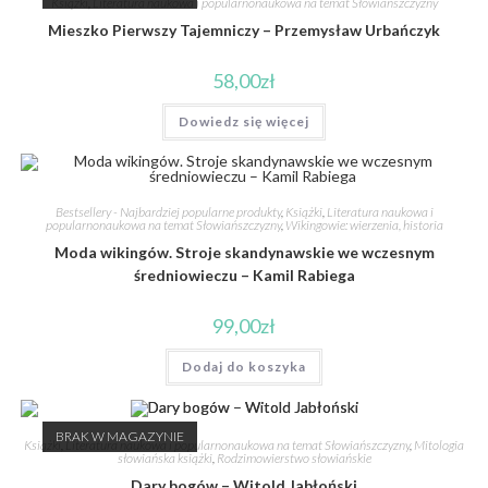
Książki
,
Literatura naukowa i popularnonaukowa na temat Słowiańszczyzny
Mieszko Pierwszy Tajemniczy – Przemysław Urbańczyk
58,00
zł
Dowiedz się więcej
Bestsellery - Najbardziej popularne produkty
,
Książki
,
Literatura naukowa i
popularnonaukowa na temat Słowiańszczyzny
,
Wikingowie: wierzenia, historia
Moda wikingów. Stroje skandynawskie we wczesnym
średniowieczu – Kamil Rabiega
99,00
zł
Dodaj do koszyka
BRAK W MAGAZYNIE
Książki
,
Literatura naukowa i popularnonaukowa na temat Słowiańszczyzny
,
Mitologia
słowiańska książki
,
Rodzimowierstwo słowiańskie
Dary bogów – Witold Jabłoński