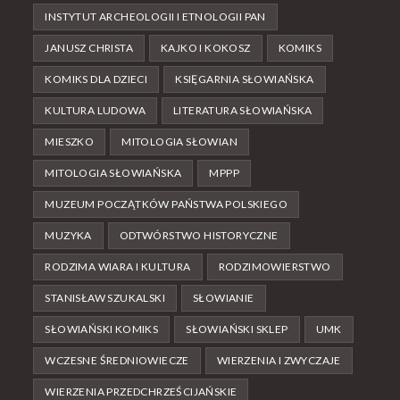
INSTYTUT ARCHEOLOGII I ETNOLOGII PAN
JANUSZ CHRISTA
KAJKO I KOKOSZ
KOMIKS
KOMIKS DLA DZIECI
KSIĘGARNIA SŁOWIAŃSKA
KULTURA LUDOWA
LITERATURA SŁOWIAŃSKA
MIESZKO
MITOLOGIA SŁOWIAN
MITOLOGIA SŁOWIAŃSKA
MPPP
MUZEUM POCZĄTKÓW PAŃSTWA POLSKIEGO
MUZYKA
ODTWÓRSTWO HISTORYCZNE
RODZIMA WIARA I KULTURA
RODZIMOWIERSTWO
STANISŁAW SZUKALSKI
SŁOWIANIE
SŁOWIAŃSKI KOMIKS
SŁOWIAŃSKI SKLEP
UMK
WCZESNE ŚREDNIOWIECZE
WIERZENIA I ZWYCZAJE
WIERZENIA PRZEDCHRZEŚCIJAŃSKIE