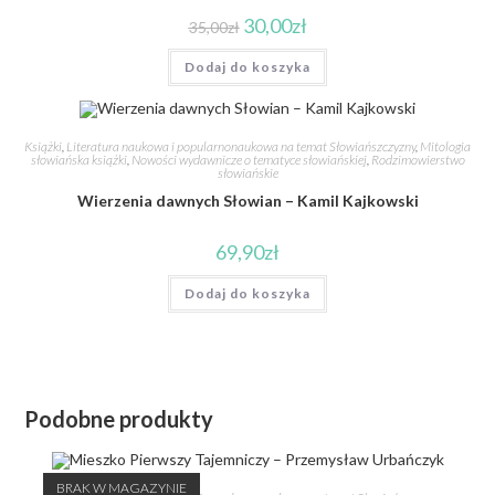
30,00
zł
35,00
zł
Dodaj do koszyka
Książki
,
Literatura naukowa i popularnonaukowa na temat Słowiańszczyzny
,
Mitologia
słowiańska książki
,
Nowości wydawnicze o tematyce słowiańskiej
,
Rodzimowierstwo
słowiańskie
Wierzenia dawnych Słowian – Kamil Kajkowski
69,90
zł
Dodaj do koszyka
Podobne produkty
BRAK W MAGAZYNIE