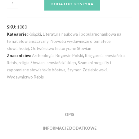
DODAJ DO KOSZYKA
SKU:
1080
Kategorie:
Książki
,
Literatura naukowa i popularnonaukowa na
temat Słowiańszczyzny
,
Nowości wydawnicze o tematyce
słowiańskiej
,
Odtwórstwo historyczne Słowian
Znaczników:
Archeologia
,
Bogowie Polski
,
Księgarnia słowiańska
,
Rebis
,
religia Słowian
,
słowiański sklep
,
Szamani megality i
zapomniane słowiańskie bóstwa
,
Szymon Zdziebłowski
,
Wydawnictwo Rebis
OPIS
INFORMACJE DODATKOWE