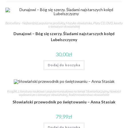
Bestsellery - Najbardziej popularne produkty
,
Muzyka słowiańska
,
Płyty CD, DVD, kasety
o tematyce słowiańskiej
Dunajowi – Bóg się szerzy. Śladami najstarszych kolęd
Lubelszczyzny
30,00
zł
Dodaj do koszyka
Książki
,
Literatura naukowa i popularnonaukowa na temat Słowiańszczyzny
,
Nowości
wydawnicze o tematyce słowiańskiej
,
Rodzimowierstwo słowiańskie
Słowiański przewodnik po świętowaniu – Anna Stasiak
79,99
zł
Dodaj do koszyka