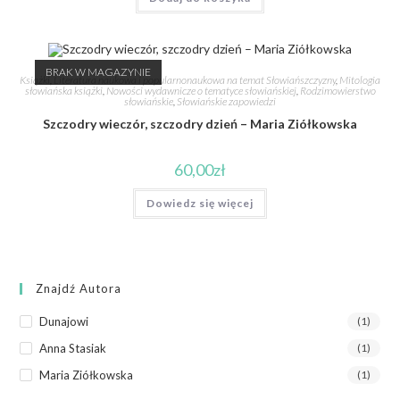
BRAK W MAGAZYNIE
Książki
,
Literatura naukowa i popularnonaukowa na temat Słowiańszczyzny
,
Mitologia
słowiańska książki
,
Nowości wydawnicze o tematyce słowiańskiej
,
Rodzimowierstwo
słowiańskie
,
Słowiańskie zapowiedzi
Szczodry wieczór, szczodry dzień – Maria Ziółkowska
60,00
zł
Dowiedz się więcej
Znajdź Autora
Dunajowi
(1)
Anna Stasiak
(1)
Maria Ziółkowska
(1)