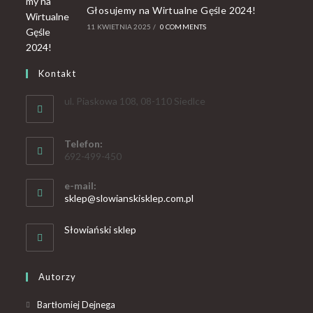
Głosujemy na Wirtualne Gęśle 2024!
11 KWIETNIA 2025
/
0 COMMENTS
Kontakt
ul. Piaskowa 108, 08-110 Siedlce
Telefon:
692-499-450
e-mail:
sklep@slowianskisklep.com.pl
Słowiański sklep
Autorzy
Bartłomiej Dejnega