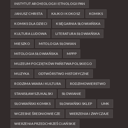
INSTYTUT ARCHEOLOGII I ETNOLOGII PAN
JANUSZ CHRISTA
KAJKO I KOKOSZ
KOMIKS
KOMIKS DLA DZIECI
KSIĘGARNIA SŁOWIAŃSKA
KULTURA LUDOWA
LITERATURA SŁOWIAŃSKA
MIESZKO
MITOLOGIA SŁOWIAN
MITOLOGIA SŁOWIAŃSKA
MPPP
MUZEUM POCZĄTKÓW PAŃSTWA POLSKIEGO
MUZYKA
ODTWÓRSTWO HISTORYCZNE
RODZIMA WIARA I KULTURA
RODZIMOWIERSTWO
STANISŁAW SZUKALSKI
SŁOWIANIE
SŁOWIAŃSKI KOMIKS
SŁOWIAŃSKI SKLEP
UMK
WCZESNE ŚREDNIOWIECZE
WIERZENIA I ZWYCZAJE
WIERZENIA PRZEDCHRZEŚCIJAŃSKIE