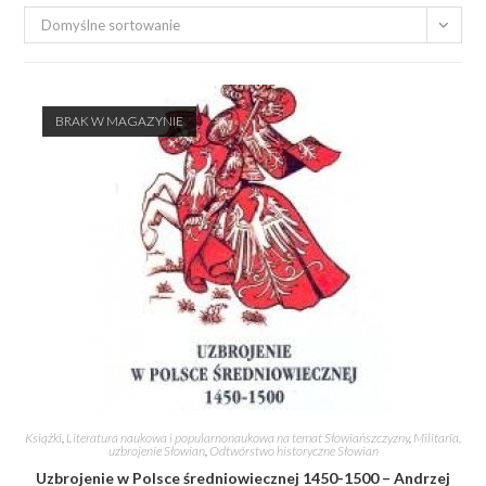
Domyślne sortowanie
BRAK W MAGAZYNIE
Książki
,
Literatura naukowa i popularnonaukowa na temat Słowiańszczyzny
,
Militaria,
uzbrojenie Słowian
,
Odtwórstwo historyczne Słowian
Uzbrojenie w Polsce średniowiecznej 1450-1500 – Andrzej