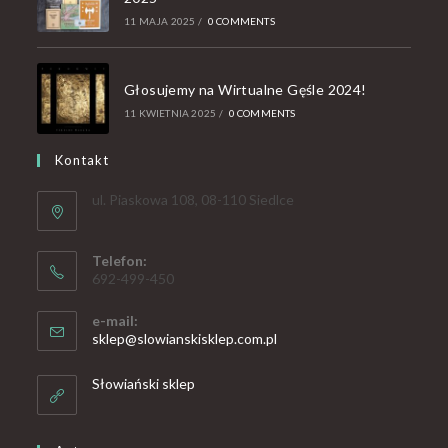
11 MAJA 2025
/
0 COMMENTS
Głosujemy na Wirtualne Gęśle 2024!
11 KWIETNIA 2025
/
0 COMMENTS
Kontakt
ul. Piaskowa 108, 08-110 Siedlce
Telefon:
692-499-450
e-mail:
sklep@slowianskisklep.com.pl
Słowiański sklep