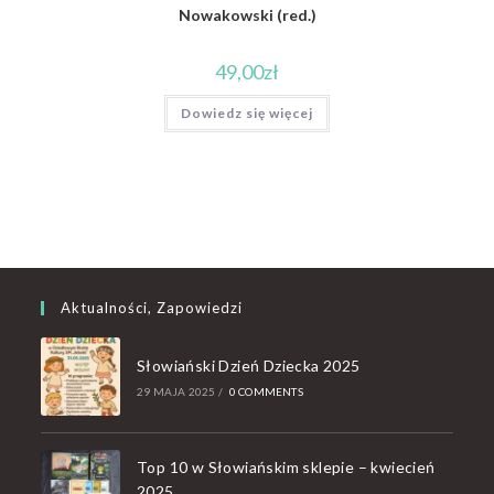
Nowakowski (red.)
49,00
zł
Dowiedz się więcej
Aktualności, Zapowiedzi
Słowiański Dzień Dziecka 2025
29 MAJA 2025
/
0 COMMENTS
Top 10 w Słowiańskim sklepie – kwiecień
2025