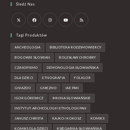
Śledź Nas
Tagi Produktów
ARCHEOLOGIA
BIBLIOTEKA RODZIMOWIERCY
BOGOWIE SŁOWIAN
BOLESŁAW CHROBRY
CZASOPISMO
DEMONOLOGIA SŁOWIAŃSKA
DLA DZIECI
ETNOGRAFIA
FOLKLOR
GNIAZDO
GNIEZNO
IAE PAN
IGOR GÓREWICZ
IMIONA SŁOWIAŃSKIE
INSTYTUT ARCHEOLOGII I ETNOLOGII PAN
JANUSZ CHRISTA
KAJKO I KOKOSZ
KOMIKS
KOMIKS DLA DZIECI
KSIĘGARNIA SŁOWIAŃSKA