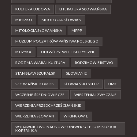
KULTURA LUDOWA
LITERATURA SŁOWIAŃSKA
MIESZKO
MITOLOGIA SŁOWIAN
MITOLOGIA SŁOWIAŃSKA
MPPP
MUZEUM POCZĄTKÓW PAŃSTWA POLSKIEGO
MUZYKA
ODTWÓRSTWO HISTORYCZNE
RODZIMA WIARA I KULTURA
RODZIMOWIERSTWO
STANISŁAW SZUKALSKI
SŁOWIANIE
SŁOWIAŃSKI KOMIKS
SŁOWIAŃSKI SKLEP
UMK
WCZESNE ŚREDNIOWIECZE
WIERZENIA I ZWYCZAJE
WIERZENIA PRZEDCHRZEŚCIJAŃSKIE
WIERZENIA SŁOWIAN
WIKINGOWIE
WYDAWNICTWO NAUKOWE UNIWERSYTETU MIKOŁAJA
KOPERNIKA