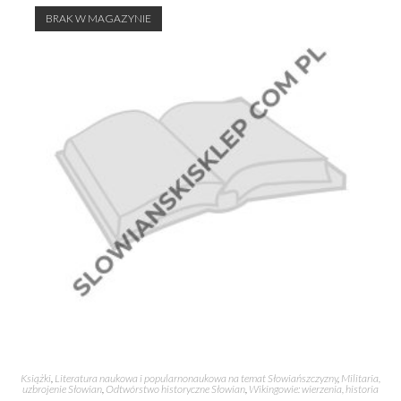
BRAK W MAGAZYNIE
Książki
,
Literatura naukowa i popularnonaukowa na temat Słowiańszczyzny
,
Militaria,
uzbrojenie Słowian
,
Odtwórstwo historyczne Słowian
,
Wikingowie: wierzenia, historia