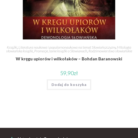
Książki
,
Literatura naukowa i popularnonaukowa na temat Słowiańszczyzny
,
Mitologia
słowiańska książki
,
Promocje, tanie książki o Słowianach
,
Rodzimowierstwo słowiańskie
W kręgu upiorów i wilkołaków – Bohdan Baranowski
59,90
zł
Dodaj do koszyka