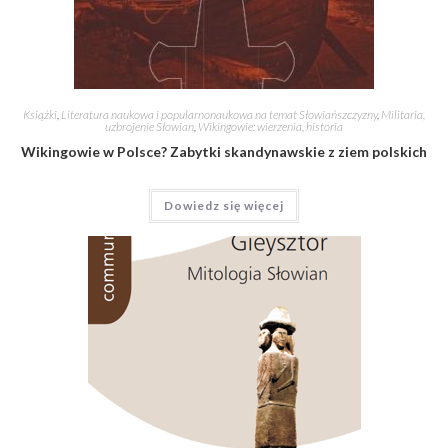
Książki
,
Literatura naukowa i popularnonaukowa na temat Słowiańszczyzny
,
Militaria,
uzbrojenie Słowian
,
Wikingowie: wierzenia, historia
Wikingowie w Polsce? Zabytki skandynawskie z ziem polskich
Dowiedz się więcej