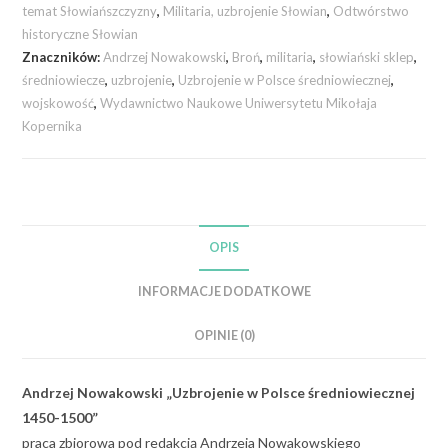
temat Słowiańszczyzny
,
Militaria, uzbrojenie Słowian
,
Odtwórstwo
historyczne Słowian
Znaczników:
Andrzej Nowakowski
,
Broń
,
militaria
,
słowiański sklep
,
średniowiecze
,
uzbrojenie
,
Uzbrojenie w Polsce średniowiecznej
,
wojskowość
,
Wydawnictwo Naukowe Uniwersytetu Mikołaja
Kopernika
OPIS
INFORMACJE DODATKOWE
OPINIE (0)
Andrzej Nowakowski „Uzbrojenie w Polsce średniowiecznej
1450-1500”
praca zbiorowa pod redakcją Andrzeja Nowakowskiego