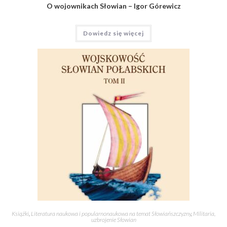
O wojownikach Słowian – Igor Górewicz
Dowiedz się więcej
Książki
,
Literatura naukowa i popularnonaukowa na temat Słowiańszczyzny
,
Militaria,
uzbrojenie Słowian