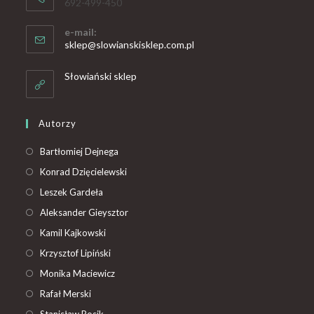
692-499-450
e-mail:
sklep@slowianskisklep.com.pl
Słowiański sklep
Autorzy
Bartłomiej Dejnega
Konrad Dzięcielewski
Leszek Gardeła
Aleksander Gieysztor
Kamil Kajkowski
Krzysztof Lipiński
Monika Maciewicz
Rafał Merski
Stanisław Rosik