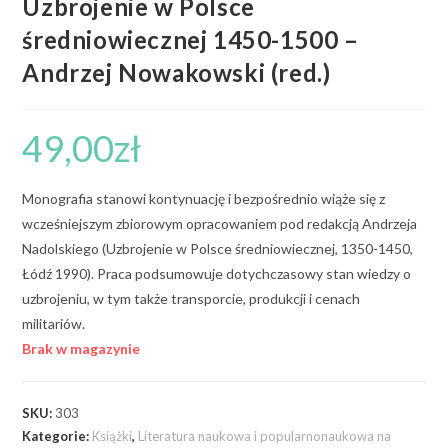
Uzbrojenie w Polsce
średniowiecznej 1450-1500 –
Andrzej Nowakowski (red.)
49,00
zł
Monografia stanowi kontynuację i bezpośrednio wiąże się z
wcześniejszym zbiorowym opracowaniem pod redakcją Andrzeja
Nadolskiego (Uzbrojenie w Polsce średniowiecznej, 1350-1450,
Łódź 1990). Praca podsumowuje dotychczasowy stan wiedzy o
uzbrojeniu, w tym także transporcie, produkcji i cenach
militariów.
Brak w magazynie
SKU:
303
Kategorie:
Książki
,
Literatura naukowa i popularnonaukowa na