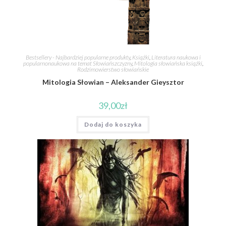
Bestsellery - Najbardziej popularne produkty
,
Książki
,
Literatura naukowa i
popularnonaukowa na temat Słowiańszczyzny
,
Mitologia słowiańska książki
,
Rodzimowierstwo słowiańskie
Mitologia Słowian – Aleksander Gieysztor
39,00
zł
Dodaj do koszyka