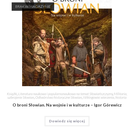
BRAK W MAGAZYNIE
Książki
,
Literatura naukowa i popularnonaukowa na temat Słowiańszczyzny
,
Militaria,
uzbrojenie Słowian
,
Odtwórstwo historyczne Słowian
,
Wikingowie: wierzenia, historia
O broni Słowian. Na wojnie i w kulturze – Igor Górewicz
Dowiedz się więcej