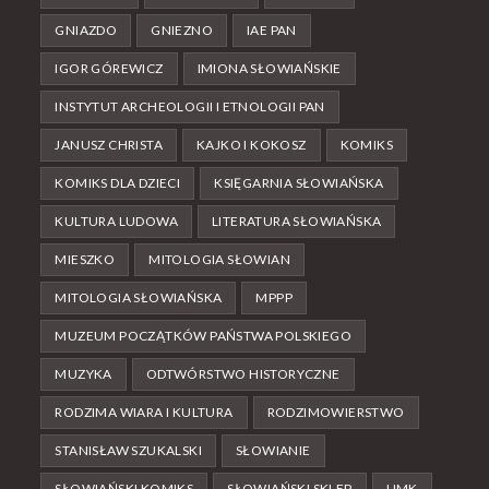
GNIAZDO
GNIEZNO
IAE PAN
IGOR GÓREWICZ
IMIONA SŁOWIAŃSKIE
INSTYTUT ARCHEOLOGII I ETNOLOGII PAN
JANUSZ CHRISTA
KAJKO I KOKOSZ
KOMIKS
KOMIKS DLA DZIECI
KSIĘGARNIA SŁOWIAŃSKA
KULTURA LUDOWA
LITERATURA SŁOWIAŃSKA
MIESZKO
MITOLOGIA SŁOWIAN
MITOLOGIA SŁOWIAŃSKA
MPPP
MUZEUM POCZĄTKÓW PAŃSTWA POLSKIEGO
MUZYKA
ODTWÓRSTWO HISTORYCZNE
RODZIMA WIARA I KULTURA
RODZIMOWIERSTWO
STANISŁAW SZUKALSKI
SŁOWIANIE
SŁOWIAŃSKI KOMIKS
SŁOWIAŃSKI SKLEP
UMK