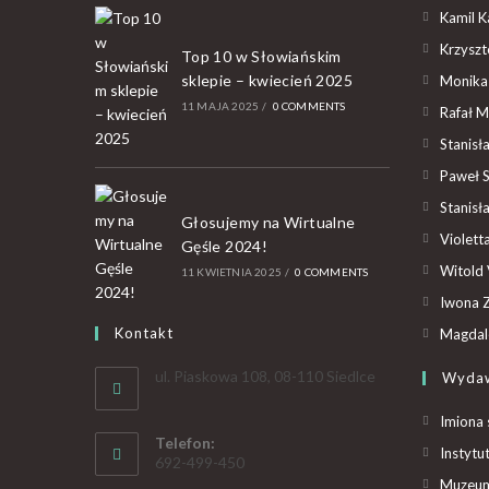
Kamil K
Krzyszto
Top 10 w Słowiańskim
sklepie – kwiecień 2025
Monika
11 MAJA 2025
/
0 COMMENTS
Rafał M
Stanisł
Paweł 
Stanisł
Głosujemy na Wirtualne
Violet
Gęśle 2024!
Witold 
11 KWIETNIA 2025
/
0 COMMENTS
Iwona Z
Kontakt
Magdal
ul. Piaskowa 108, 08-110 Siedlce
Wyda
Imiona 
Telefon:
Instytu
692-499-450
Muzeum 