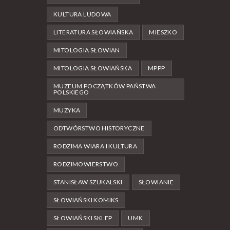
KULTURA LUDOWA
LITERATURA SŁOWIAŃSKA
MIESZKO
MITOLOGIA SŁOWIAN
MITOLOGIA SŁOWIAŃSKA
MPPP
MUZEUM POCZĄTKÓW PAŃSTWA
POLSKIEGO
MUZYKA
ODTWÓRSTWO HISTORYCZNE
RODZIMA WIARA I KULTURA
RODZIMOWIERSTWO
STANISŁAW SZUKALSKI
SŁOWIANIE
SŁOWIAŃSKI KOMIKS
SŁOWIAŃSKI SKLEP
UMK