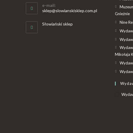
e-mail:
Muzeum
sklep@slowianskisklep.com.pl
Gnieźnie
Nine R
Słowiański sklep
Wydawn
Wydawn
Wydawn
Mikołaja 
Wydawn
Wydawn
Wyda
Wydaw