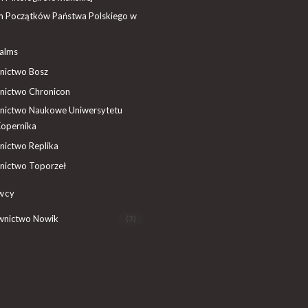
 Początków Państwa Polskiego w
ealms
ictwo Bosz
ictwo Chronicon
ictwo Naukowe Uniwersytetu
Kopernika
ictwo Replika
ictwo Toporzeł
wcy
nictwo Nowik
(3)