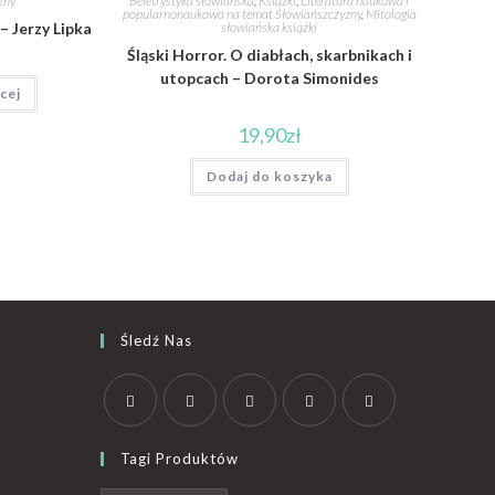
Beletrystyka słowiańska
,
Książki
,
Literatura naukowa i
zny
popularnonaukowa na temat Słowiańszczyzny
,
Mitologia
słowiańska książki
– Jerzy Lipka
Śląski Horror. O diabłach, skarbnikach i
utopcach – Dorota Simonides
cej
19,90
zł
Dodaj do koszyka
Śledź Nas
Tagi Produktów