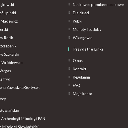
ajkowski
Naukowe i popularnonaukowe
f Lipiński
Dla dzieci
 Maciewicz
Kubki
erski
Monety i ozdoby
aw Rosik
Wikingowie
Szczepanik
Przydatne Linki
aw Szukalski
O nas
ta Wróblewska
Kontakt
Vargas
Regulamin
ajfryd
FAQ
ena Zawadzka-Sołtysek
Moje konto
wcy
słowiańskie
t Archeologii i Etnologii PAN
Mitologii Słowiańskiej