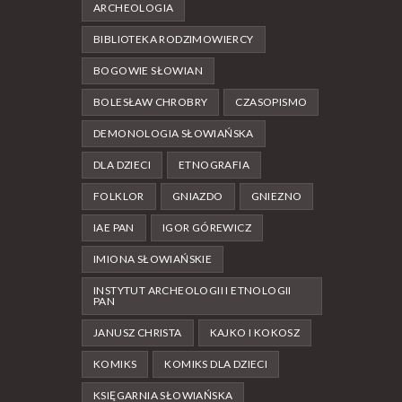
ARCHEOLOGIA
BIBLIOTEKA RODZIMOWIERCY
BOGOWIE SŁOWIAN
BOLESŁAW CHROBRY
CZASOPISMO
DEMONOLOGIA SŁOWIAŃSKA
DLA DZIECI
ETNOGRAFIA
FOLKLOR
GNIAZDO
GNIEZNO
IAE PAN
IGOR GÓREWICZ
IMIONA SŁOWIAŃSKIE
INSTYTUT ARCHEOLOGII I ETNOLOGII
PAN
JANUSZ CHRISTA
KAJKO I KOKOSZ
KOMIKS
KOMIKS DLA DZIECI
KSIĘGARNIA SŁOWIAŃSKA