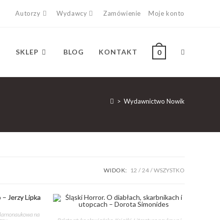
Autorzy
Wydawcy
Zamówienie
Moje konto
SKLEP
BLOG
KONTAKT
0
>
Wydawnictwo Nowik
WIDOK:
12
24
WSZYSTKO
ularnonaukowa na