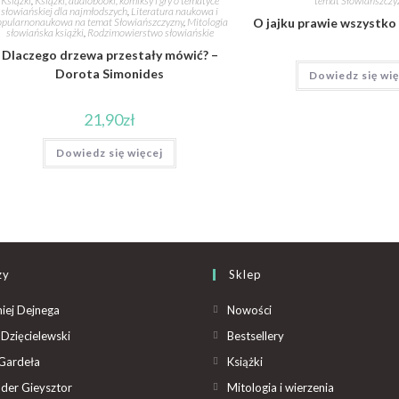
Książki
,
Książki, audiobooki, komiksy i gry o tematyce
temat Słowiańszczy
słowiańskiej dla najmłodszych
,
Literatura naukowa i
opularnonaukowa na temat Słowiańszczyzny
,
Mitologia
O jajku prawie wszystko 
słowiańska książki
,
Rodzimowierstwo słowiańskie
Dlaczego drzewa przestały mówić? –
Dorota Simonides
Dowiedz się wię
21,90
zł
Dowiedz się więcej
zy
Sklep
iej Dejnega
Nowości
Dzięcielewski
Bestsellery
Gardeła
Książki
der Gieysztor
Mitologia i wierzenia