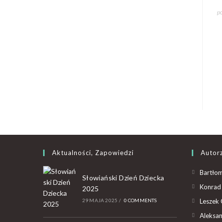
p
Aktualności, Zapowiedzi
Autor
Bartłom
Słowiański Dzień Dziecka
Konrad 
2025
29 MAJA 2025
/
0 COMMENTS
Leszek 
Aleksan