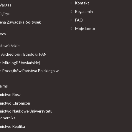
Kontakt
Vargas
Regulamin
ajfryd
FAQ
ena Zawadzka-Sołtysek
Moje konto
wcy
słowiańskie
t Archeologii i Etnologii PAN
Mitologii Słowiańskiej
 Początków Państwa Polskiego w
ealms
ictwo Bosz
ictwo Chronicon
ictwo Naukowe Uniwersytetu
Kopernika
ictwo Replika