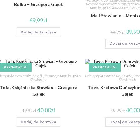
komiksy i gry o tematyce słowiański
Bolko – Grzegorz Gajek
Nowości wydawnicze o tematyce słow
tanie książki o Słowianach
,
Słowia
Mali Słowianie – Monik
69,99
zł
39,90
44,99
zł
Dodaj do koszyka
Dodaj do kosz
PROMOCJA!
PROMOCJA!
letrystyka słowiańska
,
Książki
,
Promocje, tanie książki o
Beletrystyka słowiańska
,
Książki
,
Prom
Słowianach
Słowianach
Tofa. Księżniczka Słowian – Grzegorz
Tove. Królowa Duńczykó
Gajek
Gajek
40,00
zł
40,00
49,99
zł
49,99
zł
Dodaj do koszyka
Dodaj do kosz