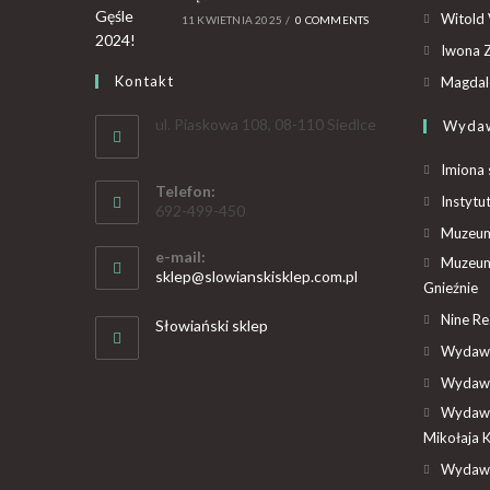
Witold 
11 KWIETNIA 2025
/
0 COMMENTS
Iwona Z
Kontakt
Magdal
ul. Piaskowa 108, 08-110 Siedlce
Wyda
Imiona 
Telefon:
Instytu
692-499-450
Muzeum 
e-mail:
Muzeum
sklep@slowianskisklep.com.pl
Gnieźnie
Nine R
Słowiański sklep
Wydawn
Wydawn
Wydawn
Mikołaja 
Wydawn