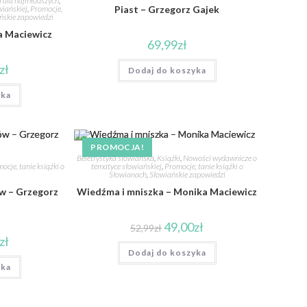
ej dla najmłodszych
,
iańskiej
,
Promocje,
Piast – Grzegorz Gajek
ńskie zapowiedzi
a Maciewicz
69,99
zł
zł
Dodaj do koszyka
yka
PROMOCJA!
Beletrystyka słowiańska
,
Książki
,
Nowości wydawnicze o
ocje, tanie książki o
tematyce słowiańskiej
,
Promocje, tanie książki o
Słowianach
,
Słowiańskie zapowiedzi
w – Grzegorz
Wiedźma i mniszka – Monika Maciewicz
49,00
zł
52,99
zł
zł
Dodaj do koszyka
yka