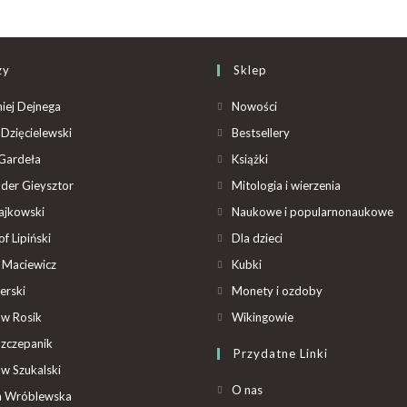
zy
Sklep
iej Dejnega
Nowości
Dzięcielewski
Bestsellery
Gardeła
Książki
der Gieysztor
Mitologia i wierzenia
ajkowski
Naukowe i popularnonaukowe
f Lipiński
Dla dzieci
 Maciewicz
Kubki
erski
Monety i ozdoby
aw Rosik
Wikingowie
Szczepanik
Przydatne Linki
aw Szukalski
O nas
ta Wróblewska