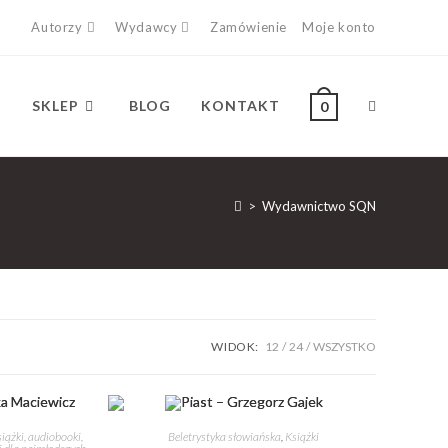
Autorzy
Wydawcy
Zamówienie
Moje konto
SKLEP
BLOG
KONTAKT
0
>
Wydawnictwo SQN
WIDOK:
12
24
WSZYSTKO
iążki, audiobooki,
Beletrystyka słowiańska
,
Książki