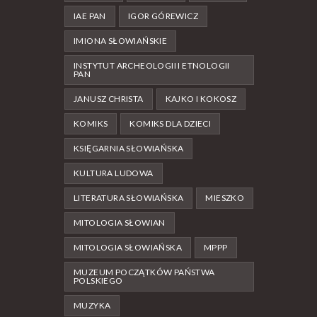
IAE PAN
IGOR GÓREWICZ
IMIONA SŁOWIAŃSKIE
INSTYTUT ARCHEOLOGII I ETNOLOGII
PAN
JANUSZ CHRISTA
KAJKO I KOKOSZ
KOMIKS
KOMIKS DLA DZIECI
KSIĘGARNIA SŁOWIAŃSKA
KULTURA LUDOWA
LITERATURA SŁOWIAŃSKA
MIESZKO
MITOLOGIA SŁOWIAN
MITOLOGIA SŁOWIAŃSKA
MPPP
MUZEUM POCZĄTKÓW PAŃSTWA
POLSKIEGO
MUZYKA