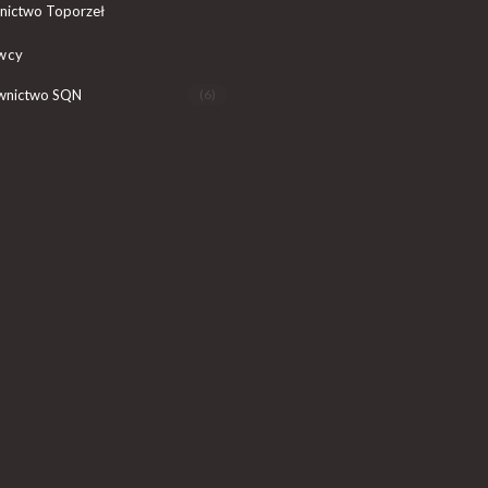
ictwo Toporzeł
wcy
nictwo SQN
(6)