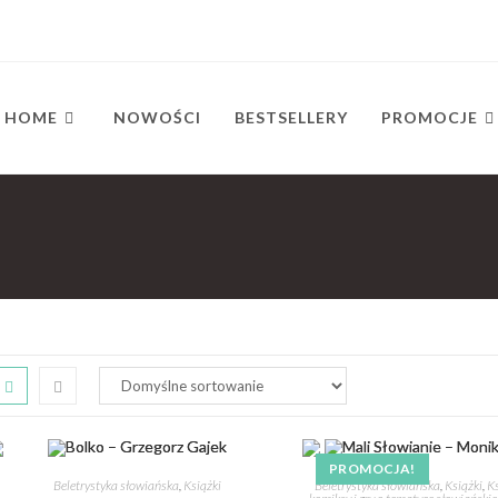
HOME
NOWOŚCI
BESTSELLERY
PROMOCJE
PROMOCJA!
Beletrystyka słowiańska
,
Książki
Beletrystyka słowiańska
,
Książki
,
Ks