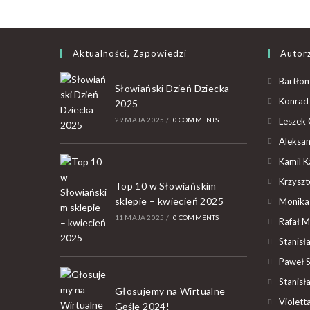
Aktualności, Zapowiedzi
Autor
Bartłom
Słowiański Dzień Dziecka
Konrad 
2025
29 MAJA 2025
/
0 COMMENTS
Leszek 
Aleksan
Kamil K
Krzyszto
Top 10 w Słowiańskim
sklepie – kwiecień 2025
Monika
11 MAJA 2025
/
0 COMMENTS
Rafał M
Stanisł
Paweł 
Stanisł
Głosujemy na Wirtualne
Violet
Gęśle 2024!