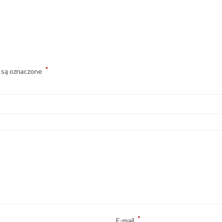
*
 są oznaczone
*
E-mail