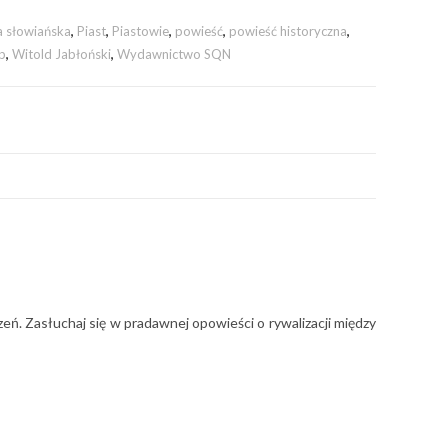
a słowiańska
,
Piast
,
Piastowie
,
powieść
,
powieść historyczna
,
ep
,
Witold Jabłoński
,
Wydawnictwo SQN
ń. Zasłuchaj się w pradawnej opowieści o rywalizacji między