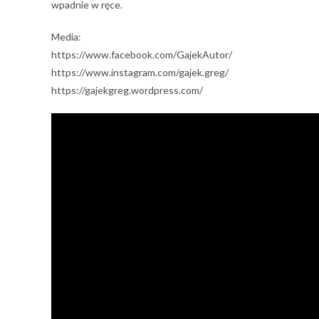
wpadnie w ręce.
Media:
https://www.facebook.com/GajekAutor/
https://www.instagram.com/gajek.greg/
https://gajekgreg.wordpress.com/