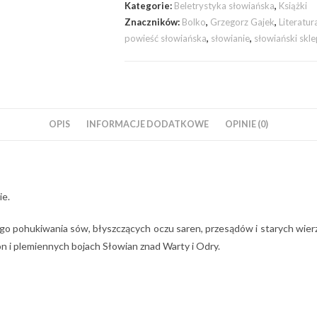
Kategorie:
Beletrystyka słowiańska
,
Książki
Znaczników:
Bolko
,
Grzegorz Gajek
,
Literatur
powieść słowiańska
,
słowianie
,
słowiański skl
OPIS
INFORMACJE DODATKOWE
OPINIE (0)
ie.
go pohukiwania sów, błyszczących oczu saren, przesądów i starych wierze
on i plemiennych bojach Słowian znad Warty i Odry.