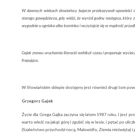
W dawnych wiekach słowiańscy bajarze przekazywali opowieści o 
starego gawędziarza, gdy widzi, że wyrósł godny następca, który z
wygodnie u ogniska albo kominka i wczytajcie się w mądrość prz
Gajek znowu uruchamia literacki wehikuł czasu i proponuje wyciecz
frapująca.
W Słowiańskim sklepie dostępny jest również drugi tom pow
Grzegorz Gajek
Życie dla Grega Gajka zaczyna się latem 1987 roku. I jest pr
warto wleźć na jakąś górę i zgubić się w lesie, i pętać po uli
(Szaleństwo przychodzi nocą, Malowidło, Ziemia nieświęta) i 