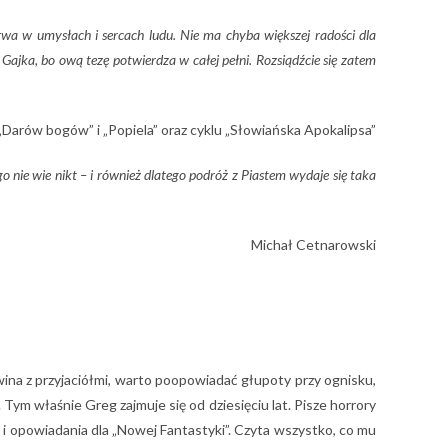
wa w umysłach i sercach ludu. Nie ma chyba większej radości dla
Gajka, bo ową tezę potwierdza w całej pełni. Rozsiądźcie się zatem
 „Darów bogów” i „Popiela” oraz cyklu „Słowiańska Apokalipsa”
 nie wie nikt – i również dlatego podróż z Piastem wydaje się taka
Michał Cetnarowski
 wina z przyjaciółmi, warto poopowiadać głupoty przy ognisku,
. Tym właśnie Greg zajmuje się od dziesięciu lat. Pisze horrory
e i opowiadania dla „Nowej Fantastyki”. Czyta wszystko, co mu