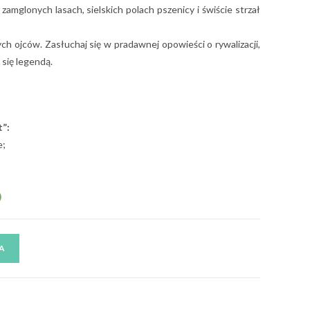
zamglonych lasach, sielskich polach pszenicy i świście strzał
ch ojców. Zasłuchaj się w pradawnej opowieści o rywalizacji,
 się legendą.
t”:
e;
)
A