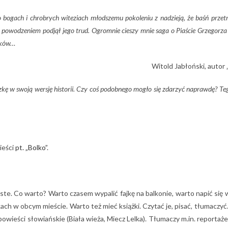
bogach i chrobrych witeziach młodszemu pokoleniu z nadzieją, że baśń przetr
 powodzeniem podjął jego trud. Ogromnie cieszy mnie saga o Piaście Grzegorza 
odków…
Witold Jabłoński, autor
kę w swoją wersję historii. Czy coś podobnego mogło się zdarzyć naprawdę? Tego
ieści
pt. „Bolko”
.
oste. Co warto? Warto czasem wypalić fajkę na balkonie, warto napić się
czkach w obcym mieście. Warto też mieć książki. Czytać je, pisać, tłumaczyć
powieści słowiańskie (Biała wieża, Miecz Lelka). Tłumaczy m.in. reportaż