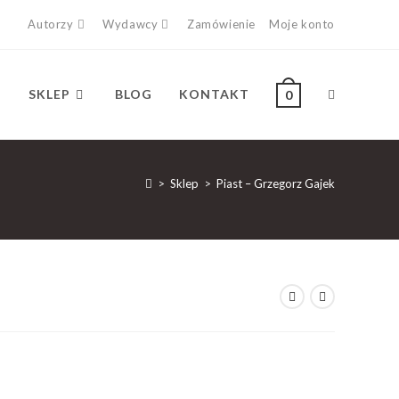
Autorzy
Wydawcy
Zamówienie
Moje konto
SKLEP
BLOG
KONTAKT
0
>
Sklep
>
Piast – Grzegorz Gajek