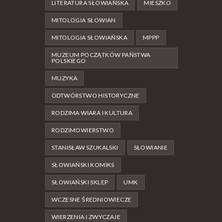
LITERATURA SŁOWIAŃSKA
MIESZKO
MITOLOGIA SŁOWIAN
MITOLOGIA SŁOWIAŃSKA
MPPP
MUZEUM POCZĄTKÓW PAŃSTWA
POLSKIEGO
MUZYKA
ODTWÓRSTWO HISTORYCZNE
RODZIMA WIARA I KULTURA
RODZIMOWIERSTWO
STANISŁAW SZUKALSKI
SŁOWIANIE
SŁOWIAŃSKI KOMIKS
SŁOWIAŃSKI SKLEP
UMK
WCZESNE ŚREDNIOWIECZE
WIERZENIA I ZWYCZAJE