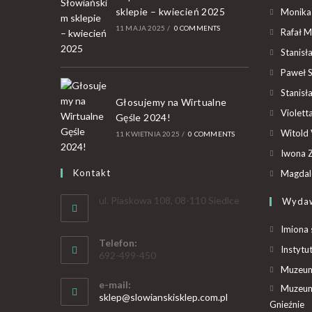
sklepie – kwiecień 2025
Monika
11 MAJA 2025
/
0 COMMENTS
Rafał M
Stanisł
Paweł 
Stanisł
Głosujemy na Wirtualne
Violet
Gęśle 2024!
Witold 
11 KWIETNIA 2025
/
0 COMMENTS
Iwona Z
Kontakt
Magdal
ul. Piaskowa 108, 08-110 Siedlce
Wyda
Imiona 
Telefon:
Instytu
692-499-450
Muzeum 
e-mail:
Muzeum
sklep@slowianskisklep.com.pl
Gnieźnie