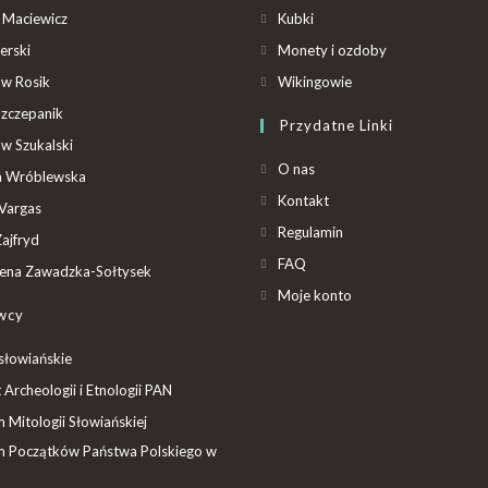
 Maciewicz
Kubki
erski
Monety i ozdoby
aw Rosik
Wikingowie
Szczepanik
Przydatne Linki
aw Szukalski
O nas
ta Wróblewska
Kontakt
Vargas
Regulamin
ajfryd
FAQ
ena Zawadzka-Sołtysek
Moje konto
wcy
słowiańskie
t Archeologii i Etnologii PAN
Mitologii Słowiańskiej
 Początków Państwa Polskiego w