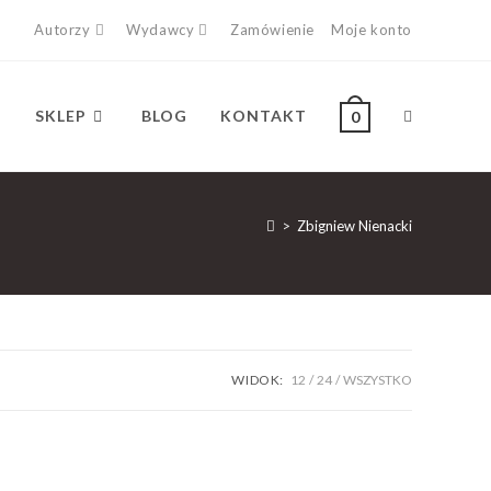
Autorzy
Wydawcy
Zamówienie
Moje konto
SKLEP
BLOG
KONTAKT
0
>
Zbigniew Nienacki
WIDOK:
12
24
WSZYSTKO