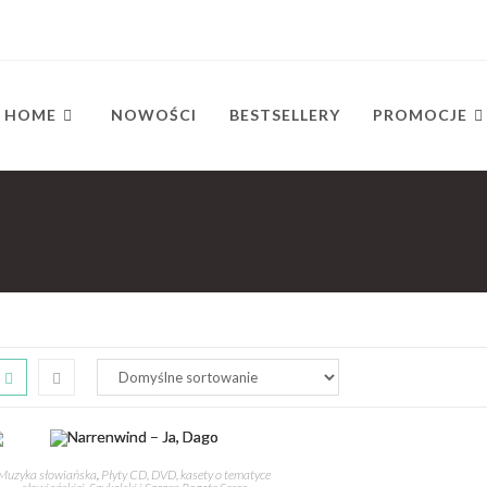
HOME
NOWOŚCI
BESTSELLERY
PROMOCJE
Muzyka słowiańska
,
Płyty CD, DVD, kasety o tematyce