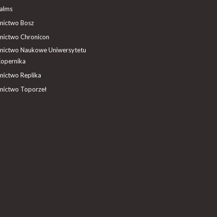
ealms
ictwo Bosz
ictwo Chronicon
ictwo Naukowe Uniwersytetu
Kopernika
ictwo Replika
ictwo Toporzeł