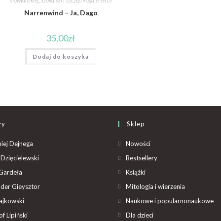
słowiańskiej
,
Szukalski i Szczep Rogate Serce
Narrenwind – Ja, Dago
35,00
zł
Dodaj do koszyka
zy
Sklep
iej Dejnega
Nowości
Dzięcielewski
Bestsellery
Gardeła
Książki
der Gieysztor
Mitologia i wierzenia
ajkowski
Naukowe i popularnonaukowe
f Lipiński
Dla dzieci