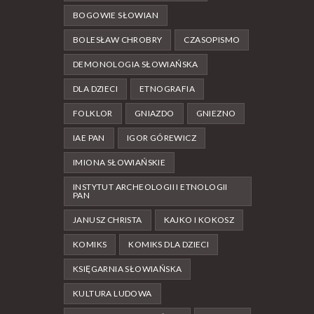
BOGOWIE SŁOWIAN
BOLESŁAW CHROBRY
CZASOPISMO
DEMONOLOGIA SŁOWIAŃSKA
DLA DZIECI
ETNOGRAFIA
FOLKLOR
GNIAZDO
GNIEZNO
IAE PAN
IGOR GÓREWICZ
IMIONA SŁOWIAŃSKIE
INSTYTUT ARCHEOLOGII I ETNOLOGII
PAN
JANUSZ CHRISTA
KAJKO I KOKOSZ
KOMIKS
KOMIKS DLA DZIECI
KSIĘGARNIA SŁOWIAŃSKA
KULTURA LUDOWA