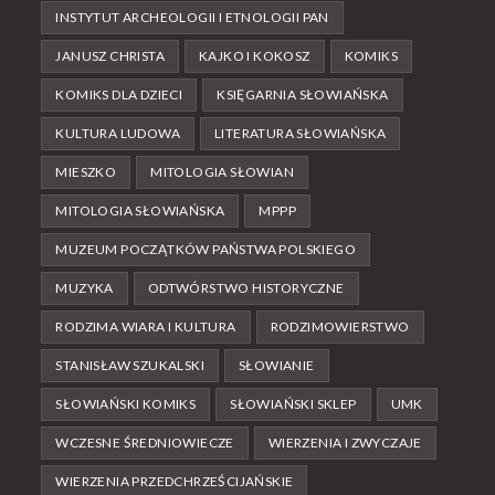
INSTYTUT ARCHEOLOGII I ETNOLOGII PAN
JANUSZ CHRISTA
KAJKO I KOKOSZ
KOMIKS
KOMIKS DLA DZIECI
KSIĘGARNIA SŁOWIAŃSKA
KULTURA LUDOWA
LITERATURA SŁOWIAŃSKA
MIESZKO
MITOLOGIA SŁOWIAN
MITOLOGIA SŁOWIAŃSKA
MPPP
MUZEUM POCZĄTKÓW PAŃSTWA POLSKIEGO
MUZYKA
ODTWÓRSTWO HISTORYCZNE
RODZIMA WIARA I KULTURA
RODZIMOWIERSTWO
STANISŁAW SZUKALSKI
SŁOWIANIE
SŁOWIAŃSKI KOMIKS
SŁOWIAŃSKI SKLEP
UMK
WCZESNE ŚREDNIOWIECZE
WIERZENIA I ZWYCZAJE
WIERZENIA PRZEDCHRZEŚCIJAŃSKIE