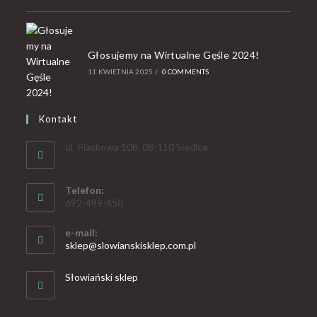
Głosujemy na Wirtualne Gęśle 2024!
11 KWIETNIA 2025
/
0 COMMENTS
Kontakt
ul. Piaskowa 108, 08-110 Siedlce
Telefon:
692-499-450
e-mail:
sklep@slowianskisklep.com.pl
Słowiański sklep