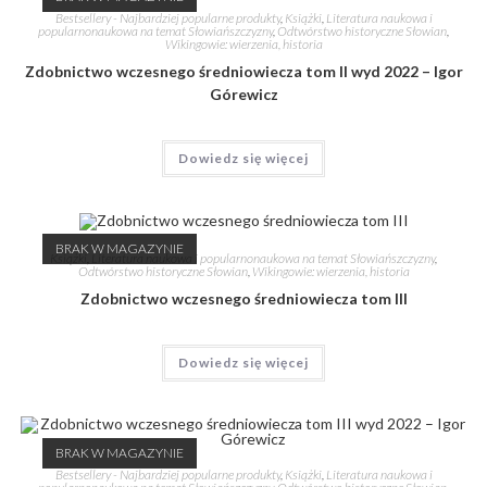
Bestsellery - Najbardziej popularne produkty
,
Książki
,
Literatura naukowa i
popularnonaukowa na temat Słowiańszczyzny
,
Odtwórstwo historyczne Słowian
,
Wikingowie: wierzenia, historia
Zdobnictwo wczesnego średniowiecza tom II wyd 2022 – Igor
Górewicz
Dowiedz się więcej
BRAK W MAGAZYNIE
Książki
,
Literatura naukowa i popularnonaukowa na temat Słowiańszczyzny
,
Odtwórstwo historyczne Słowian
,
Wikingowie: wierzenia, historia
Zdobnictwo wczesnego średniowiecza tom III
Dowiedz się więcej
BRAK W MAGAZYNIE
Bestsellery - Najbardziej popularne produkty
,
Książki
,
Literatura naukowa i