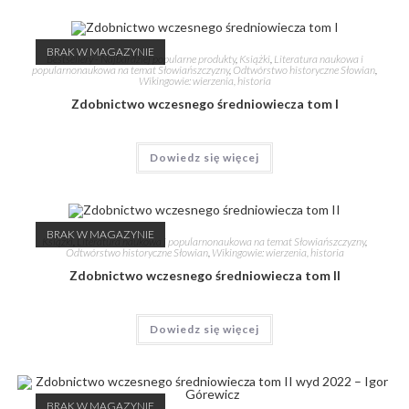
BRAK W MAGAZYNIE
Bestsellery - Najbardziej popularne produkty
,
Książki
,
Literatura naukowa i
popularnonaukowa na temat Słowiańszczyzny
,
Odtwórstwo historyczne Słowian
,
Wikingowie: wierzenia, historia
Zdobnictwo wczesnego średniowiecza tom I
Dowiedz się więcej
BRAK W MAGAZYNIE
Książki
,
Literatura naukowa i popularnonaukowa na temat Słowiańszczyzny
,
Odtwórstwo historyczne Słowian
,
Wikingowie: wierzenia, historia
Zdobnictwo wczesnego średniowiecza tom II
Dowiedz się więcej
BRAK W MAGAZYNIE