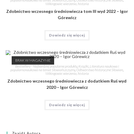
popularnonaukowa na temat Słowiańszczyzny
,
Odtwórstwo historyczne Słowian
,
Wikingowie: wierzenia, historia
Zdobnictwo wczesnego średniowiecza tom III wyd 2022 – Igor
Górewicz
Dowiedz się więcej
BRAK W MAGAZYNIE
Bestsellery - Najbardziej popularne produkty
,
Książki
,
Literatura naukowa i
popularnonaukowa na temat Słowiańszczyzny
,
Odtwórstwo historyczne Słowian
,
Wikingowie: wierzenia, historia
Zdobnictwo wczesnego średniowiecza z dodatkiem Ruś wyd
2020 – Igor Górewicz
Dowiedz się więcej
Znajdź Autora