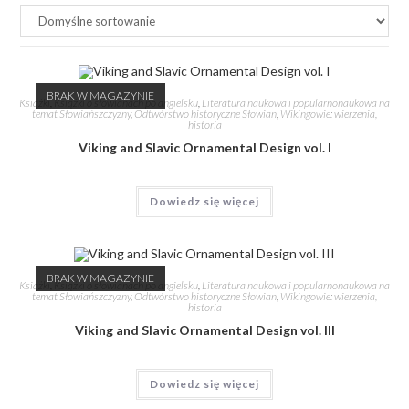
BRAK W MAGAZYNIE
Książki
,
Książki o słowianach po angielsku
,
Literatura naukowa i popularnonaukowa na
temat Słowiańszczyzny
,
Odtwórstwo historyczne Słowian
,
Wikingowie: wierzenia,
historia
Viking and Slavic Ornamental Design vol. I
Dowiedz się więcej
BRAK W MAGAZYNIE
Książki
,
Książki o słowianach po angielsku
,
Literatura naukowa i popularnonaukowa na
temat Słowiańszczyzny
,
Odtwórstwo historyczne Słowian
,
Wikingowie: wierzenia,
historia
Viking and Slavic Ornamental Design vol. III
Dowiedz się więcej