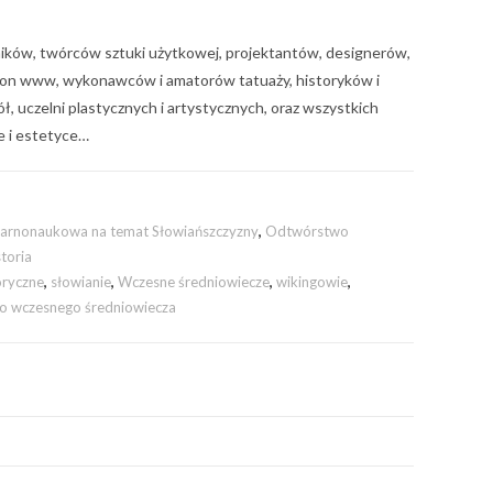
ników, twórców sztuki użytkowej, projektantów, designerów,
on www, wykonawców i amatorów tatuaży, historyków i
ł, uczelni plastycznych i artystycznych, oraz wszystkich
e i estetyce…
ularnonaukowa na temat Słowiańszczyzny
,
Odtwórstwo
storia
oryczne
,
słowianie
,
Wczesne średniowiecze
,
wikingowie
,
o wczesnego średniowiecza