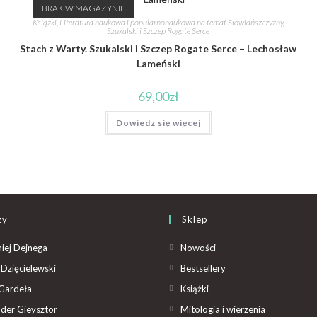
BRAK W MAGAZYNIE
Książki
,
Literatura naukowa i popularnonaukowa na temat Słowiańszczyzny
,
Szukalski i Szczep Rogate Serce
Stach z Warty. Szukalski i Szczep Rogate Serce – Lechosław
Lameński
69,00
zł
Dowiedz się więcej
zy
Sklep
iej Dejnega
Nowości
Dzięcielewski
Bestsellery
Gardeła
Książki
der Gieysztor
Mitologia i wierzenia