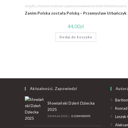
Książki
,
Literatura naukowa i popularnonaukowa na temat Słowiańszczyzny
Zanim Polska została Polską – Przemysław Urbańczyk
44,00
zł
Dodaj do koszyka
Aktualności, Zapowiedzi
Autor
Bartłom
Słowiański Dzień Dziecka
Konrad 
2025
29 MAJA 2025
/
0 COMMENTS
Leszek 
Aleksan