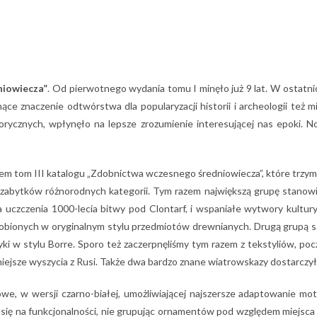
niowiecza”
. Od pierwotnego wydania tomu I minęło już 9 lat. W ostatn
ące znaczenie odtwórstwa dla popularyzacji historii i archeologii też
ycznych, wpłynęło na lepsze zrozumienie interesującej nas epoki. N
parłem tom III katalogu „Zdobnictwa wczesnego średniowiecza”, które tr
bytków różnorodnych kategorii. Tym razem największą grupę stanowią w
a uczczenia 1000-lecia bitwy pod Clontarf, i wspaniałe wytwory kultury
e zdobionych w oryginalnym stylu przedmiotów drewnianych. Drugą grupą 
ki w stylu Borre. Sporo też zaczerpnęliśmy tym razem z tekstyliów, 
ejsze wyszycia z Rusi. Także dwa bardzo znane wiatrowskazy dostarczył
we, w wersji czarno-białej, umożliwiającej najszersze adaptowanie m
c się na funkcjonalności, nie grupując ornamentów pod względem miejsca p