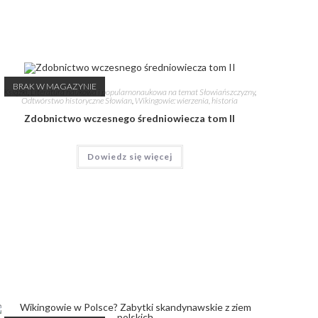
BRAK W MAGAZYNIE
Książki
,
Literatura naukowa i popularnonaukowa na temat Słowiańszczyzny
,
Odtwórstwo historyczne Słowian
,
Wikingowie: wierzenia, historia
Zdobnictwo wczesnego średniowiecza tom II
Dowiedz się więcej