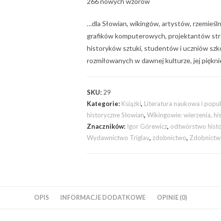
266 nowych wzorów
…dla Słowian, wikingów, artystów, rzemieśl
grafików komputerowych, projektantów str
historyków sztuki, studentów i uczniów szkó
rozmiłowanych w dawnej kulturze, jej piękni
SKU:
29
Kategorie:
Książki
,
Literatura naukowa i pop
historyczne Słowian
,
Wikingowie: wierzenia, hi
Znaczników:
Igor Górewicz
,
odtwórstwo hist
Wydawnictwo Triglav
,
zdobnictwo
,
Zdobnictw
OPIS
INFORMACJE DODATKOWE
OPINIE (0)