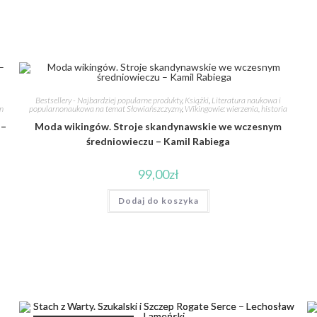
Bestsellery - Najbardziej popularne produkty
,
Książki
,
Literatura naukowa i
an
popularnonaukowa na temat Słowiańszczyzny
,
Wikingowie: wierzenia, historia
 –
Moda wikingów. Stroje skandynawskie we wczesnym
średniowieczu – Kamil Rabiega
99,00
zł
Dodaj do koszyka