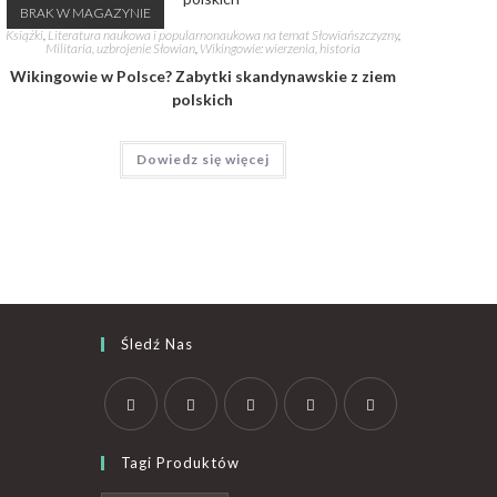
BRAK W MAGAZYNIE
Książki
,
Literatura naukowa i popularnonaukowa na temat Słowiańszczyzny
,
Militaria, uzbrojenie Słowian
,
Wikingowie: wierzenia, historia
Wikingowie w Polsce? Zabytki skandynawskie z ziem
polskich
Dowiedz się więcej
Śledź Nas
Tagi Produktów