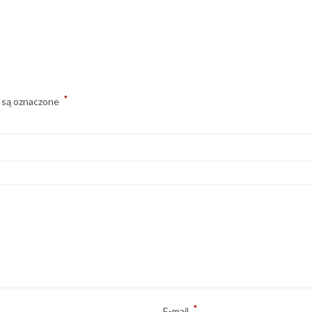
*
 są oznaczone
*
E-mail