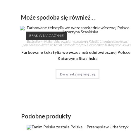
Może spodoba się również…
BRAK W MAGAZYNIE
Bestsellery - Najbardziej popularne produkty
,
Książki
,
Literatura naukowa i
popularnonaukowa na temat Słowiańszczyzny
,
Odtwórstwo historyczne Słowi
Farbowane tekstylia we wczesnośredniowiecznej Polsce
Katarzyna Stasińska
Dowiedz się więcej
Podobne produkty