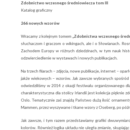
Zdobnictwo wczesnego średniowiecza tom III
Katalog graficzny
266 nowych wzorów
Wracamy z kolejnym tomem
„Zdobnictwa wczesnego śred
słuchaczom i graczom o wikingach, ale i o Słowianach. Rosn
Zachodem Europy w różnych dziedzinach, w tym nauk histor
odzwierciedlenie w wystawach i nowych publikacjach.
Na trzech filarach – zdjęcia, nowe publikacje, internet – o
jakże wiekowych – wzorów. Jak zawsze wybranych spośród za
odwiedziliśmy w 2014 z okazji festiwalu organizowanego dl
charakterystyczna dla stolicy Irlandii jest kolekcja piękni
Oslo. Tematycznie zaś znajdą Państwo dużą ilość ornamenty
Mammen, przez wyszywane i tkane wzory z Oseberg, po późni
Jak zawsze, i tym razem przedstawiamy grafiki dwuwymiaro
kolorów. Również logika układu nie uległa zmianie, skupiają