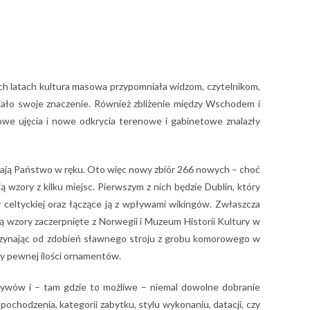
ich latach kultura masowa przypomniała widzom, czytelnikom,
 miało swoje znaczenie. Również zbliżenie między Wschodem i
owe ujęcia i nowe odkrycia terenowe i gabinetowe znalazły
zymają Państwo w ręku. Oto więc nowy zbiór 266 nowych – choć
zory z kilku miejsc. Pierwszym z nich będzie Dublin, który
 celtyckiej oraz łączące ją z wpływami wikingów. Zwłaszcza
są wzory zaczerpnięte z Norwegii i Muzeum Historii Kultury w
poczynając od zdobień sławnego stroju z grobu komorowego w
y pewnej ilości ornamentów.
otywów i – tam gdzie to możliwe – niemal dowolne dobranie
ochodzenia, kategorii zabytku, stylu wykonaniu, datacji, czy