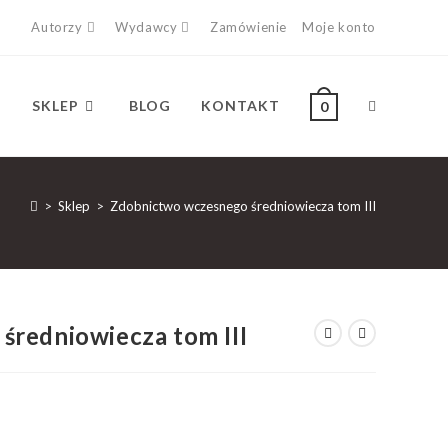
Autorzy
Wydawcy
Zamówienie
Moje konto
SKLEP
BLOG
KONTAKT
0
>
Sklep
>
Zdobnictwo wczesnego średniowiecza tom III
redniowiecza tom III