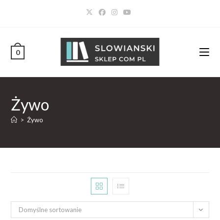
0
Żywo
>
Żywo
Domyślne sortowanie