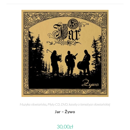
Muzyka słowiańska
,
Płyty CD, DVD, kasety o tematyce słowiańskiej
Jar – Żywo
30,00
zł