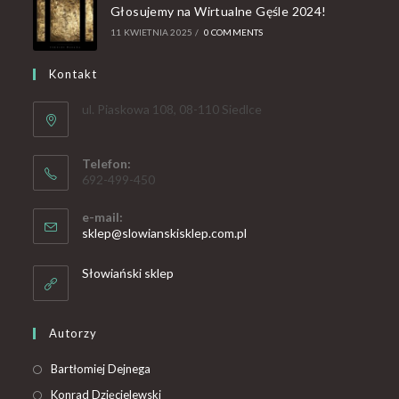
Głosujemy na Wirtualne Gęśle 2024!
11 KWIETNIA 2025
/
0 COMMENTS
Kontakt
ul. Piaskowa 108, 08-110 Siedlce
Telefon:
692-499-450
e-mail:
sklep@slowianskisklep.com.pl
Słowiański sklep
Autorzy
Bartłomiej Dejnega
Konrad Dzięcielewski