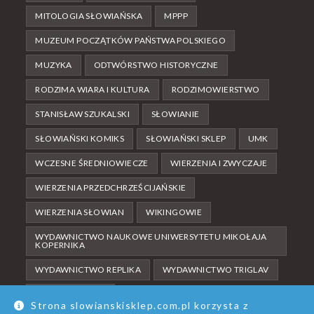
MITOLOGIA SŁOWIAŃSKA
MPPP
MUZEUM POCZĄTKÓW PAŃSTWA POLSKIEGO
MUZYKA
ODTWÓRSTWO HISTORYCZNE
RODZIMA WIARA I KULTURA
RODZIMOWIERSTWO
STANISŁAW SZUKALSKI
SŁOWIANIE
SŁOWIAŃSKI KOMIKS
SŁOWIAŃSKI SKLEP
UMK
WCZESNE ŚREDNIOWIECZE
WIERZENIA I ZWYCZAJE
WIERZENIA PRZEDCHRZEŚCIJAŃSKIE
WIERZENIA SŁOWIAN
WIKINGOWIE
WYDAWNICTWO NAUKOWE UNIWERSYTETU MIKOŁAJA
KOPERNIKA
WYDAWNICTWO REPLIKA
WYDAWNICTWO TRIGLAV
ŚREDNIOWIECZE
Strona slowianskisklep.com.pl korzysta z