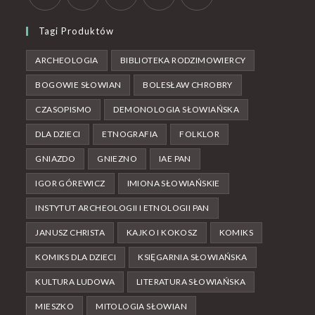
Tagi Produktów
ARCHEOLOGIA
BIBLIOTEKA RODZIMOWIERCY
BOGOWIE SŁOWIAN
BOLESŁAW CHROBRY
CZASOPISMO
DEMONOLOGIA SŁOWIAŃSKA
DLA DZIECI
ETNOGRAFIA
FOLKLOR
GNIAZDO
GNIEZNO
IAE PAN
IGOR GÓREWICZ
IMIONA SŁOWIAŃSKIE
INSTYTUT ARCHEOLOGII I ETNOLOGII PAN
JANUSZ CHRISTA
KAJKO I KOKOSZ
KOMIKS
KOMIKS DLA DZIECI
KSIĘGARNIA SŁOWIAŃSKA
KULTURA LUDOWA
LITERATURA SŁOWIAŃSKA
MIESZKO
MITOLOGIA SŁOWIAN