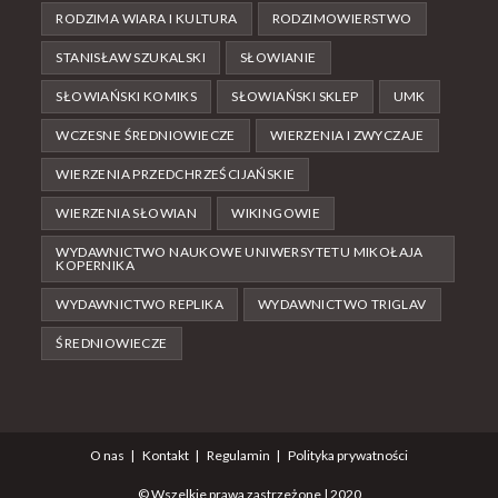
RODZIMA WIARA I KULTURA
RODZIMOWIERSTWO
STANISŁAW SZUKALSKI
SŁOWIANIE
SŁOWIAŃSKI KOMIKS
SŁOWIAŃSKI SKLEP
UMK
WCZESNE ŚREDNIOWIECZE
WIERZENIA I ZWYCZAJE
WIERZENIA PRZEDCHRZEŚCIJAŃSKIE
WIERZENIA SŁOWIAN
WIKINGOWIE
WYDAWNICTWO NAUKOWE UNIWERSYTETU MIKOŁAJA
KOPERNIKA
WYDAWNICTWO REPLIKA
WYDAWNICTWO TRIGLAV
ŚREDNIOWIECZE
O nas
Kontakt
Regulamin
Polityka prywatności
© Wszelkie prawa zastrzeżone | 2020