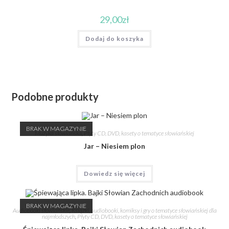
29,00
zł
Dodaj do koszyka
Podobne produkty
BRAK W MAGAZYNIE
Muzyka słowiańska
,
Płyty CD, DVD, kasety o tematyce słowiańskiej
Jar – Niesiem plon
Dowiedz się więcej
BRAK W MAGAZYNIE
Audiobooki słowiańskie
,
Książki, audiobooki, komiksy i gry o tematyce słowiańskiej dla
najmłodszych
,
Płyty CD, DVD, kasety o tematyce słowiańskiej