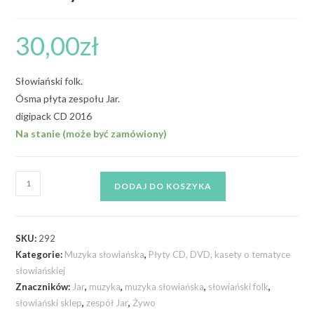
30,00
zł
Słowiański folk.
Ósma płyta zespołu Jar.
digipack CD 2016
Na stanie (może być zamówiony)
DODAJ DO KOSZYKA
SKU:
292
Kategorie:
Muzyka słowiańska
,
Płyty CD, DVD, kasety o tematyce
słowiańskiej
Znaczników:
Jar
,
muzyka
,
muzyka słowiańska
,
słowiański folk
,
słowiański sklep
,
zespół Jar
,
Żywo