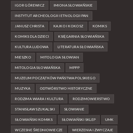
IGOR GÓREWICZ
IMIONA SŁOWIAŃSKIE
INSTYTUT ARCHEOLOGII I ETNOLOGII PAN
JANUSZ CHRISTA
KAJKO I KOKOSZ
KOMIKS
KOMIKS DLA DZIECI
KSIĘGARNIA SŁOWIAŃSKA
KULTURA LUDOWA
LITERATURA SŁOWIAŃSKA
MIESZKO
MITOLOGIA SŁOWIAN
MITOLOGIA SŁOWIAŃSKA
MPPP
MUZEUM POCZĄTKÓW PAŃSTWA POLSKIEGO
MUZYKA
ODTWÓRSTWO HISTORYCZNE
RODZIMA WIARA I KULTURA
RODZIMOWIERSTWO
STANISŁAW SZUKALSKI
SŁOWIANIE
SŁOWIAŃSKI KOMIKS
SŁOWIAŃSKI SKLEP
UMK
WCZESNE ŚREDNIOWIECZE
WIERZENIA I ZWYCZAJE