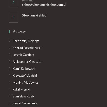
e-mail:
sklep@slowianskisklep.com.pl
Słowiański sklep
Autorzy
Bartłomiej Dejnega
Konrad Dzięcielewski
Leszek Gardeła
Aleksander Gieysztor
Kamil Kajkowski
Krzysztof Lipiński
Monika Maciewicz
Rafał Merski
Stanisław Rosik
Paweł Szczepanik