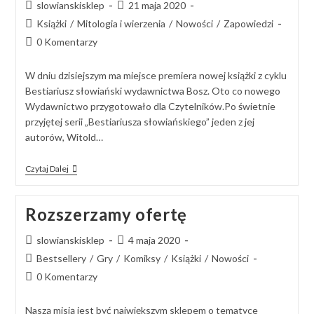
slowianskisklep
21 maja 2020
Książki
/
Mitologia i wierzenia
/
Nowości
/
Zapowiedzi
0 Komentarzy
W dniu dzisiejszym ma miejsce premiera nowej książki z cyklu
Bestiariusz słowiański wydawnictwa Bosz. Oto co nowego
Wydawnictwo przygotowało dla Czytelników.Po świetnie
przyjętej serii „Bestiariusza słowiańskiego” jeden z jej
autorów, Witold…
Czytaj Dalej
Rozszerzamy ofertę
slowianskisklep
4 maja 2020
Bestsellery
/
Gry
/
Komiksy
/
Książki
/
Nowości
0 Komentarzy
Naszą misją jest być największym sklepem o tematyce