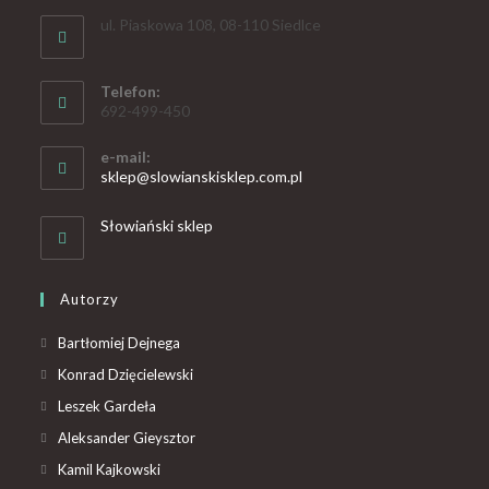
ul. Piaskowa 108, 08-110 Siedlce
Telefon:
692-499-450
e-mail:
sklep@slowianskisklep.com.pl
Słowiański sklep
Autorzy
Bartłomiej Dejnega
Konrad Dzięcielewski
Leszek Gardeła
Aleksander Gieysztor
Kamil Kajkowski