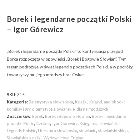
Borek i legendarne początki Polski
– Igor Górewicz
„Borek i legendarne początki Polski” to kontynuacja przygód
Borka rozpoczęta w opowieści „Borek i Bogowie Słowian”. Tym
razem podróżuje w świat legend o początkach Polski, a w podróży
towarzyszy mu jego młodszy brat Oskar.
SKU:
315
Kategorie:
Beletrystyka słowiańska
,
Książki
,
Książki, audiobooki,
komiksy i gry o tematyce słowiańskiej dla najmłodszych
Znaczników:
Borek
,
Borek i Bogowie Słowian
,
Borek i legendarne
początki Polski
,
Czcibor
,
Igor Górewicz
,
Księgarnia słowiańska
,
Legendy Polskie
,
Literatura słowiańska
,
słowianie
,
słowiański sklep
,
Słowiańskie książki
,
Wydawnictwo Triglav