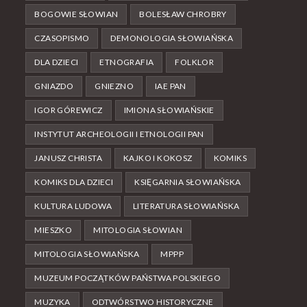
BOGOWIE SŁOWIAN
BOLESŁAW CHROBRY
CZASOPISMO
DEMONOLOGIA SŁOWIAŃSKA
DLA DZIECI
ETNOGRAFIA
FOLKLOR
GNIAZDO
GNIEZNO
IAE PAN
IGOR GÓREWICZ
IMIONA SŁOWIAŃSKIE
INSTYTUT ARCHEOLOGII I ETNOLOGII PAN
JANUSZ CHRISTA
KAJKO I KOKOSZ
KOMIKS
KOMIKS DLA DZIECI
KSIĘGARNIA SŁOWIAŃSKA
KULTURA LUDOWA
LITERATURA SŁOWIAŃSKA
MIESZKO
MITOLOGIA SŁOWIAN
MITOLOGIA SŁOWIAŃSKA
MPPP
MUZEUM POCZĄTKÓW PAŃSTWA POLSKIEGO
MUZYKA
ODTWÓRSTWO HISTORYCZNE