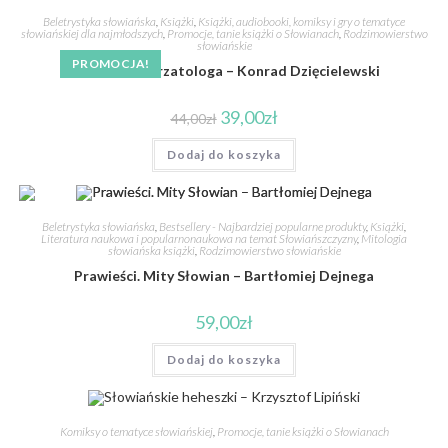
Beletrystyka słowiańska
,
Książki
,
Książki, audiobooki, komiksy i gry o tematyce
słowiańskiej dla najmłodszych
,
Promocje, tanie książki o Słowianach
,
Rodzimowierstwo
słowiańskie
PROMOCJA!
Opowieści Skrzatologa – Konrad Dzięcielewski
39,00
zł
44,00
zł
Dodaj do koszyka
Beletrystyka słowiańska
,
Bestsellery - Najbardziej popularne produkty
,
Książki
,
Literatura naukowa i popularnonaukowa na temat Słowiańszczyzny
,
Mitologia
słowiańska książki
,
Rodzimowierstwo słowiańskie
Prawieści. Mity Słowian – Bartłomiej Dejnega
59,00
zł
Dodaj do koszyka
Komiksy o tematyce słowiańskiej
,
Promocje, tanie książki o Słowianach