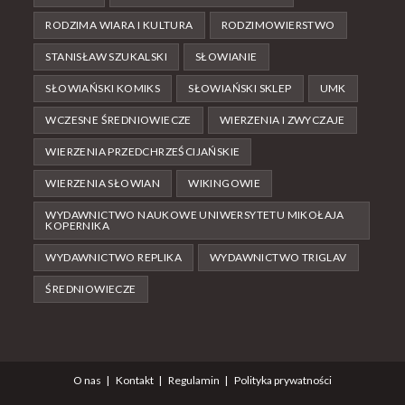
RODZIMA WIARA I KULTURA
RODZIMOWIERSTWO
STANISŁAW SZUKALSKI
SŁOWIANIE
SŁOWIAŃSKI KOMIKS
SŁOWIAŃSKI SKLEP
UMK
WCZESNE ŚREDNIOWIECZE
WIERZENIA I ZWYCZAJE
WIERZENIA PRZEDCHRZEŚCIJAŃSKIE
WIERZENIA SŁOWIAN
WIKINGOWIE
WYDAWNICTWO NAUKOWE UNIWERSYTETU MIKOŁAJA
KOPERNIKA
WYDAWNICTWO REPLIKA
WYDAWNICTWO TRIGLAV
ŚREDNIOWIECZE
O nas
Kontakt
Regulamin
Polityka prywatności