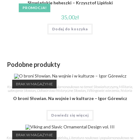
Słowiańskie heheszki – Krzysztof Lipiński
PROMOCJA!
35,00
zł
Dodaj do koszyka
Podobne produkty
BRAK W MAGAZYNIE
Książki
,
Literatura naukowa i popularnonaukowa na temat Słowiańszczyzny
,
Militaria,
uzbrojenie Słowian
,
Odtwórstwo historyczne Słowian
,
Wikingowie: wierzenia, historia
O broni Słowian. Na wojnie i w kulturze – Igor Górewicz
Dowiedz się więcej
BRAK W MAGAZYNIE
Książki
,
Książki o słowianach po angielsku
,
Literatura naukowa i popularnonaukowa na