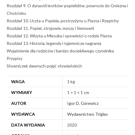
Rozdział 9. O dynastii lestków-popielidów, powrocie do Gniezna i
Chościsku
Rozdział 10. Uczta u Popiela, postrzyżyny u Piasta i Rzepichy
Rozdział 11. Popiel, stryjowie, myszy i Siemowit
Rozdział 12. Wizyta u Mieszka i opowieści o rodzie Piasta
Rozdział 13. Historia, legendy i tajemnicze nagrania
Wyjaśnienie dla rodziców i bardzo dociekliwego czytelnika
Przypisy
Słowniczek dawnych pojęć słowiańskich
WAGA
1 kg
WYMIARY
1 × 1 × 1 cm
AUTOR
Igor D. Górewicz
WYDAWCA
Wydawnictwo Triglav
DATA WYDANIA
2020