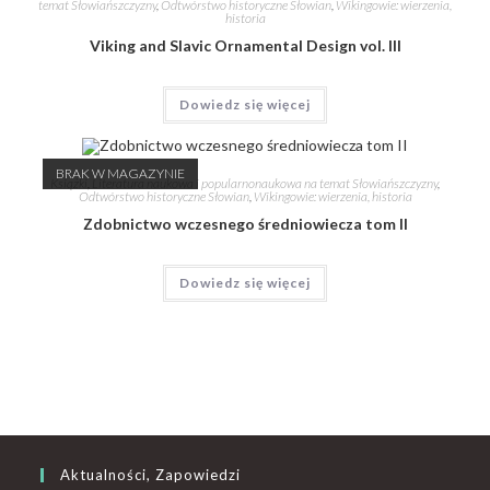
temat Słowiańszczyzny
,
Odtwórstwo historyczne Słowian
,
Wikingowie: wierzenia,
historia
Viking and Slavic Ornamental Design vol. III
Dowiedz się więcej
BRAK W MAGAZYNIE
Książki
,
Literatura naukowa i popularnonaukowa na temat Słowiańszczyzny
,
Odtwórstwo historyczne Słowian
,
Wikingowie: wierzenia, historia
Zdobnictwo wczesnego średniowiecza tom II
Dowiedz się więcej
Aktualności, Zapowiedzi