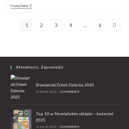
Czytaj Dalej
1
2
3
4
…
6
Aktualności, Zapowiedzi
Słowiański Dzień Dziecka 2025
29 MAJA 2025
/
0 COMMENTS
Top 10 w Słowiańskim sklepie – kwiecień
2025
11 MAJA 2025
/
0 COMMENTS