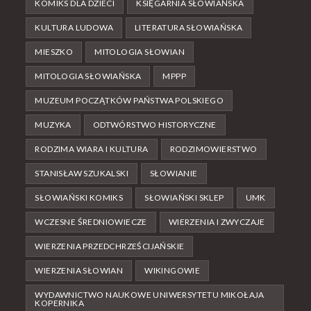
KOMIKS DLA DZIECI
KSIĘGARNIA SŁOWIAŃSKA
KULTURA LUDOWA
LITERATURA SŁOWIAŃSKA
MIESZKO
MITOLOGIA SŁOWIAN
MITOLOGIA SŁOWIAŃSKA
MPPP
MUZEUM POCZĄTKÓW PAŃSTWA POLSKIEGO
MUZYKA
ODTWÓRSTWO HISTORYCZNE
RODZIMA WIARA I KULTURA
RODZIMOWIERSTWO
STANISŁAW SZUKALSKI
SŁOWIANIE
SŁOWIAŃSKI KOMIKS
SŁOWIAŃSKI SKLEP
UMK
WCZESNE ŚREDNIOWIECZE
WIERZENIA I ZWYCZAJE
WIERZENIA PRZEDCHRZEŚCIJAŃSKIE
WIERZENIA SŁOWIAN
WIKINGOWIE
WYDAWNICTWO NAUKOWE UNIWERSYTETU MIKOŁAJA
KOPERNIKA