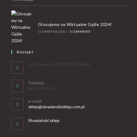
Głosujemy na Wirtualne Gęśle 2024!
11 KWIETNIA 2025
/
0 COMMENTS
Kontakt
ul. Piaskowa 108, 08-110 Siedlce
Telefon:
692-499-450
e-mail:
sklep@slowianskisklep.com.pl
Słowiański sklep