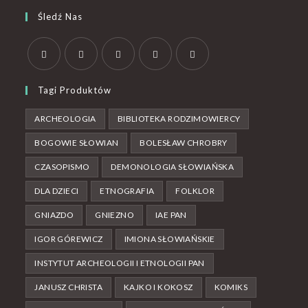
Śledź Nas
Tagi Produktów
ARCHEOLOGIA
BIBLIOTEKA RODZIMOWIERCY
BOGOWIE SŁOWIAN
BOLESŁAW CHROBRY
CZASOPISMO
DEMONOLOGIA SŁOWIAŃSKA
DLA DZIECI
ETNOGRAFIA
FOLKLOR
GNIAZDO
GNIEZNO
IAE PAN
IGOR GÓREWICZ
IMIONA SŁOWIAŃSKIE
INSTYTUT ARCHEOLOGII I ETNOLOGII PAN
JANUSZ CHRISTA
KAJKO I KOKOSZ
KOMIKS