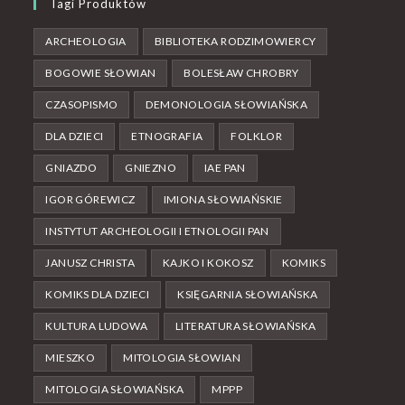
Tagi Produktów
ARCHEOLOGIA
BIBLIOTEKA RODZIMOWIERCY
BOGOWIE SŁOWIAN
BOLESŁAW CHROBRY
CZASOPISMO
DEMONOLOGIA SŁOWIAŃSKA
DLA DZIECI
ETNOGRAFIA
FOLKLOR
GNIAZDO
GNIEZNO
IAE PAN
IGOR GÓREWICZ
IMIONA SŁOWIAŃSKIE
INSTYTUT ARCHEOLOGII I ETNOLOGII PAN
JANUSZ CHRISTA
KAJKO I KOKOSZ
KOMIKS
KOMIKS DLA DZIECI
KSIĘGARNIA SŁOWIAŃSKA
KULTURA LUDOWA
LITERATURA SŁOWIAŃSKA
MIESZKO
MITOLOGIA SŁOWIAN
MITOLOGIA SŁOWIAŃSKA
MPPP