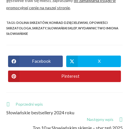
gęstwinie traw się mieści, zapraszamy
do zamawiania książki w
promocyjnej cenie na naszej stronie
.
TAGS
:
DOLINA SKRZATÓW
,
KONRAD DZIĘCIELEWSKI
,
OPOWIEŚCI
SKRZATOLOGA
,
SKRZATY
,
SŁOWIAŃSKI SKLEP
,
WYDAWNICTWO IMIONA
SŁOWIAŃSKIE
Facebook
X
Pinterest
Poprzedni wpis
Słowiańskie bestsellery 2024 roku
Następny wpis
Top 10 w Słowiańskim sklepie – styczeń 2025