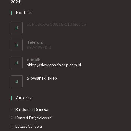
Kontakt
ul. Piaskowa 108, 08-110 Siedlce
Telefon:
692-499-450
e-mail:
sklep@slowianskisklep.com.pl
Słowiański sklep
Autorzy
Bartłomiej Dejnega
Konrad Dzięcielewski
Leszek Gardeła