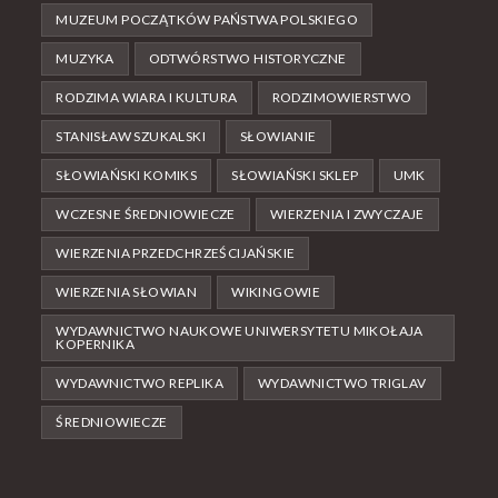
MUZEUM POCZĄTKÓW PAŃSTWA POLSKIEGO
MUZYKA
ODTWÓRSTWO HISTORYCZNE
RODZIMA WIARA I KULTURA
RODZIMOWIERSTWO
STANISŁAW SZUKALSKI
SŁOWIANIE
SŁOWIAŃSKI KOMIKS
SŁOWIAŃSKI SKLEP
UMK
WCZESNE ŚREDNIOWIECZE
WIERZENIA I ZWYCZAJE
WIERZENIA PRZEDCHRZEŚCIJAŃSKIE
WIERZENIA SŁOWIAN
WIKINGOWIE
WYDAWNICTWO NAUKOWE UNIWERSYTETU MIKOŁAJA
KOPERNIKA
WYDAWNICTWO REPLIKA
WYDAWNICTWO TRIGLAV
ŚREDNIOWIECZE