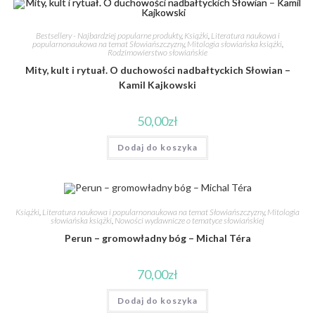
Bestsellery - Najbardziej popularne produkty
,
Książki
,
Literatura naukowa i
popularnonaukowa na temat Słowiańszczyzny
,
Mitologia słowiańska książki
,
Rodzimowierstwo słowiańskie
Mity, kult i rytuał. O duchowości nadbałtyckich Słowian –
Kamil Kajkowski
50,00
zł
Dodaj do koszyka
Książki
,
Literatura naukowa i popularnonaukowa na temat Słowiańszczyzny
,
Mitologia
słowiańska książki
,
Nowości wydawnicze o tematyce słowiańskiej
Perun – gromowładny bóg – Michal Téra
70,00
zł
Dodaj do koszyka