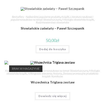
Bestsellery - Najbardziej popularne produkty
,
Książki
,
Literatura naukowa i
popularnonaukowa na temat Słowiańszczyzny
,
Mitologia słowiańska książki
,
Rodzimowierstwo słowiańskie
Słowiańskie zaświaty – Paweł Szczepanik
50,00
zł
Dodaj do koszyka
BRAK W MAGAZYNIE
Książki
,
Literatura naukowa i popularnonaukowa na temat Słowiańszczyzny
,
Mitologia
słowiańska książki
,
Wikingowie: wierzenia, historia
,
Zestawy promocyjne produktów:
książek i komiksów
Wszechnica Triglava zestaw
Dowiedz się więcej