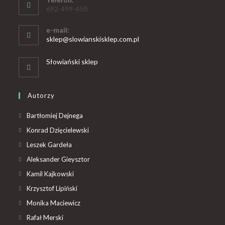
692-499-450
e-mail:
sklep@slowianskisklep.com.pl
Słowiański sklep
Autorzy
Bartłomiej Dejnega
Konrad Dzięcielewski
Leszek Gardeła
Aleksander Gieysztor
Kamil Kajkowski
Krzysztof Lipiński
Monika Maciewicz
Rafał Merski