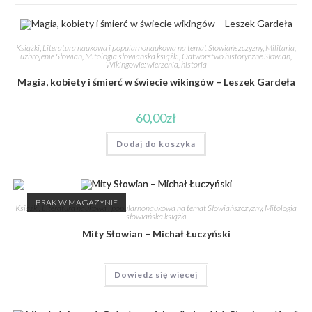
Książki
,
Literatura naukowa i popularnonaukowa na temat Słowiańszczyzny
,
Militaria,
uzbrojenie Słowian
,
Mitologia słowiańska książki
,
Odtwórstwo historyczne Słowian
,
Wikingowie: wierzenia, historia
Magia, kobiety i śmierć w świecie wikingów – Leszek Gardeła
60,00
zł
Dodaj do koszyka
BRAK W MAGAZYNIE
Książki
,
Literatura naukowa i popularnonaukowa na temat Słowiańszczyzny
,
Mitologia
słowiańska książki
Mity Słowian – Michał Łuczyński
Dowiedz się więcej