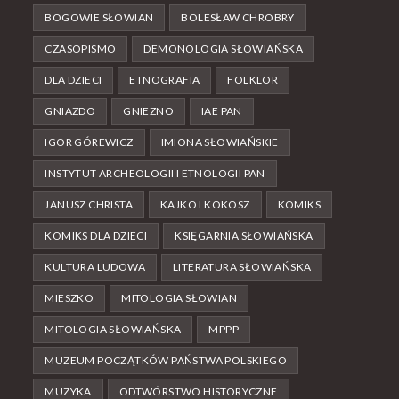
BOGOWIE SŁOWIAN
BOLESŁAW CHROBRY
CZASOPISMO
DEMONOLOGIA SŁOWIAŃSKA
DLA DZIECI
ETNOGRAFIA
FOLKLOR
GNIAZDO
GNIEZNO
IAE PAN
IGOR GÓREWICZ
IMIONA SŁOWIAŃSKIE
INSTYTUT ARCHEOLOGII I ETNOLOGII PAN
JANUSZ CHRISTA
KAJKO I KOKOSZ
KOMIKS
KOMIKS DLA DZIECI
KSIĘGARNIA SŁOWIAŃSKA
KULTURA LUDOWA
LITERATURA SŁOWIAŃSKA
MIESZKO
MITOLOGIA SŁOWIAN
MITOLOGIA SŁOWIAŃSKA
MPPP
MUZEUM POCZĄTKÓW PAŃSTWA POLSKIEGO
MUZYKA
ODTWÓRSTWO HISTORYCZNE