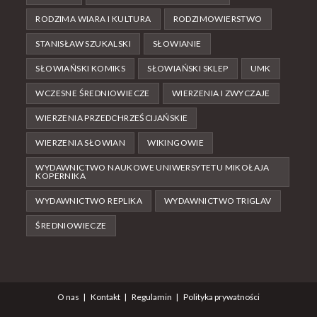
RODZIMA WIARA I KULTURA
RODZIMOWIERSTWO
STANISŁAW SZUKALSKI
SŁOWIANIE
SŁOWIAŃSKI KOMIKS
SŁOWIAŃSKI SKLEP
UMK
WCZESNE ŚREDNIOWIECZE
WIERZENIA I ZWYCZAJE
WIERZENIA PRZEDCHRZEŚCIJAŃSKIE
WIERZENIA SŁOWIAN
WIKINGOWIE
WYDAWNICTWO NAUKOWE UNIWERSYTETU MIKOŁAJA
KOPERNIKA
WYDAWNICTWO REPLIKA
WYDAWNICTWO TRIGLAV
ŚREDNIOWIECZE
O nas
Kontakt
Regulamin
Polityka prywatności