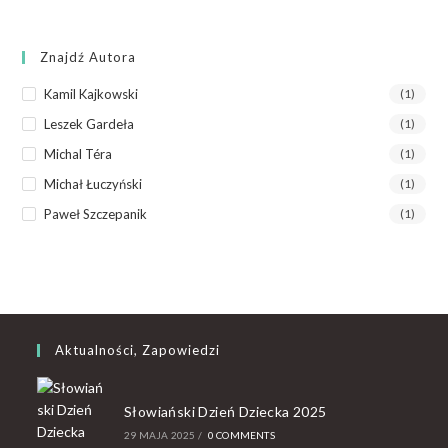
Znajdź Autora
Kamil Kajkowski
(1)
Leszek Gardeła
(1)
Michal Téra
(1)
Michał Łuczyński
(1)
Paweł Szczepanik
(1)
Aktualności, Zapowiedzi
Słowiański Dzień Dziecka 2025
29 MAJA 2025
/
0 COMMENTS