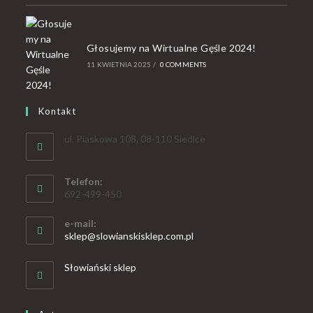
Głosujemy na Wirtualne Gęśle 2024!
11 KWIETNIA 2025
/
0 COMMENTS
Kontakt
ul. Piaskowa 108, 08-110 Siedlce
Telefon:
692-499-450
e-mail:
sklep@slowianskisklep.com.pl
Słowiański sklep