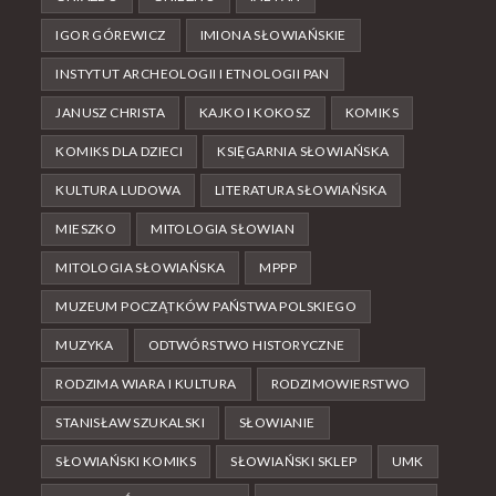
IGOR GÓREWICZ
IMIONA SŁOWIAŃSKIE
INSTYTUT ARCHEOLOGII I ETNOLOGII PAN
JANUSZ CHRISTA
KAJKO I KOKOSZ
KOMIKS
KOMIKS DLA DZIECI
KSIĘGARNIA SŁOWIAŃSKA
KULTURA LUDOWA
LITERATURA SŁOWIAŃSKA
MIESZKO
MITOLOGIA SŁOWIAN
MITOLOGIA SŁOWIAŃSKA
MPPP
MUZEUM POCZĄTKÓW PAŃSTWA POLSKIEGO
MUZYKA
ODTWÓRSTWO HISTORYCZNE
RODZIMA WIARA I KULTURA
RODZIMOWIERSTWO
STANISŁAW SZUKALSKI
SŁOWIANIE
SŁOWIAŃSKI KOMIKS
SŁOWIAŃSKI SKLEP
UMK