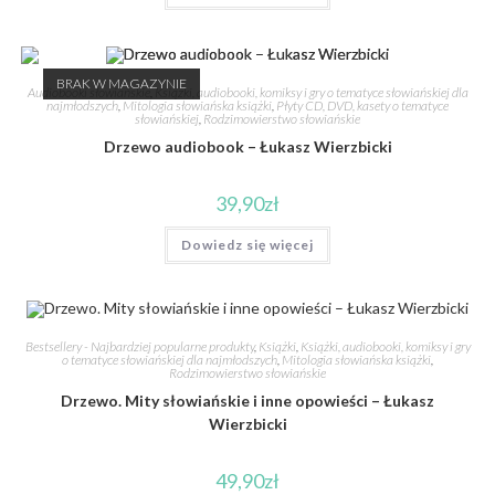
BRAK W MAGAZYNIE
Audiobooki słowiańskie
,
Książki, audiobooki, komiksy i gry o tematyce słowiańskiej dla
najmłodszych
,
Mitologia słowiańska książki
,
Płyty CD, DVD, kasety o tematyce
słowiańskiej
,
Rodzimowierstwo słowiańskie
Drzewo audiobook – Łukasz Wierzbicki
39,90
zł
Dowiedz się więcej
Bestsellery - Najbardziej popularne produkty
,
Książki
,
Książki, audiobooki, komiksy i gry
o tematyce słowiańskiej dla najmłodszych
,
Mitologia słowiańska książki
,
Rodzimowierstwo słowiańskie
Drzewo. Mity słowiańskie i inne opowieści – Łukasz
Wierzbicki
49,90
zł