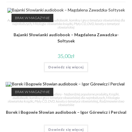
BRAK W MAGAZYNIE
Audiobooki słowiańskie
,
Książki, audiobooki, komiksy i gry o tematyce słowiańskiej dla
najmłodszych
,
Mitologia słowiańska książki
,
Płyty CD, DVD, kasety o tematyce
słowiańskiej
Bajanki Słowianki audiobook – Magdalena Zawadzka-
Sołtysek
35,00
zł
Dowiedz się więcej
BRAK W MAGAZYNIE
Audiobooki słowiańskie
,
Bestsellery - Najbardziej popularne produkty
,
Książki,
audiobooki, komiksy i gry o tematyce słowiańskiej dla najmłodszych
,
Mitologia
słowiańska książki
,
Płyty CD, DVD, kasety o tematyce słowiańskiej
,
Rodzimowierstwo
słowiańskie
Borek i Bogowie Słowian audiobook – Igor Górewicz i Percival
Dowiedz się więcej