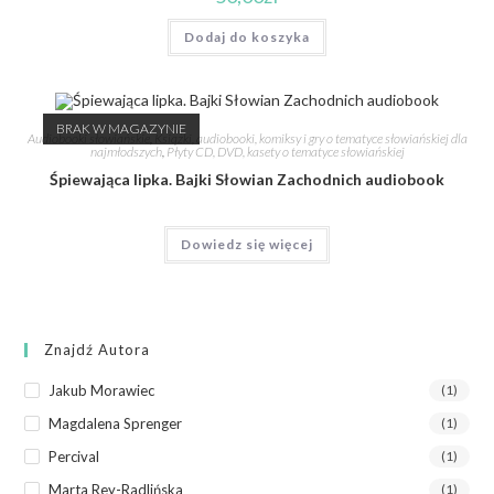
Dodaj do koszyka
BRAK W MAGAZYNIE
Audiobooki słowiańskie
,
Książki, audiobooki, komiksy i gry o tematyce słowiańskiej dla
najmłodszych
,
Płyty CD, DVD, kasety o tematyce słowiańskiej
Śpiewająca lipka. Bajki Słowian Zachodnich audiobook
Dowiedz się więcej
Znajdź Autora
Jakub Morawiec
(1)
Magdalena Sprenger
(1)
Percival
(1)
Marta Rey-Radlińska
(1)