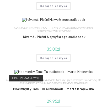
Dodaj do koszyka
Audiobooki słowiańskie
,
Płyty CD, DVD, kasety o tematyce słowiańskiej
,
Rodzimowierstwo słowiańskie
Hávamál. Pieśni Najwyższego audiobook
35,00
zł
Dodaj do koszyka
BRAK W MAGAZYNIE
Audiobooki słowiańskie
,
Książki, audiobooki, komiksy i gry o tematyce słowiańskiej dla
najmłodszych
,
Płyty CD, DVD, kasety o tematyce słowiańskiej
Noc między Tam i Tu audiobook – Marta Krajewska
29,95
zł