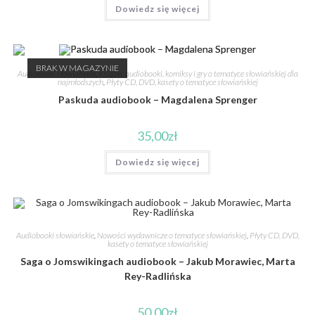
Dowiedz się więcej
BRAK W MAGAZYNIE
Audiobooki słowiańskie
,
Książki, audiobooki, komiksy i gry o tematyce słowiańskiej dla
najmłodszych
,
Płyty CD, DVD, kasety o tematyce słowiańskiej
Paskuda audiobook – Magdalena Sprenger
35,00
zł
Dowiedz się więcej
Audiobooki słowiańskie
,
Nowości wydawnicze o tematyce słowiańskiej
,
Płyty CD, DVD,
kasety o tematyce słowiańskiej
Saga o Jomswikingach audiobook – Jakub Morawiec, Marta
Rey-Radlińska
50,00
zł