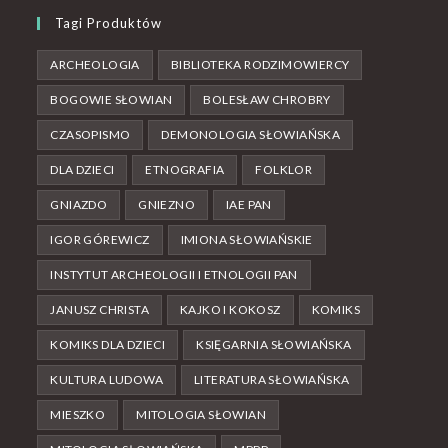
Tagi Produktów
ARCHEOLOGIA
BIBLIOTEKA RODZIMOWIERCY
BOGOWIE SŁOWIAN
BOLESŁAW CHROBRY
CZASOPISMO
DEMONOLOGIA SŁOWIAŃSKA
DLA DZIECI
ETNOGRAFIA
FOLKLOR
GNIAZDO
GNIEZNO
IAE PAN
IGOR GÓREWICZ
IMIONA SŁOWIAŃSKIE
INSTYTUT ARCHEOLOGII I ETNOLOGII PAN
JANUSZ CHRISTA
KAJKO I KOKOSZ
KOMIKS
KOMIKS DLA DZIECI
KSIĘGARNIA SŁOWIAŃSKA
KULTURA LUDOWA
LITERATURA SŁOWIAŃSKA
MIESZKO
MITOLOGIA SŁOWIAN