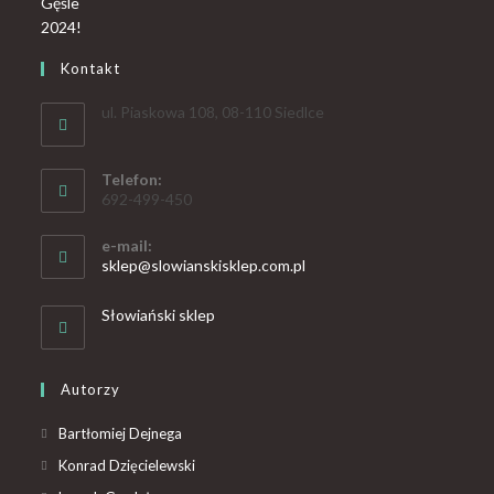
Kontakt
ul. Piaskowa 108, 08-110 Siedlce
Telefon:
692-499-450
e-mail:
sklep@slowianskisklep.com.pl
Słowiański sklep
Autorzy
Bartłomiej Dejnega
Konrad Dzięcielewski