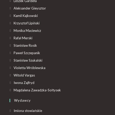
Leszek Gardeła
Aleksander Gieysztor
Kamil Kajkowski
Krzysztof Lipiński
Monika Maciewicz
Rafał Merski
Stanisław Rosik
Paweł Szczepanik
Stanisław Szukalski
Violetta Wróblewska
Witold Vargas
Iwona Zajfryd
Magdalena Zawadzka-Sołtysek
Wydawcy
Imiona słowiańskie