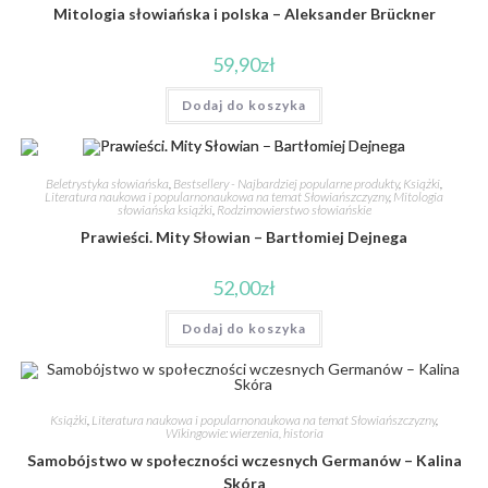
Mitologia słowiańska i polska – Aleksander Brückner
59,90
zł
Dodaj do koszyka
Beletrystyka słowiańska
,
Bestsellery - Najbardziej popularne produkty
,
Książki
,
Literatura naukowa i popularnonaukowa na temat Słowiańszczyzny
,
Mitologia
słowiańska książki
,
Rodzimowierstwo słowiańskie
Prawieści. Mity Słowian – Bartłomiej Dejnega
52,00
zł
Dodaj do koszyka
Książki
,
Literatura naukowa i popularnonaukowa na temat Słowiańszczyzny
,
Wikingowie: wierzenia, historia
Samobójstwo w społeczności wczesnych Germanów – Kalina
Skóra