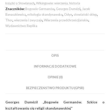
książki o Słowianach
,
Wikingowie: wierzenia, historia
Znaczników:
Bogowie Germanów
,
Georges Dumézil
,
Jacek
Banaszkiewicz
,
mitologia skandynawska
,
Odyn
,
słowiański sklep
,
Thor
,
wierzenia i zwyczaje
,
Wierzenia przedchrześcijańskie
,
Wydawnictwo Replika
OPIS
INFORMACJE DODATKOWE
OPINIE (0)
BEZPIECZEŃSTWO PRODUKTU (GPSR)
Georges Dumézil „Bogowie Germanów. Szkice o
kształtowaniu się religii skandynawskiej”