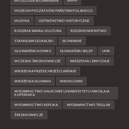
MITOLOGIA SŁOWIAŃSKA
MPPP
MUZEUM POCZĄTKÓW PAŃSTWA POLSKIEGO
MUZYKA
ODTWÓRSTWO HISTORYCZNE
RODZIMA WIARA I KULTURA
RODZIMOWIERSTWO
STANISŁAW SZUKALSKI
SŁOWIANIE
SŁOWIAŃSKI KOMIKS
SŁOWIAŃSKI SKLEP
UMK
WCZESNE ŚREDNIOWIECZE
WIERZENIA I ZWYCZAJE
WIERZENIA PRZEDCHRZEŚCIJAŃSKIE
WIERZENIA SŁOWIAN
WIKINGOWIE
WYDAWNICTWO NAUKOWE UNIWERSYTETU MIKOŁAJA
KOPERNIKA
WYDAWNICTWO REPLIKA
WYDAWNICTWO TRIGLAV
ŚREDNIOWIECZE