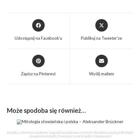
Udostępnij na Facebook'u
Publikuj na Tweeter'ze
Zapisz na Pinterest
Wyślij mailem
Może spodoba się również…
Książki
,
Literatura naukowa i popularnonaukowa na temat Słowiańszczyzny
,
Mitologia
słowiańska książki
,
Promocje, tanie książki o Słowianach