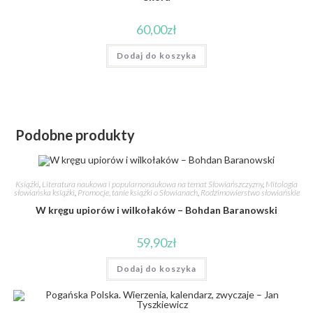
60,00
zł
Dodaj do koszyka
Podobne produkty
Książki
,
Literatura naukowa i popularnonaukowa na temat Słowiańszczyzny
,
Mitologia
słowiańska książki
,
Promocje, tanie książki o Słowianach
,
Rodzimowierstwo słowiańskie
W kręgu upiorów i wilkołaków – Bohdan Baranowski
59,90
zł
Dodaj do koszyka