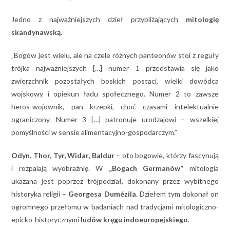
Jedno z najważniejszych dzieł przybliżających
mitologię
skandynawską
.
„Bogów jest wielu, ale na czele różnych panteonów stoi z reguły
trójka najważniejszych […] numer 1 przedstawia się jako
zwierzchnik pozostałych boskich postaci, wielki dowódca
wojskowy i opiekun ładu społecznego. Numer 2 to zawsze
heros-wojownik, pan krzepki, choć czasami intelektualnie
ograniczony. Numer 3 […] patronuje urodzajowi – wszelkiej
pomyślności w sensie alimentacyjno-gospodarczym.”
Odyn, Thor, Tyr, Widar, Baldur
– oto bogowie, którzy fascynują
i rozpalają wyobraźnię. W
„Bogach Germanów”
mitologia
ukazana jest poprzez trójpodział, dokonany przez wybitnego
historyka religii –
Georgesa Dumézila
. Dziełem tym dokonał on
ogromnego przełomu w badaniach nad tradycjami mitologiczno-
epicko-historycznymi
ludów kręgu indoeuropejskiego
.