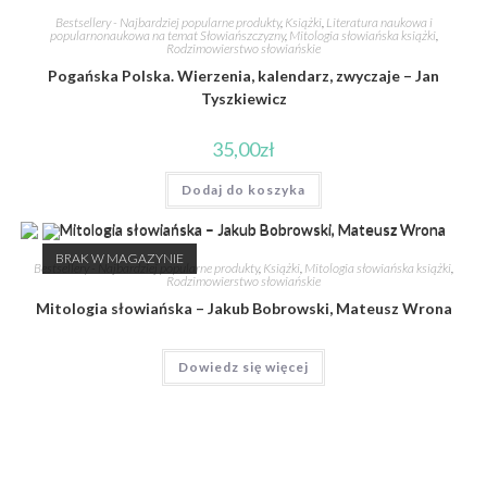
Bestsellery - Najbardziej popularne produkty
,
Książki
,
Literatura naukowa i
popularnonaukowa na temat Słowiańszczyzny
,
Mitologia słowiańska książki
,
Rodzimowierstwo słowiańskie
Pogańska Polska. Wierzenia, kalendarz, zwyczaje – Jan
Tyszkiewicz
35,00
zł
Dodaj do koszyka
BRAK W MAGAZYNIE
Bestsellery - Najbardziej popularne produkty
,
Książki
,
Mitologia słowiańska książki
,
Rodzimowierstwo słowiańskie
Mitologia słowiańska – Jakub Bobrowski, Mateusz Wrona
Dowiedz się więcej