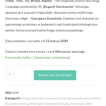
Odyn, Thor, Tyr, Widar, Baldur
– oto bogowie, którzy fascynują
i rozpalają wyobraźnię. W
„Bogach Germanów”
mitologia
ukazana jest poprzez trójpodział, dokonany przez wybitnego
historyka religii –
Georgesa Dumézila
. Dziełem tym dokonał on
ogromnego przełomu w badaniach nad tradycjami mitologiczno-
epicko-historycznymi ludów kręgu indoeuropejskiego.
Data premiery i wysyłka od
12 marca 2024
Zobacz również inne tytuły z serii
Wierzenia i zwyczaje
Pozostało tylko: 1 (może być zamówiony)
DODAJ DO KOSZYKA
SKU:
824
Kategorii:
Książki
,
Literatura naukowa i popularnonaukowa na temat
Słowiańszczyzny
,
Mitologia słowiańska książki
,
Promocje, tanie