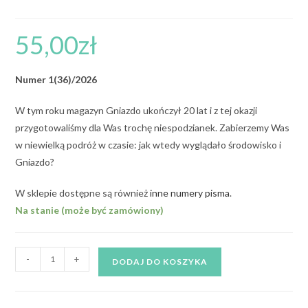
55,00
zł
Numer 1(36)/2026
W tym roku magazyn Gniazdo ukończył 20 lat i z tej okazji
przygotowaliśmy dla Was trochę niespodzianek. Zabierzemy Was
w niewielką podróż w czasie: jak wtedy wyglądało środowisko i
Gniazdo?
W sklepie dostępne są również
inne numery pisma
.
Na stanie (może być zamówiony)
-
+
DODAJ DO KOSZYKA