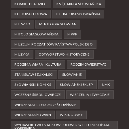
KOMIKS DLA DZIECI
KSIĘGARNIA SŁOWIAŃSKA
KULTURA LUDOWA
LITERATURA SŁOWIAŃSKA
MIESZKO
MITOLOGIA SŁOWIAN
MITOLOGIA SŁOWIAŃSKA
MPPP
MUZEUM POCZĄTKÓW PAŃSTWA POLSKIEGO
MUZYKA
ODTWÓRSTWO HISTORYCZNE
RODZIMA WIARA I KULTURA
RODZIMOWIERSTWO
STANISŁAW SZUKALSKI
SŁOWIANIE
SŁOWIAŃSKI KOMIKS
SŁOWIAŃSKI SKLEP
UMK
WCZESNE ŚREDNIOWIECZE
WIERZENIA I ZWYCZAJE
WIERZENIA PRZEDCHRZEŚCIJAŃSKIE
WIERZENIA SŁOWIAN
WIKINGOWIE
WYDAWNICTWO NAUKOWE UNIWERSYTETU MIKOŁAJA
KOPERNIKA