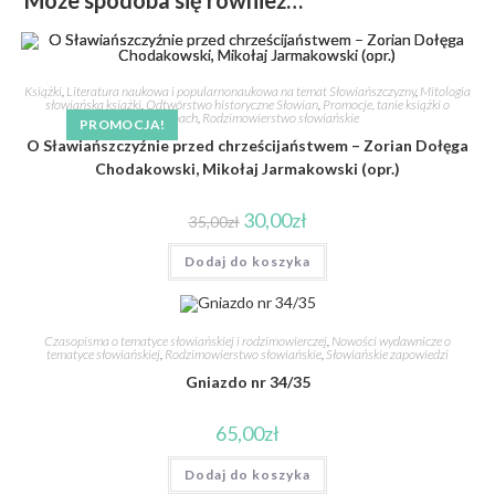
Książki
,
Literatura naukowa i popularnonaukowa na temat Słowiańszczyzny
,
Mitologia
słowiańska książki
,
Odtwórstwo historyczne Słowian
,
Promocje, tanie książki o
Słowianach
,
Rodzimowierstwo słowiańskie
PROMOCJA!
O Sławiańszczyźnie przed chrześcijaństwem – Zorian Dołęga
Chodakowski, Mikołaj Jarmakowski (opr.)
30,00
zł
35,00
zł
Dodaj do koszyka
Czasopisma o tematyce słowiańskiej i rodzimowierczej
,
Nowości wydawnicze o
tematyce słowiańskiej
,
Rodzimowierstwo słowiańskie
,
Słowiańskie zapowiedzi
Gniazdo nr 34/35
65,00
zł
Dodaj do koszyka