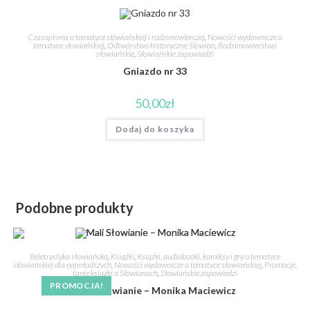
Czasopisma o tematyce słowiańskiej i rodzimowierczej
,
Nowości wydawnicze o
tematyce słowiańskiej
,
Odtwórstwo historyczne Słowian
,
Rodzimowierstwo
słowiańskie
,
Słowiańskie zapowiedzi
Gniazdo nr 33
50,00
zł
Dodaj do koszyka
Podobne produkty
Beletrystyka słowiańska
,
Książki
,
Książki, audiobooki, komiksy i gry o tematyce
słowiańskiej dla najmłodszych
,
Nowości wydawnicze o tematyce słowiańskiej
,
Promocje,
tanie książki o Słowianach
,
Słowiańskie zapowiedzi
PROMOCJA!
Mali Słowianie – Monika Maciewicz