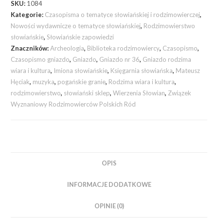
SKU:
1084
Kategorie:
Czasopisma o tematyce słowiańskiej i rodzimowierczej
,
Nowości wydawnicze o tematyce słowiańskiej
,
Rodzimowierstwo
słowiańskie
,
Słowiańskie zapowiedzi
Znaczników:
Archeologia
,
Biblioteka rodzimowiercy
,
Czasopismo
,
Czasopismo gniazdo
,
Gniazdo
,
Gniazdo nr 36
,
Gniazdo rodzima
wiara i kultura
,
Imiona słowiańskie
,
Księgarnia słowiańska
,
Mateusz
Hęciak
,
muzyka
,
pogańskie granie
,
Rodzima wiara i kultura
,
rodzimowierstwo
,
słowiański sklep
,
Wierzenia Słowian
,
Związek
Wyznaniowy Rodzimowierców Polskich Ród
OPIS
INFORMACJE DODATKOWE
OPINIE (0)