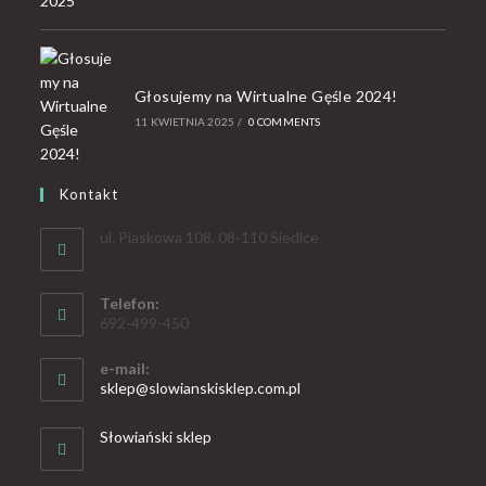
Głosujemy na Wirtualne Gęśle 2024!
11 KWIETNIA 2025
/
0 COMMENTS
Kontakt
ul. Piaskowa 108, 08-110 Siedlce
Telefon:
692-499-450
e-mail:
sklep@slowianskisklep.com.pl
Słowiański sklep