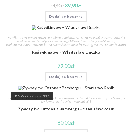
39,90
zł
44,99
zł
Dodaj do koszyka
Książki
,
Literatura naukowa i popularnonaukowa na temat Słowiańszczyzny
,
Nowości
wydawnicze o tematyce słowiańskiej
,
Odtwórstwo historyczne Słowian
,
Rodzimowierstwo słowiańskie
,
Słowiańskie zapowiedzi
,
Wikingowie: wierzenia, historia
Ruś wikingów – Władysław Duczko
79,00
zł
Dodaj do koszyka
BRAK W MAGAZYNIE
Książki
,
Literatura naukowa i popularnonaukowa na temat Słowiańszczyzny
,
Nowości
wydawnicze o tematyce słowiańskiej
Żywoty św. Ottona z Bambergu – Stanisław Rosik
60,00
zł