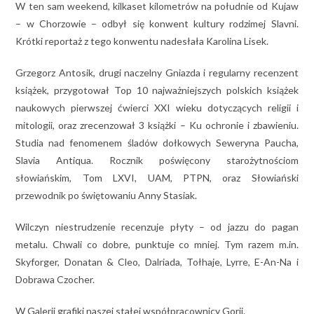
W ten sam weekend, kilkaset kilometrów na południe od Kujaw
– w Chorzowie – odbył się konwent kultury rodzimej Slavni.
Krótki reportaż z tego konwentu nadesłała Karolina Lisek.
Grzegorz Antosik, drugi naczelny Gniazda i regularny recenzent
książek, przygotował Top 10 najważniejszych polskich książek
naukowych pierwszej ćwierci XXI wieku dotyczących religii i
mitologii, oraz zrecenzował 3 książki – Ku ochronie i zbawieniu.
Studia nad fenomenem śladów dołkowych Seweryna Paucha,
Slavia Antiqua. Rocznik poświęcony starożytnościom
słowiańskim, Tom LXVI, UAM, PTPN, oraz Słowiański
przewodnik po świętowaniu Anny Stasiak.
Wilczyn niestrudzenie recenzuje płyty – od jazzu do pagan
metalu. Chwali co dobre, punktuje co mniej. Tym razem m.in.
Skyforger, Donatan & Cleo, Dalriada, Tołhaje, Lyrre, E-An-Na i
Dobrawa Czocher.
W Galerii grafiki naszej stałej współpracownicy Gorii.