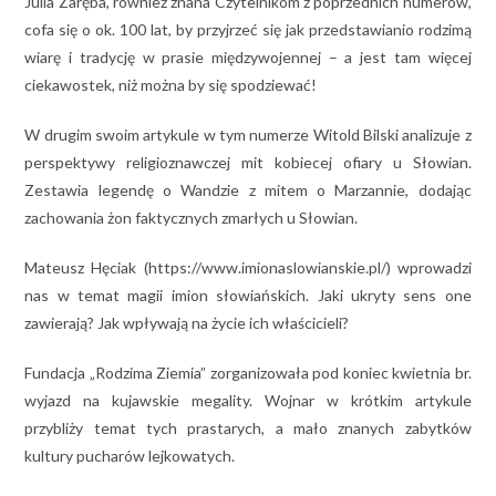
Julia Zaręba, również znana Czytelnikom z poprzednich numerów,
cofa się o ok. 100 lat, by przyjrzeć się jak przedstawianio rodzimą
wiarę i tradycję w prasie międzywojennej – a jest tam więcej
ciekawostek, niż można by się spodziewać!
W drugim swoim artykule w tym numerze Witold Bilski analizuje z
perspektywy religioznawczej mit kobiecej ofiary u Słowian.
Zestawia legendę o Wandzie z mitem o Marzannie, dodając
zachowania żon faktycznych zmarłych u Słowian.
Mateusz Hęciak (https://www.imionaslowianskie.pl/) wprowadzi
nas w temat magii imion słowiańskich. Jaki ukryty sens one
zawierają? Jak wpływają na życie ich właścicieli?
Fundacja „Rodzima Ziemia” zorganizowała pod koniec kwietnia br.
wyjazd na kujawskie megality. Wojnar w krótkim artykule
przybliży temat tych prastarych, a mało znanych zabytków
kultury pucharów lejkowatych.