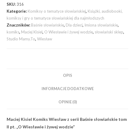
SKU:
316
Kategorie:
Komiksy o tematyce słowiańskiej
,
Książki, audiobooki,
komiksy i gry o tematyce słowiańskiej dla najmłodszych
Znaczników:
Baśnie słowiańskie
,
Dla dzieci
,
Imiona słowiańskie
,
komiks
,
Maciej Kisiel
,
O Wiesławie i żywej wodzie
,
słowiański sklep
,
Studio Mamy.To
,
Wiesław
OPIS
INFORMACJE DODATKOWE
OPINIE (0)
Maciej Kisiel Komiks Wiesław z serii Baśnie słowiańskie tom
II pt. „O Wiesławie i żywej wodzie”