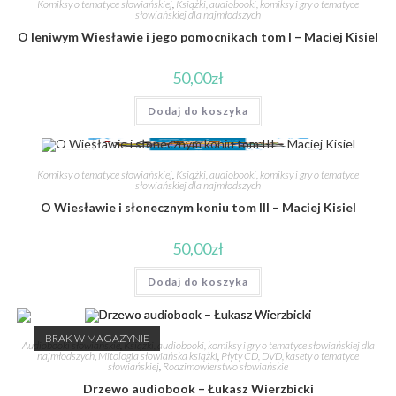
Komiksy o tematyce słowiańskiej
,
Książki, audiobooki, komiksy i gry o tematyce
słowiańskiej dla najmłodszych
O leniwym Wiesławie i jego pomocnikach tom I – Maciej Kisiel
50,00
zł
Dodaj do koszyka
Komiksy o tematyce słowiańskiej
,
Książki, audiobooki, komiksy i gry o tematyce
słowiańskiej dla najmłodszych
O Wiesławie i słonecznym koniu tom III – Maciej Kisiel
50,00
zł
Dodaj do koszyka
BRAK W MAGAZYNIE
Audiobooki słowiańskie
,
Książki, audiobooki, komiksy i gry o tematyce słowiańskiej dla
najmłodszych
,
Mitologia słowiańska książki
,
Płyty CD, DVD, kasety o tematyce
słowiańskiej
,
Rodzimowierstwo słowiańskie
Drzewo audiobook – Łukasz Wierzbicki