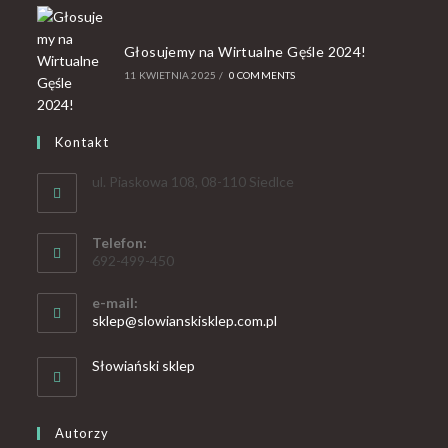
Głosujemy na Wirtualne Gęśle 2024!
11 KWIETNIA 2025
/
0 COMMENTS
Kontakt
ul. Piaskowa 108, 08-110 Siedlce
Telefon:
692-499-450
e-mail:
sklep@slowianskisklep.com.pl
Słowiański sklep
Autorzy