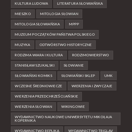
KULTURA LUDOWA
LITERATURA SŁOWIAŃSKA
MIESZKO
MITOLOGIA SŁOWIAN
MITOLOGIA SŁOWIAŃSKA
MPPP
MUZEUM POCZĄTKÓW PAŃSTWA POLSKIEGO
MUZYKA
ODTWÓRSTWO HISTORYCZNE
RODZIMA WIARA I KULTURA
RODZIMOWIERSTWO
STANISŁAW SZUKALSKI
SŁOWIANIE
SŁOWIAŃSKI KOMIKS
SŁOWIAŃSKI SKLEP
UMK
WCZESNE ŚREDNIOWIECZE
WIERZENIA I ZWYCZAJE
WIERZENIA PRZEDCHRZEŚCIJAŃSKIE
WIERZENIA SŁOWIAN
WIKINGOWIE
WYDAWNICTWO NAUKOWE UNIWERSYTETU MIKOŁAJA
KOPERNIKA
WYDAWNICTWO REPLIKA
WYDAWNICTWO TRIGLAV