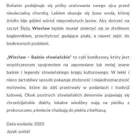
Bohater podejmuje się próby uratowania swego ojca przed
nieuleczalną chorobą. Lekiem okazuje się żywa woda, której
źródło bije gdzieś wśród nieprzebytych lasów. Aby dotrzeć na
szczyt Ślęży,
Wiesław
będzie musiał zmierzyć się ze złośliwym
bagiennikiem, przechytrzyć gadające ptaki, a nawet zejść do
bezkresnych podziemi.
„Wiesław – Baśnie słowiańskie”
to cykl komiksowy, który jest
współczesnym spojrzeniem na zapomniane lub mniej znane
baśnie i legendy słowiańskiego kręgu kulturowego. W lekki i
nieco żartobliwy sposób pokazuje złożoność i niejednoznaczność
motywów, które do dziś przetrwały w podaniach i tradycji
ludowej. Obok psotnych słowiańskich demonów pojawiają się
chrześcijańskie diabły, lokalne wiedźmy mają na pieńku z
proboszczem, a kmiecie chadzają do piekła z kiełbasą.
Data wydania: 2020
Język: polski