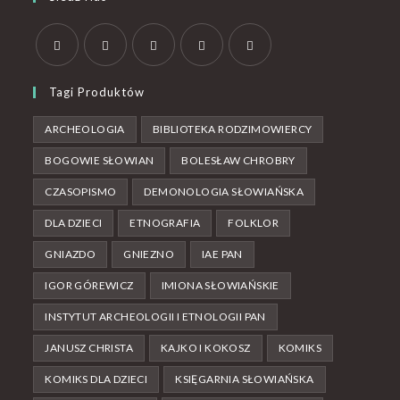
Tagi Produktów
ARCHEOLOGIA
BIBLIOTEKA RODZIMOWIERCY
BOGOWIE SŁOWIAN
BOLESŁAW CHROBRY
CZASOPISMO
DEMONOLOGIA SŁOWIAŃSKA
DLA DZIECI
ETNOGRAFIA
FOLKLOR
GNIAZDO
GNIEZNO
IAE PAN
IGOR GÓREWICZ
IMIONA SŁOWIAŃSKIE
INSTYTUT ARCHEOLOGII I ETNOLOGII PAN
JANUSZ CHRISTA
KAJKO I KOKOSZ
KOMIKS
KOMIKS DLA DZIECI
KSIĘGARNIA SŁOWIAŃSKA