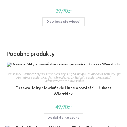
39,90
zł
Dowiedz się więcej
Podobne produkty
Bestsellery - Najbardziej popularne produkty
,
Książki
,
Książki, audiobooki, komiksy i gry
o tematyce słowiańskiej dla najmłodszych
,
Mitologia słowiańska książki
,
Rodzimowierstwo słowiańskie
Drzewo. Mity słowiańskie i inne opowieści – Łukasz
Wierzbicki
49,90
zł
Dodaj do koszyka