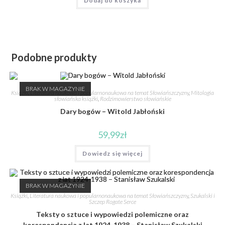
Dodaj do koszyka
Podobne produkty
BRAK W MAGAZYNIE
Książki
,
Literatura naukowa i popularnonaukowa na temat Słowiańszczyzny
,
Mitologia
słowiańska książki
,
Rodzimowierstwo słowiańskie
Dary bogów – Witold Jabłoński
59,99
zł
Dowiedz się więcej
BRAK W MAGAZYNIE
Książki
,
Literatura naukowa i popularnonaukowa na temat Słowiańszczyzny
,
Szukalski i
Szczep Rogate Serce
Teksty o sztuce i wypowiedzi polemiczne oraz
korespondencja z lat 1924-1938 – Stanisław Szukalski