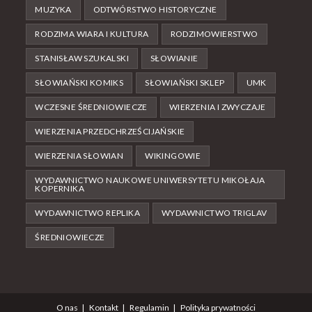
MUZYKA
ODTWÓRSTWO HISTORYCZNE
RODZIMA WIARA I KULTURA
RODZIMOWIERSTWO
STANISŁAW SZUKALSKI
SŁOWIANIE
SŁOWIAŃSKI KOMIKS
SŁOWIAŃSKI SKLEP
UMK
WCZESNE ŚREDNIOWIECZE
WIERZENIA I ZWYCZAJE
WIERZENIA PRZEDCHRZEŚCIJAŃSKIE
WIERZENIA SŁOWIAN
WIKINGOWIE
WYDAWNICTWO NAUKOWE UNIWERSYTETU MIKOŁAJA
KOPERNIKA
WYDAWNICTWO REPLIKA
WYDAWNICTWO TRIGLAV
ŚREDNIOWIECZE
O nas
Kontakt
Regulamin
Polityka prywatności