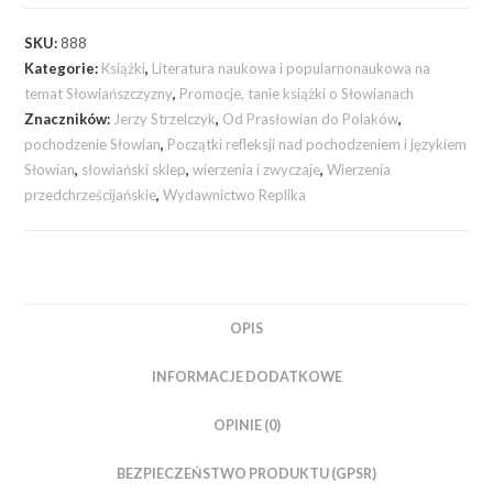
SKU:
888
Kategorie:
Książki
,
Literatura naukowa i popularnonaukowa na
temat Słowiańszczyzny
,
Promocje, tanie książki o Słowianach
Znaczników:
Jerzy Strzelczyk
,
Od Prasłowian do Polaków
,
pochodzenie Słowian
,
Początki refleksji nad pochodzeniem i językiem
Słowian
,
słowiański sklep
,
wierzenia i zwyczaje
,
Wierzenia
przedchrześcijańskie
,
Wydawnictwo Replika
OPIS
INFORMACJE DODATKOWE
OPINIE (0)
BEZPIECZEŃSTWO PRODUKTU (GPSR)