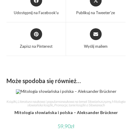
Udostępnij na Facebook'u
Publikuj na Tweeter'ze
Zapisz na Pinterest
Wyślij mailem
Może spodoba się również…
Książki
,
Literatura naukowa i popularnonaukowa na temat Słowiańszczyzny
,
Mitologia
słowiańska książki
,
Promocje, tanie książki o Słowianach
Mitologia słowiańska i polska – Aleksander Brückner
59,90
zł