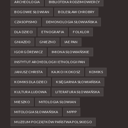
ARCHEOLOGIA
BIBLIOTEKA RODZIMOWIERCY
BOGOWIE SŁOWIAN
BOLESŁAW CHROBRY
CZASOPISMO
DEMONOLOGIA SŁOWIAŃSKA
DLA DZIECI
ETNOGRAFIA
FOLKLOR
GNIAZDO
GNIEZNO
IAE PAN
IGOR GÓREWICZ
IMIONA SŁOWIAŃSKIE
INSTYTUT ARCHEOLOGII I ETNOLOGII PAN
JANUSZ CHRISTA
KAJKO I KOKOSZ
KOMIKS
KOMIKS DLA DZIECI
KSIĘGARNIA SŁOWIAŃSKA
KULTURA LUDOWA
LITERATURA SŁOWIAŃSKA
MIESZKO
MITOLOGIA SŁOWIAN
MITOLOGIA SŁOWIAŃSKA
MPPP
MUZEUM POCZĄTKÓW PAŃSTWA POLSKIEGO