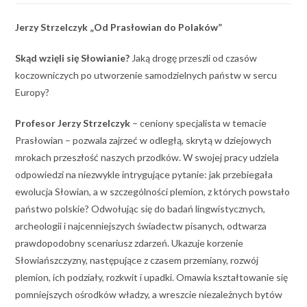
Jerzy Strzelczyk „Od Prasłowian do Polaków”
Skąd wzięli się Słowianie?
Jaką drogę przeszli od czasów
koczowniczych po utworzenie samodzielnych państw w sercu
Europy?
Profesor Jerzy Strzelczyk
– ceniony specjalista w temacie
Prasłowian – pozwala zajrzeć w odległą, skrytą w dziejowych
mrokach przeszłość naszych przodków. W swojej pracy udziela
odpowiedzi na niezwykle intrygujące pytanie: jak przebiegała
ewolucja Słowian, a w szczególności plemion, z których powstało
państwo polskie? Odwołując się do badań lingwistycznych,
archeologii i najcenniejszych świadectw pisanych, odtwarza
prawdopodobny scenariusz zdarzeń. Ukazuje korzenie
Słowiańszczyzny, następujące z czasem przemiany, rozwój
plemion, ich podziały, rozkwit i upadki. Omawia kształtowanie się
pomniejszych ośrodków władzy, a wreszcie niezależnych bytów