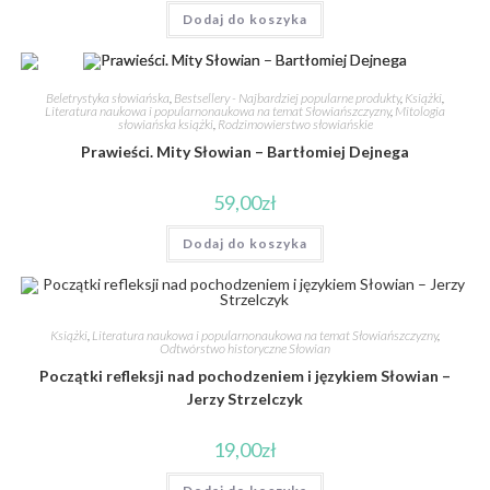
Dodaj do koszyka
Beletrystyka słowiańska
,
Bestsellery - Najbardziej popularne produkty
,
Książki
,
Literatura naukowa i popularnonaukowa na temat Słowiańszczyzny
,
Mitologia
słowiańska książki
,
Rodzimowierstwo słowiańskie
Prawieści. Mity Słowian – Bartłomiej Dejnega
59,00
zł
Dodaj do koszyka
Książki
,
Literatura naukowa i popularnonaukowa na temat Słowiańszczyzny
,
Odtwórstwo historyczne Słowian
Początki refleksji nad pochodzeniem i językiem Słowian –
Jerzy Strzelczyk
19,00
zł