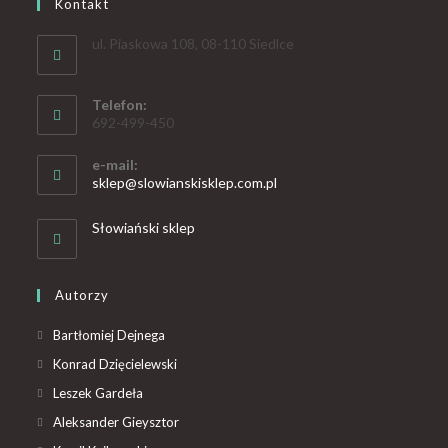
Kontakt
ul. Piaskowa 108, 08-110 Siedlce
Telefon:
692-499-450
e-mail:
sklep@slowianskisklep.com.pl
Słowiański sklep
Autorzy
Bartłomiej Dejnega
Konrad Dzięcielewski
Leszek Gardeła
Aleksander Gieysztor