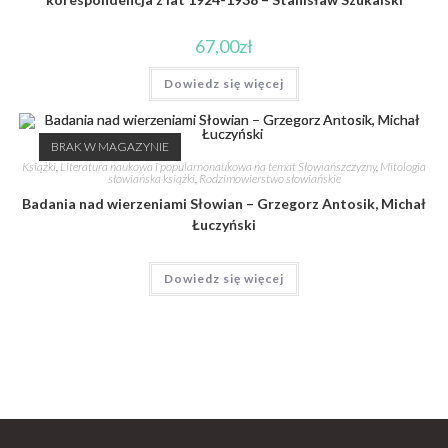
67,00
zł
Dowiedz się więcej
BRAK W MAGAZYNIE
Książki
,
Literatura naukowa i popularnonaukowa na temat Słowiańszczyzny
,
Mitologia
słowiańska książki
,
Rodzimowierstwo słowiańskie
Badania nad wierzeniami Słowian – Grzegorz Antosik, Michał
Łuczyński
Dowiedz się więcej