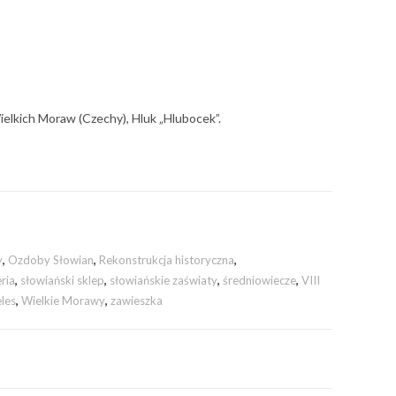
elkich Moraw (Czechy), Hluk „Hlubocek”.
y
,
Ozdoby Słowian
,
Rekonstrukcja historyczna
,
ria
,
słowiański sklep
,
słowiańskie zaświaty
,
średniowiecze
,
VIII
les
,
Wielkie Morawy
,
zawieszka