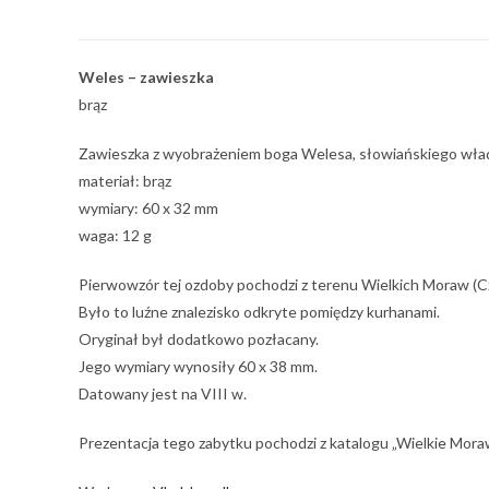
Weles – zawieszka
brąz
Zawieszka z wyobrażeniem boga Welesa, słowiańskiego wła
materiał: brąz
wymiary: 60 x 32 mm
waga: 12 g
Pierwowzór tej ozdoby pochodzi z terenu Wielkich Moraw (Cz
Było to luźne znalezisko odkryte pomiędzy kurhanami.
Oryginał był dodatkowo pozłacany.
Jego wymiary wynosiły 60 x 38 mm.
Datowany jest na VIII w.
Prezentacja tego zabytku pochodzi z katalogu „Wielkie Mo