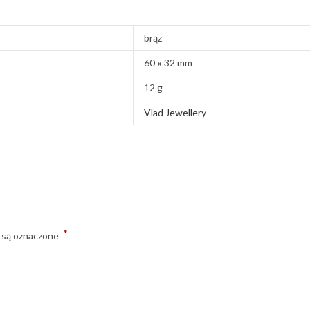
brąz
60 x 32 mm
12 g
Vlad Jewellery
*
 są oznaczone