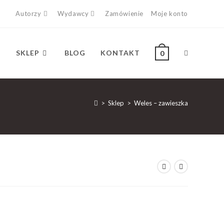
Autorzy
Wydawcy
Zamówienie
Moje konto
SKLEP
BLOG
KONTAKT
0
>
Sklep
>
Weles – zawieszka