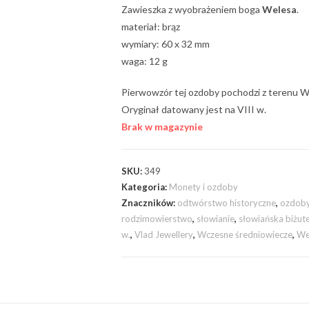
Zawieszka z wyobrażeniem boga
Welesa
.
materiał: brąz
wymiary: 60 x 32 mm
waga: 12 g
Pierwowzór tej ozdoby pochodzi z terenu Wi
Oryginał datowany jest na VIII w.
Brak w magazynie
SKU:
349
Kategoria:
Monety i ozdoby
Znaczników:
odtwórstwo historyczne
,
ozdob
rodzimowierstwo
,
słowianie
,
słowiańska biżute
w.
,
Vlad Jewellery
,
Wczesne średniowiecze
,
We