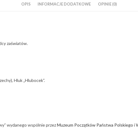
OPIS
INFORMACJE DODATKOWE
OPINIE (0)
dcy zaświatów.
echy), Hluk „Hlubocek”.
rawy” wydanego wspólnie przez
Muzeum Początków Państwa Polskiego
i