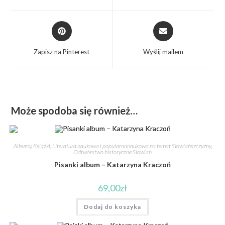
Zapisz na Pinterest
Wyślij mailem
Może spodoba się również…
Albumy
,
Książki
,
Literatura naukowa i popularnonaukowa na temat Słowiańszczyzny
,
Odtwórstwo historyczne Słowian
Pisanki album – Katarzyna Kraczoń
69,00
zł
Dodaj do koszyka