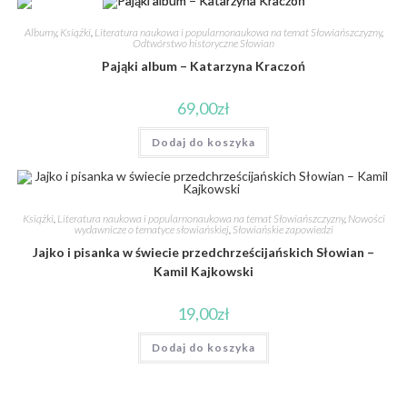
Albumy
,
Książki
,
Literatura naukowa i popularnonaukowa na temat Słowiańszczyzny
,
Odtwórstwo historyczne Słowian
Pająki album – Katarzyna Kraczoń
69,00
zł
Dodaj do koszyka
Książki
,
Literatura naukowa i popularnonaukowa na temat Słowiańszczyzny
,
Nowości
wydawnicze o tematyce słowiańskiej
,
Słowiańskie zapowiedzi
Jajko i pisanka w świecie przedchrześcijańskich Słowian –
Kamil Kajkowski
19,00
zł
Dodaj do koszyka