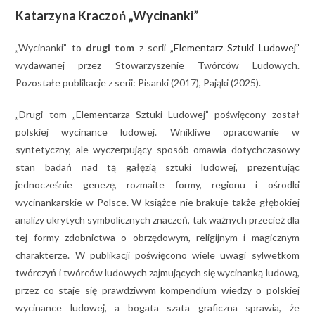
Katarzyna Kraczoń „Wycinanki”
„Wycinanki” to
drugi tom
z serii
„Elementarz Sztuki Ludowej”
wydawanej przez Stowarzyszenie Twórców Ludowych.
Pozostałe publikacje z serii: Pisanki (2017), Pająki (2025).
„Drugi tom „Elementarza Sztuki Ludowej” poświęcony został
polskiej wycinance ludowej. Wnikliwe opracowanie w
syntetyczny, ale wyczerpujący sposób omawia dotychczasowy
stan badań nad tą gałęzią sztuki ludowej, prezentując
jednocześnie genezę, rozmaite formy, regionu i ośrodki
wycinankarskie w Polsce. W książce nie brakuje także głębokiej
analizy ukrytych symbolicznych znaczeń, tak ważnych przecież dla
tej formy zdobnictwa o obrzędowym, religijnym i magicznym
charakterze. W publikacji poświęcono wiele uwagi sylwetkom
twórczyń i twórców ludowych zajmujących się wycinanką ludową,
przez co staje się prawdziwym kompendium wiedzy o polskiej
wycinance ludowej, a bogata szata graficzna sprawia, że