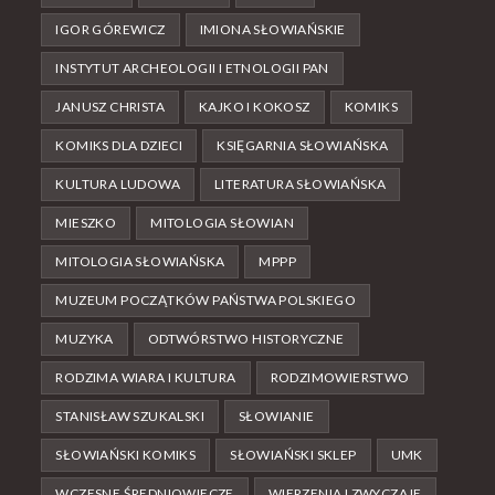
IGOR GÓREWICZ
IMIONA SŁOWIAŃSKIE
INSTYTUT ARCHEOLOGII I ETNOLOGII PAN
JANUSZ CHRISTA
KAJKO I KOKOSZ
KOMIKS
KOMIKS DLA DZIECI
KSIĘGARNIA SŁOWIAŃSKA
KULTURA LUDOWA
LITERATURA SŁOWIAŃSKA
MIESZKO
MITOLOGIA SŁOWIAN
MITOLOGIA SŁOWIAŃSKA
MPPP
MUZEUM POCZĄTKÓW PAŃSTWA POLSKIEGO
MUZYKA
ODTWÓRSTWO HISTORYCZNE
RODZIMA WIARA I KULTURA
RODZIMOWIERSTWO
STANISŁAW SZUKALSKI
SŁOWIANIE
SŁOWIAŃSKI KOMIKS
SŁOWIAŃSKI SKLEP
UMK
WCZESNE ŚREDNIOWIECZE
WIERZENIA I ZWYCZAJE