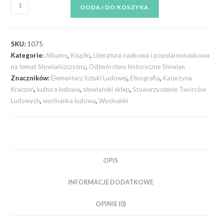
DODAJ DO KOSZYKA
SKU:
1075
Kategorie:
Albumy
,
Książki
,
Literatura naukowa i popularnonaukowa
na temat Słowiańszczyzny
,
Odtwórstwo historyczne Słowian
Znaczników:
Elementarz Sztuki Ludowej
,
Etnografia
,
Katarzyna
Kraczoń
,
kultura ludowa
,
słowiański sklep
,
Stowarzyszenie Twórców
Ludowych
,
wycinanka ludowa
,
Wycinanki
OPIS
INFORMACJE DODATKOWE
OPINIE (0)