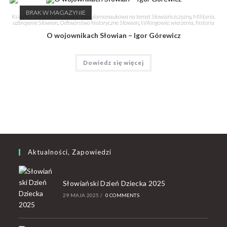
BRAK W MAGAZYNIE
Książki
,
Literatura naukowa i popularnonaukowa na temat Słowiańszczyzny
,
Militaria,
uzbrojenie Słowian
,
Odtwórstwo historyczne Słowian
,
Wikingowie: wierzenia, historia
O wojownikach Słowian – Igor Górewicz
Dowiedz się więcej
Aktualności, Zapowiedzi
Słowiański Dzień Dziecka 2025
29 MAJA 2025
/
0 COMMENTS