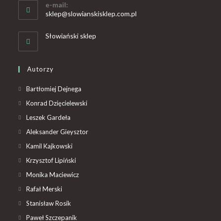
e-mail:
sklep@slowianskisklep.com.pl
Słowiański sklep
Autorzy
Bartłomiej Dejnega
Konrad Dzięcielewski
Leszek Gardeła
Aleksander Gieysztor
Kamil Kajkowski
Krzysztof Lipiński
Monika Maciewicz
Rafał Merski
Stanisław Rosik
Paweł Szczepanik