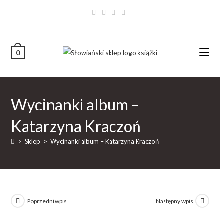
0
Wycinanki album –
Katarzyna Kraczoń
>
Sklep
>
Wycinanki album – Katarzyna Kraczoń
Poprzedni wpis
Następny wpis