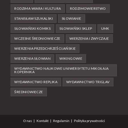
RODZIMA WIARA I KULTURA
RODZIMOWIERSTWO
STANISŁAW SZUKALSKI
SŁOWIANIE
SŁOWIAŃSKI KOMIKS
SŁOWIAŃSKI SKLEP
UMK
WCZESNE ŚREDNIOWIECZE
WIERZENIA I ZWYCZAJE
WIERZENIA PRZEDCHRZEŚCIJAŃSKIE
WIERZENIA SŁOWIAN
WIKINGOWIE
WYDAWNICTWO NAUKOWE UNIWERSYTETU MIKOŁAJA
KOPERNIKA
WYDAWNICTWO REPLIKA
WYDAWNICTWO TRIGLAV
ŚREDNIOWIECZE
O nas
Kontakt
Regulamin
Polityka prywatności