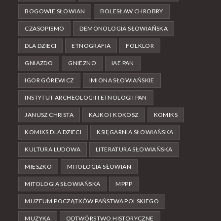
BOGOWIE SŁOWIAN
BOLESŁAW CHROBRY
CZASOPISMO
DEMONOLOGIA SŁOWIAŃSKA
DLA DZIECI
ETNOGRAFIA
FOLKLOR
GNIAZDO
GNIEZNO
IAE PAN
IGOR GÓREWICZ
IMIONA SŁOWIAŃSKIE
INSTYTUT ARCHEOLOGII I ETNOLOGII PAN
JANUSZ CHRISTA
KAJKO I KOKOSZ
KOMIKS
KOMIKS DLA DZIECI
KSIĘGARNIA SŁOWIAŃSKA
KULTURA LUDOWA
LITERATURA SŁOWIAŃSKA
MIESZKO
MITOLOGIA SŁOWIAN
MITOLOGIA SŁOWIAŃSKA
MPPP
MUZEUM POCZĄTKÓW PAŃSTWA POLSKIEGO
MUZYKA
ODTWÓRSTWO HISTORYCZNE