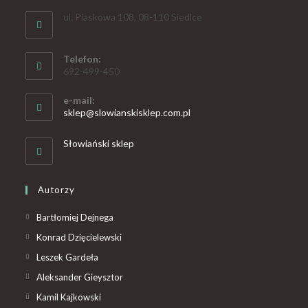
ul. Piaskowa 108, 08-110 Siedlce
Telefon:
692-499-450
e-mail:
sklep@slowianskisklep.com.pl
Słowiański sklep
Autorzy
Bartłomiej Dejnega
Konrad Dzięcielewski
Leszek Gardeła
Aleksander Gieysztor
Kamil Kajkowski