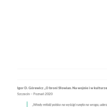
Igor D. Górewicz „O broni Słowian. Na wojnie i w kulturze
Szczecin – Poznań 2020
„Wtedy młódź polska na wyścigi runęła na wroga, uderz