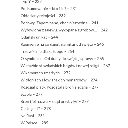
Typ Y – 228
Podsumowanie – kto i ile? – 231
Okładziny rękojeści – 239
Pochwy. Zapominane, choć niezbędne – 241
Wyłowione z zalewu, wykopane z grobów… – 242
Gdański unikat – 244
Rzemienie na co dzień, garnitur od święta – 245
Trzewiki nie dla każdego – 254
O symbolice. Od dumy do świętej sprawy – 265
W służbie słowiańskich bogów i nowej religii – 267
W komorach zmarłych – 272
W dłoniach słowiańskich monarchów – 274
Rozdział piąty. Pozostała broń sieczna – 277
Szabla – 277
Broń i jej nazwa – skąd przybyły? – 277
Co to jest? – 278
Na Rusi – 281
W Polsce – 285