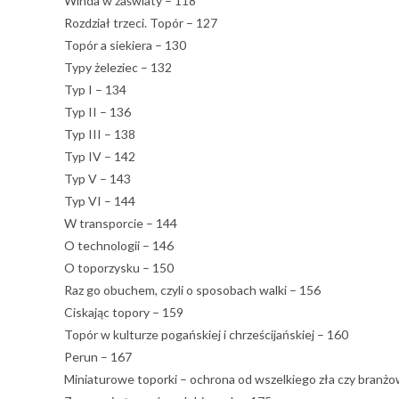
Winda w zaświaty – 118
Rozdział trzeci. Topór – 127
Topór a siekiera – 130
Typy żeleziec – 132
Typ I – 134
Typ II – 136
Typ III – 138
Typ IV – 142
Typ V – 143
Typ VI – 144
W transporcie – 144
O technologii – 146
O toporzysku – 150
Raz go obuchem, czyli o sposobach walki – 156
Ciskając topory – 159
Topór w kulturze pogańskiej i chrześcijańskiej – 160
Perun – 167
Miniaturowe toporki – ochrona od wszelkiego zła czy branżo