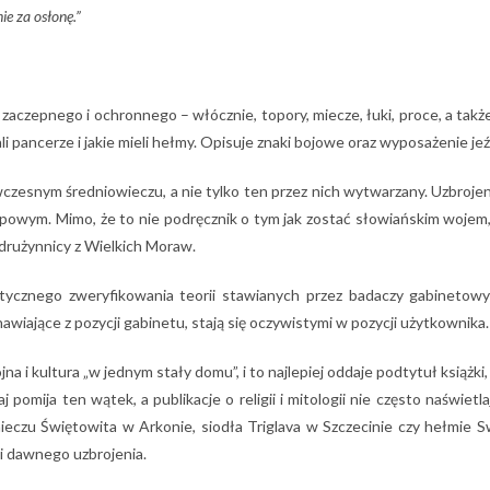
ie za osłonę.”
zaczepnego i ochronnego – włócznie, topory, miecze, łuki, proce, a tak
ali pancerze i jakie mieli hełmy. Opisuje znaki bojowe oraz wyposażenie jeź
esnym średniowieczu, a nie tylko ten przez nich wytwarzany. Uzbrojenie
owym. Mimo, że to nie podręcznik o tym jak zostać słowiańskim wojem, to
 drużynnicy z Wielkich Moraw.
tycznego zweryfikowania teorii stawianych przez badaczy gabinetowy
wiające z pozycji gabinetu, stają się oczywistymi w pozycji użytkownika.
i kultura „w jednym stały domu”, i to najlepiej oddaje podtytuł książki, k
pomija ten wątek, a publikacje o religii i mitologii nie często naświetla
ieczu Świętowita w Arkonie, siodła Triglava w Szczecinie czy hełmie
i dawnego uzbrojenia.