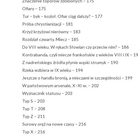
Znaczenie toporów zdobionych – 175
Ofiary – 175
Tur – byk – kozioł. Ofiar ciąg dalszy? – 177
Próba chrystianizacji – 181
Krzyż krzyżowi nierówny – 183
Rozdział czwarty. Miecz – 185
Do VIII wieku. W rękach Słowian czy przeciw nim? – 186
Kontrabanda, czyli miecze frankońskie z wieków VIII i IX – 1
Z nadreńskiego źródła płynie wąski strumyk – 190
Rzeka wzbiera w IX wieku – 194
Jeszcze o handlu bronią, a mieczami w szczególności – 199
W państwowym arsenale, X–XI w. – 202
Wyznacznik statusu – 203
Typ S – 203
Typ T – 208
Typ Z – 211
Surowy oręż na nowe czasy – 216
Typ X – 216