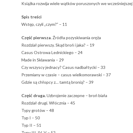
Książka rozwija wiele wątków poruszonych we wcześniejsze
Spis treści
Wstęp, czyli „czym?” – 11
Część pierwsza
. Źródła pozyskiwania oręża
Rozdział pierwszy. Skąd broń i jaka? – 19
Casus Ostrowa Lednickiego – 24
Made in Sklawania – 29
Czy wszyscy jednacy? Casus nadbałtycki – 33
Przemiany w czasie – casus wielkomorawski – 37
Gdzie są chłopcy z… tamtą bronią? – 39
Część druga.
Uzbrojenie zaczepne – broń biała
Rozdział drugi. Włócznia – 45
Typy grotów – 48
Typ I – 50
Typ II – 51
Typy III, IV, V – 52