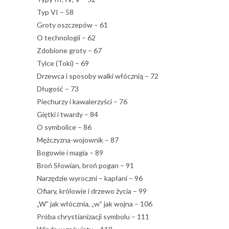
Typ VI – 58
Groty oszczepów – 61
O technologii – 62
Zdobione groty – 67
Tylce (Toki) – 69
Drzewca i sposoby walki włócznią – 72
Długość – 73
Piechurzy i kawalerzyści – 76
Giętki i twardy – 84
O symbolice – 86
Mężczyzna-wojownik – 87
Bogowie i magia – 89
Broń Słowian, broń pogan – 91
Narzędzie wyroczni – kapłani – 96
Ofiary, królowie i drzewo życia – 99
„W” jak włócznia, „w” jak wojna – 106
Próba chrystianizacji symbolu – 111