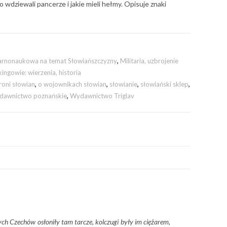
to wdziewali pancerze i jakie mieli hełmy. Opisuje znaki
larnonaukowa na temat Słowiańszczyzny
,
Militaria, uzbrojenie
ingowie: wierzenia, historia
roni słowian
,
o wojownikach słowian
,
słowianie
,
słowiański sklep
,
dawnictwo poznańskie
,
Wydawnictwo Triglav
ch Czechów osłoniły tam tarcze, kolczugi były im ciężarem,