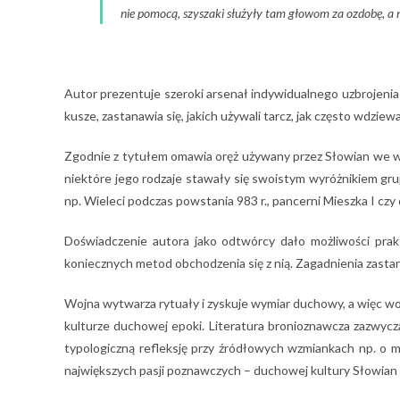
nie pomocą, szyszaki służyły tam głowom za ozdobę, a n
Autor prezentuje szeroki arsenał indywidualnego uzbrojenia 
kusze, zastanawia się, jakich używali tarcz, jak często wdziew
Zgodnie z tytułem omawia oręż używany przez Słowian we wcz
niektóre jego rodzaje stawały się swoistym wyróżnikiem grup
np. Wieleci podczas powstania 983 r., pancerni Mieszka I czy
Doświadczenie autora jako odtwórcy dało możliwości prak
koniecznych metod obchodzenia się z nią. Zagadnienia zastana
Wojna wytwarza rytuały i zyskuje wymiar duchowy, a więc wojna 
kulturze duchowej epoki. Literatura bronioznawcza zazwyczaj 
typologiczną refleksję przy źródłowych wzmiankach np. o m
największych pasji poznawczych – duchowej kultury Słowian 