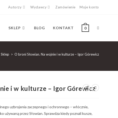
Autorzy
Wydawcy
Zamówienie
Moje konto
SKLEP
BLOG
KONTAKT
0
Sklep
>
O broni Słowian. Na wojnie i w kulturze – Igor Górewicz
nie i w kulturze – Igor Górewicz
lnego uzbrojenia zaczepnego i ochronnego – włócznie,
adko używaną przez Słowian. Sprawdza kiedy poznali kusze,