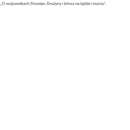
j
„O wojownikach Słowian. Drużyny i bitwy na lądzie i morzu”
.