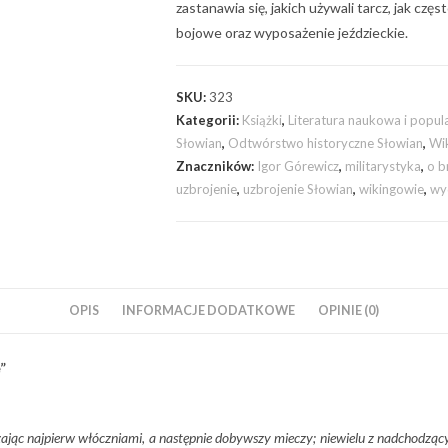
zastanawia się, jakich używali tarcz, jak częs
bojowe oraz wyposażenie jeździeckie.
SKU:
323
Kategorii:
Książki
,
Literatura naukowa i popu
Słowian
,
Odtwórstwo historyczne Słowian
,
Wik
Znaczników:
Igor Górewicz
,
militarystyka
,
o b
uzbrojenie
,
uzbrojenie Słowian
,
wikingowie
,
wy
OPIS
INFORMACJE DODATKOWE
OPINIE (0)
”
ając najpierw włóczniami, a następnie dobywszy mieczy; niewielu z nadchodzący