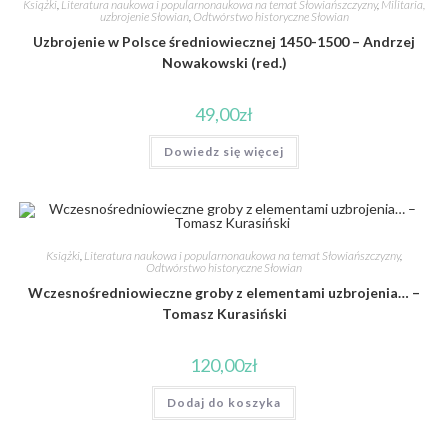
Książki
,
Literatura naukowa i popularnonaukowa na temat Słowiańszczyzny
,
Militaria,
uzbrojenie Słowian
,
Odtwórstwo historyczne Słowian
Uzbrojenie w Polsce średniowiecznej 1450-1500 – Andrzej
Nowakowski (red.)
49,00
zł
Dowiedz się więcej
Książki
,
Literatura naukowa i popularnonaukowa na temat Słowiańszczyzny
,
Odtwórstwo historyczne Słowian
Wczesnośredniowieczne groby z elementami uzbrojenia… –
Tomasz Kurasiński
120,00
zł
Dodaj do koszyka