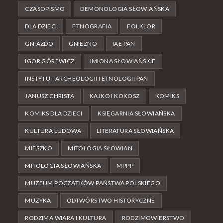
CZASOPISMO
DEMONOLOGIA SŁOWIAŃSKA
DLA DZIECI
ETNOGRAFIA
FOLKLOR
GNIAZDO
GNIEZNO
IAE PAN
IGOR GÓREWICZ
IMIONA SŁOWIAŃSKIE
INSTYTUT ARCHEOLOGII I ETNOLOGII PAN
JANUSZ CHRISTA
KAJKO I KOKOSZ
KOMIKS
KOMIKS DLA DZIECI
KSIĘGARNIA SŁOWIAŃSKA
KULTURA LUDOWA
LITERATURA SŁOWIAŃSKA
MIESZKO
MITOLOGIA SŁOWIAN
MITOLOGIA SŁOWIAŃSKA
MPPP
MUZEUM POCZĄTKÓW PAŃSTWA POLSKIEGO
MUZYKA
ODTWÓRSTWO HISTORYCZNE
RODZIMA WIARA I KULTURA
RODZIMOWIERSTWO