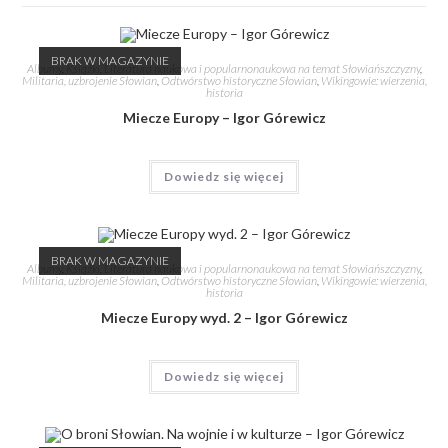
BRAK W MAGAZYNIE
Albumy
,
Książki
,
Literatura naukowa i popularnonaukowa na temat Słowiańszczyzny
,
Militaria, uzbrojenie Słowian
,
Odtwórstwo historyczne Słowian
,
Wikingowie: wierzenia,
historia
Miecze Europy – Igor Górewicz
Dowiedz się więcej
BRAK W MAGAZYNIE
Albumy
,
Książki
,
Literatura naukowa i popularnonaukowa na temat Słowiańszczyzny
,
Militaria, uzbrojenie Słowian
,
Odtwórstwo historyczne Słowian
,
Wikingowie: wierzenia,
historia
Miecze Europy wyd. 2 – Igor Górewicz
Dowiedz się więcej