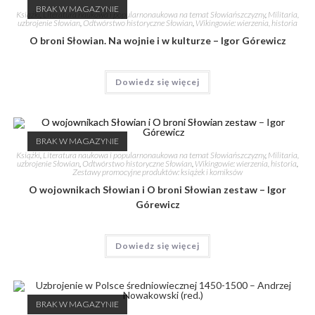
BRAK W MAGAZYNIE
Książki
,
Literatura naukowa i popularnonaukowa na temat Słowiańszczyzny
,
Militaria,
uzbrojenie Słowian
,
Odtwórstwo historyczne Słowian
,
Wikingowie: wierzenia, historia
O broni Słowian. Na wojnie i w kulturze – Igor Górewicz
Dowiedz się więcej
BRAK W MAGAZYNIE
Książki
,
Literatura naukowa i popularnonaukowa na temat Słowiańszczyzny
,
Militaria,
uzbrojenie Słowian
,
Odtwórstwo historyczne Słowian
,
Wikingowie: wierzenia, historia
,
Zestawy promocyjne produktów: książek i komiksów
O wojownikach Słowian i O broni Słowian zestaw – Igor
Górewicz
Dowiedz się więcej
BRAK W MAGAZYNIE