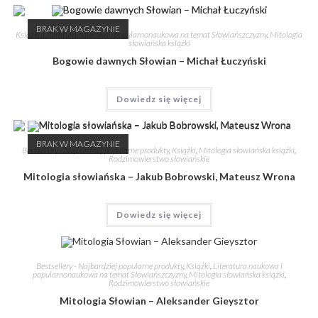
BRAK W MAGAZYNIE
Książki
,
Literatura naukowa i popularnonaukowa na temat Słowiańszczyzny
,
Mitologia
słowiańska książki
Bogowie dawnych Słowian – Michał Łuczyński
Dowiedz się więcej
BRAK W MAGAZYNIE
Bestsellery - Najbardziej popularne produkty
,
Książki
,
Mitologia słowiańska książki
,
Rodzimowierstwo słowiańskie
Mitologia słowiańska – Jakub Bobrowski, Mateusz Wrona
Dowiedz się więcej
Bestsellery - Najbardziej popularne produkty
,
Książki
,
Literatura naukowa i
popularnonaukowa na temat Słowiańszczyzny
,
Mitologia słowiańska książki
,
Rodzimowierstwo słowiańskie
Mitologia Słowian – Aleksander Gieysztor