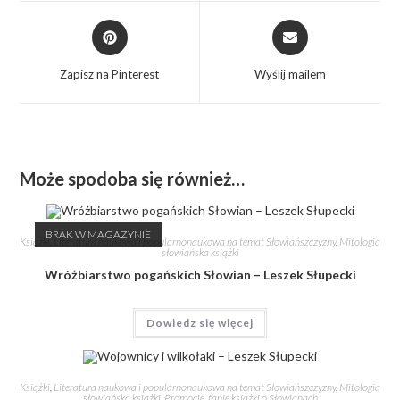
Zapisz na Pinterest
Wyślij mailem
Może spodoba się również…
BRAK W MAGAZYNIE
Książki
,
Literatura naukowa i popularnonaukowa na temat Słowiańszczyzny
,
Mitologia
słowiańska książki
Wróżbiarstwo pogańskich Słowian – Leszek Słupecki
Dowiedz się więcej
Książki
,
Literatura naukowa i popularnonaukowa na temat Słowiańszczyzny
,
Mitologia
słowiańska książki
,
Promocje, tanie książki o Słowianach