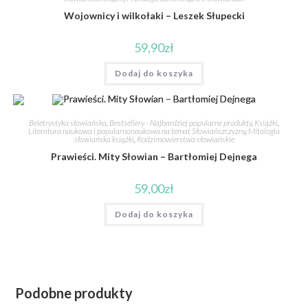
Wojownicy i wilkołaki – Leszek Słupecki
59,90
zł
Dodaj do koszyka
Beletrystyka słowiańska
,
Bestsellery - Najbardziej popularne produkty
,
Książki
,
Literatura naukowa i popularnonaukowa na temat Słowiańszczyzny
,
Mitologia
słowiańska książki
,
Rodzimowierstwo słowiańskie
Prawieści. Mity Słowian – Bartłomiej Dejnega
59,00
zł
Dodaj do koszyka
Podobne produkty