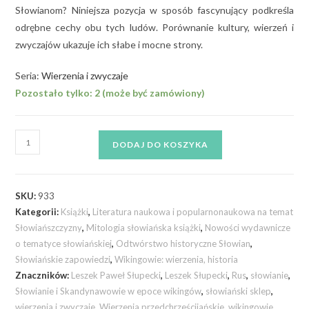
Słowianom? Niniejsza pozycja w sposób fascynujący podkreśla
odrębne cechy obu tych ludów. Porównanie kultury, wierzeń i
zwyczajów ukazuje ich słabe i mocne strony.
Seria:
Wierzenia i zwyczaje
Pozostało tylko: 2 (może być zamówiony)
DODAJ DO KOSZYKA
SKU:
933
Kategorii:
Książki
,
Literatura naukowa i popularnonaukowa na temat
Słowiańszczyzny
,
Mitologia słowiańska książki
,
Nowości wydawnicze
o tematyce słowiańskiej
,
Odtwórstwo historyczne Słowian
,
Słowiańskie zapowiedzi
,
Wikingowie: wierzenia, historia
Znaczników:
Leszek Paweł Słupecki
,
Leszek Słupecki
,
Rus
,
słowianie
,
Słowianie i Skandynawowie w epoce wikingów
,
słowiański sklep
,
wierzenia i zwyczaje
,
Wierzenia przedchrześcijańskie
,
wikingowie
,