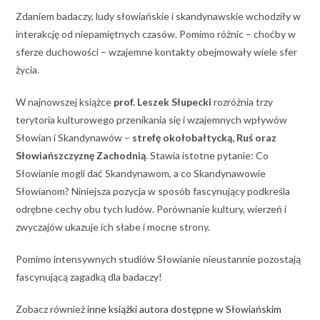
Zdaniem badaczy, ludy słowiańskie i skandynawskie wchodziły w
interakcję od niepamiętnych czasów. Pomimo różnic – choćby w
sferze duchowości – wzajemne kontakty obejmowały wiele sfer
życia.
W najnowszej książce
prof. Leszek Słupecki
rozróżnia trzy
terytoria kulturowego przenikania się i wzajemnych wpływów
Słowian i Skandynawów –
strefę okołobałtycką, Ruś oraz
Słowiańszczyznę Zachodnią
. Stawia istotne pytanie: Co
Słowianie mogli dać Skandynawom, a co Skandynawowie
Słowianom? Niniejsza pozycja w sposób fascynujący podkreśla
odrębne cechy obu tych ludów. Porównanie kultury, wierzeń i
zwyczajów ukazuje ich słabe i mocne strony.
Pomimo intensywnych studiów Słowianie nieustannie pozostają
fascynującą zagadką dla badaczy!
Zobacz również
inne książki autora dostępne w Słowiańskim