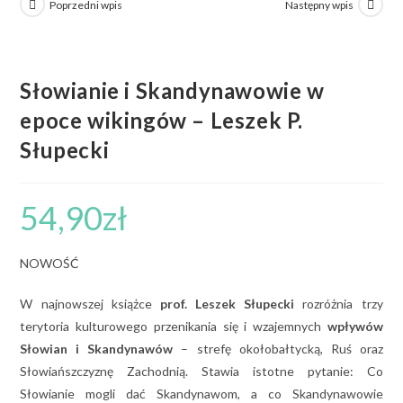
Poprzedni wpis
Następny wpis
Słowianie i Skandynawowie w
epoce wikingów – Leszek P.
Słupecki
54,90
zł
NOWOŚĆ
W najnowszej książce
prof. Leszek Słupecki
rozróżnia trzy
terytoria kulturowego przenikania się i wzajemnych
wpływów
Słowian i Skandynawów
– strefę okołobałtycką, Ruś oraz
Słowiańszczyznę Zachodnią. Stawia istotne pytanie: Co
Słowianie mogli dać Skandynawom, a co Skandynawowie