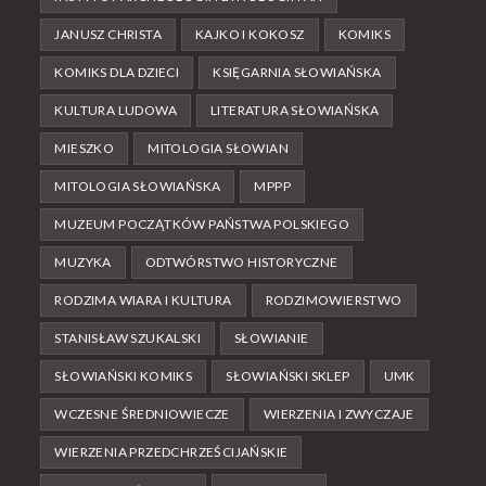
JANUSZ CHRISTA
KAJKO I KOKOSZ
KOMIKS
KOMIKS DLA DZIECI
KSIĘGARNIA SŁOWIAŃSKA
KULTURA LUDOWA
LITERATURA SŁOWIAŃSKA
MIESZKO
MITOLOGIA SŁOWIAN
MITOLOGIA SŁOWIAŃSKA
MPPP
MUZEUM POCZĄTKÓW PAŃSTWA POLSKIEGO
MUZYKA
ODTWÓRSTWO HISTORYCZNE
RODZIMA WIARA I KULTURA
RODZIMOWIERSTWO
STANISŁAW SZUKALSKI
SŁOWIANIE
SŁOWIAŃSKI KOMIKS
SŁOWIAŃSKI SKLEP
UMK
WCZESNE ŚREDNIOWIECZE
WIERZENIA I ZWYCZAJE
WIERZENIA PRZEDCHRZEŚCIJAŃSKIE