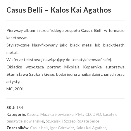
Casus Belli – Kalos Kai Agathos
Pierwszy album szczecińskiego zespołu
Casus Belli
w formacie
kasetowym.
Stylistycznie klasyfikowany jako black metal lub black/death
metal.
W sferze tekstowej nawiązujący do tematyki słowiańskiej.
Okładkę wzbogaca portret Mikołaja Kopernika autorstwa
Stanisława Szukalskiego
, bodaj jedna z najbardziej znanych prac
artysty.
MC, 2001
SKU:
154
Kategorie:
Kasety
,
Muzyka słowiańska
,
Płyty CD, DVD, kasety o
tematyce słowiańskiej
,
Szukalski i Szczep Rogate Serce
Znaczników:
Casus belli
,
Igor Górewicz
,
Kalos Kai Agathos
,