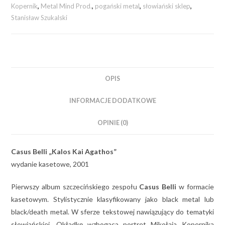
Kopernik
,
Metal Mind Prod.
,
pogański metal
,
słowiański sklep
,
Stanisław Szukalski
OPIS
INFORMACJE DODATKOWE
OPINIE (0)
Casus Belli „Kalos Kai Agathos”
wydanie kasetowe, 2001
Pierwszy album szczecińskiego zespołu
Casus Belli
w formacie
kasetowym. Stylistycznie klasyfikowany jako black metal lub
black/death metal. W sferze tekstowej nawiązujący do tematyki
słowiańskiej. Okładkę wzbogaca portret Mikołaja Kopernika