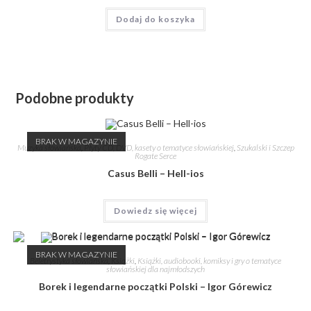
Dodaj do koszyka
Podobne produkty
BRAK W MAGAZYNIE
Muzyka słowiańska
,
Płyty CD, DVD, kasety o tematyce słowiańskiej
,
Szukalski i Szczep
Rogate Serce
Casus Belli – Hell-ios
Dowiedz się więcej
BRAK W MAGAZYNIE
Beletrystyka słowiańska
,
Książki
,
Książki, audiobooki, komiksy i gry o tematyce
słowiańskiej dla najmłodszych
Borek i legendarne początki Polski – Igor Górewicz