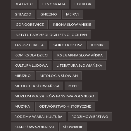
DLA DZIECI
ETNOGRAFIA
FOLKLOR
GNIAZDO
GNIEZNO
IAE PAN
IGOR GÓREWICZ
IMIONA SŁOWIAŃSKIE
INSTYTUT ARCHEOLOGII I ETNOLOGII PAN
JANUSZ CHRISTA
KAJKO I KOKOSZ
KOMIKS
KOMIKS DLA DZIECI
KSIĘGARNIA SŁOWIAŃSKA
KULTURA LUDOWA
LITERATURA SŁOWIAŃSKA
MIESZKO
MITOLOGIA SŁOWIAN
MITOLOGIA SŁOWIAŃSKA
MPPP
MUZEUM POCZĄTKÓW PAŃSTWA POLSKIEGO
MUZYKA
ODTWÓRSTWO HISTORYCZNE
RODZIMA WIARA I KULTURA
RODZIMOWIERSTWO
STANISŁAW SZUKALSKI
SŁOWIANIE