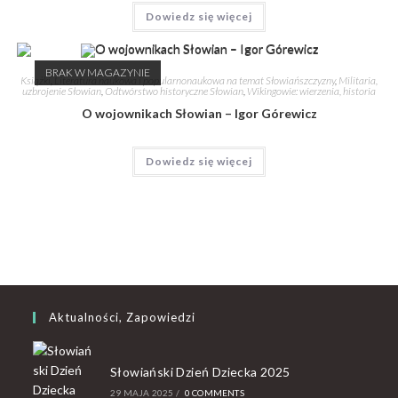
Dowiedz się więcej
BRAK W MAGAZYNIE
Książki
,
Literatura naukowa i popularnonaukowa na temat Słowiańszczyzny
,
Militaria,
uzbrojenie Słowian
,
Odtwórstwo historyczne Słowian
,
Wikingowie: wierzenia, historia
O wojownikach Słowian – Igor Górewicz
Dowiedz się więcej
Aktualności, Zapowiedzi
Słowiański Dzień Dziecka 2025
29 MAJA 2025
/
0 COMMENTS