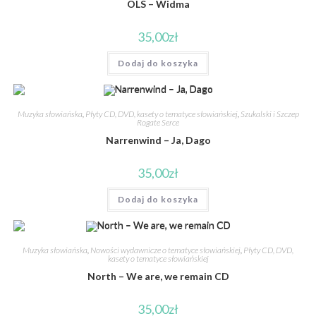
OLS – Widma
35,00
zł
Dodaj do koszyka
Muzyka słowiańska
,
Płyty CD, DVD, kasety o tematyce słowiańskiej
,
Szukalski i Szczep
Rogate Serce
Narrenwind – Ja, Dago
35,00
zł
Dodaj do koszyka
Muzyka słowiańska
,
Nowości wydawnicze o tematyce słowiańskiej
,
Płyty CD, DVD,
kasety o tematyce słowiańskiej
North – We are, we remain CD
35,00
zł