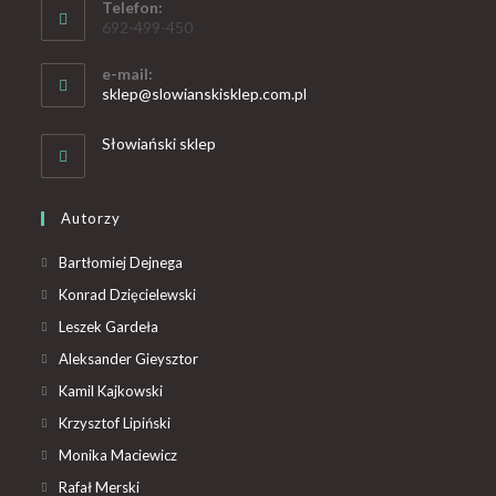
Telefon:
692-499-450
e-mail:
sklep@slowianskisklep.com.pl
Słowiański sklep
Autorzy
Bartłomiej Dejnega
Konrad Dzięcielewski
Leszek Gardeła
Aleksander Gieysztor
Kamil Kajkowski
Krzysztof Lipiński
Monika Maciewicz
Rafał Merski