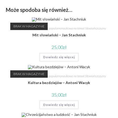
Może spodoba się również…
BRAK W MAGAZYNIE
Książki
,
Literatura naukowa i popularnonaukowa na temat Słowiańszczyzny
Mit słowiański – Jan Stachniuk
25,00
zł
Dowiedz się więcej
BRAK W MAGAZYNIE
Książki
,
Literatura naukowa i popularnonaukowa na temat Słowiańszczyzny
Kultura bezdziejów – Antoni Wacyk
35,00
zł
Dowiedz się więcej