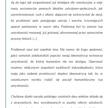
się do tego: jak zorganizować już istniejące siły rewolucyjne, a więc
masy wyznawców pewnych ideałów ustrojowo-społecznych, jak
usynchronizować ruch z siłami, dającymi się wykorzystać do akcji,
by przełamać opór panującego ustroju i warstw, trzymających
aparat państwowy w swym ręku. Podstawą był tu zawsze typ
umysłowości masowej, już gotowej, uformowanej przez samorzutne
procesy historii. (…)
Problemat nasz jest zupełnie inny. Nie mamy do kogo apelować,
gdyż samotok polakatolicki poprzez swoją ideomatrycę wytwarza
umysłowość, do której humanizm nie ma dostępu. Operować
możemy nielicznymi zespołami wybitnych indywidualności, które
mają jako zadanie przeistoczyć dopiero ideomatrycę tak, by w
ostatecznym wyniku rodzić się począł humanistyczny typ
umysłowości.
Chybione dzieło narodu polskiego ostatnich dwu wieków składa się
z pracowitych, lecz wycelowanych w pustkę reform szkolnych,