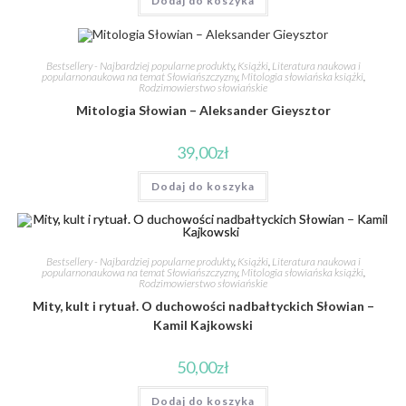
Dodaj do koszyka
Bestsellery - Najbardziej popularne produkty
,
Książki
,
Literatura naukowa i
popularnonaukowa na temat Słowiańszczyzny
,
Mitologia słowiańska książki
,
Rodzimowierstwo słowiańskie
Mitologia Słowian – Aleksander Gieysztor
39,00
zł
Dodaj do koszyka
Bestsellery - Najbardziej popularne produkty
,
Książki
,
Literatura naukowa i
popularnonaukowa na temat Słowiańszczyzny
,
Mitologia słowiańska książki
,
Rodzimowierstwo słowiańskie
Mity, kult i rytuał. O duchowości nadbałtyckich Słowian –
Kamil Kajkowski
50,00
zł
Dodaj do koszyka