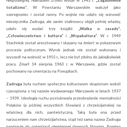
Niepodległej. Nakładem Zrywu wydał w 1943 r.
„Zagadnienie
totalizmu”
. W Powstaniu Warszawskim walczył jako
szeregowiec i został ranny. Po wojnie nie udało się wznowić
miesięcznika Zadruga, ale zanim stalinowcy objęli pełnię władzy,
udało się wydać trzy książki:
„Walka o zasady”
,
„Człowieczeństwo i kultura”
i
„Wspakultura”
. W r. 1949
Stachniuk został aresztowany i skazany na śmierć w pokazowym
procesie politycznym. Wyrok jednak nie został wykonany i
wyszedł na wolność w 1955 r., lecz nie był zdolny do jakiejkolwiek
pracy. Zmarł 14 sierpnia 1963 r. w Warszawie, gdzie został
pochowany na cmentarzu na Powązkach.
Zadruga
była ruchem społeczno kulturowym skupionym wokół
czasopisma o tej nazwie wydawanego Warszawie w latach 1937
– 1939. Ideologia ruchu postulowała przeobrażenie mentalności
Polaków (a później wszystkich Słowian) z chrześcijańskiej na
właściwą dla nich, panteistyczną. Taką była ona przed
narzuceniem nam chrześcijaństwa, stąd też sama nazwa Zadruga
nawiązuje do organizacji plemiennej dawnych Słowian. Pomimo