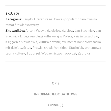
SKU:
909
Kategorie:
Książki
,
Literatura naukowa i popularnonaukowa na
temat Słowiańszczyzny
Znaczników:
Antoni Wacyk
,
dzieje bez dziejów
,
Jan Stachniuk
,
Jan
Stachniuk Droga rewolucji kulturowej w Polsce
,
książnica zadrugi
,
Księgarnia słowiańska
,
kultura bezdziejów
,
mentalność słowiańska
,
mit dziejotwórczy
,
Prawia
,
słowiański sklep
,
Stachniuk
,
systemowa
teoria kultury
,
Toporzeł
,
Wydawnictwo Toporzeł
,
Zadruga
OPIS
INFORMACJE DODATKOWE
OPINIE (0)