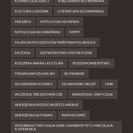
KOMIKS DLA DZIECI
KSIĘGARNIA SŁOWIAŃSKA
KULTURA LUDOWA
LITERATURA SŁOWIAŃSKA
MIESZKO
MITOLOGIA SŁOWIAN
MITOLOGIA SŁOWIAŃSKA
MPPP
MUZEUM POCZĄTKÓW PAŃSTWA POLSKIEGO
MUZYKA
ODTWÓRSTWO HISTORYCZNE
RODZIMA WIARA I KULTURA
RODZIMOWIERSTWO
STANISŁAW SZUKALSKI
SŁOWIANIE
SŁOWIAŃSKI KOMIKS
SŁOWIAŃSKI SKLEP
UMK
WCZESNE ŚREDNIOWIECZE
WIERZENIA I ZWYCZAJE
WIERZENIA PRZEDCHRZEŚCIJAŃSKIE
WIERZENIA SŁOWIAN
WIKINGOWIE
WYDAWNICTWO NAUKOWE UNIWERSYTETU MIKOŁAJA
KOPERNIKA