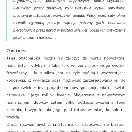
organizacyjnych, społecznych, wojskowych; takimż chybionym
kierunkiem pracy zbiorowej były wszystkie wysiłki umysłowe,
precyzyjnie ustalające „przyczyny” upadku Polski przez cały okres
niewoli; ogromną pozycję zajmuje potężny garb, hodowany
pieczołowicie przez naród w postaci „wielkiej” poezji romantycznej z
jej wieszczami i mistrzami.
O autorze:
Jana Stachniuka
można by zaliczyć do nurtu nowożytnej
humanistyki, gdyby nie fakt, że stworzony przez niego system
filozoficzny – kulturalizm jest na tyle spójną i wyczerpującą
koncepcją, iż wykracza poza możliwość zaszeregowania jej do
czegokolwiek – jest początkiem nowego spojrzenia na świat,
człowieka i jego roli w świecie. Skojarzenie z nowożytnym
humanizmem dotyczy zatem tylko podjęcia wyzwania tego
kierunku i wypełnienia jego postulatów w miarę kompletną
treścią.
Droga rozwoju myśli Jana Stachniuka rozpoczyna się buntem
przeciwko marazmowi polskiego życia. Poszukiwanie przyczyn