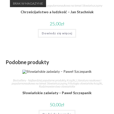
BRAK W MAGAZYNIE
Książki
,
Literatura naukowa i popularnonaukowa na temat Słowiańszczyzny
Chrześcijaństwo a ludzkość – Jan Stachniuk
25,00
zł
Dowiedz się więcej
Podobne produkty
Bestsellery - Najbardziej popularne produkty
,
Książki
,
Literatura naukowa i
popularnonaukowa na temat Słowiańszczyzny
,
Mitologia słowiańska książki
,
Rodzimowierstwo słowiańskie
Słowiańskie zaświaty – Paweł Szczepanik
50,00
zł