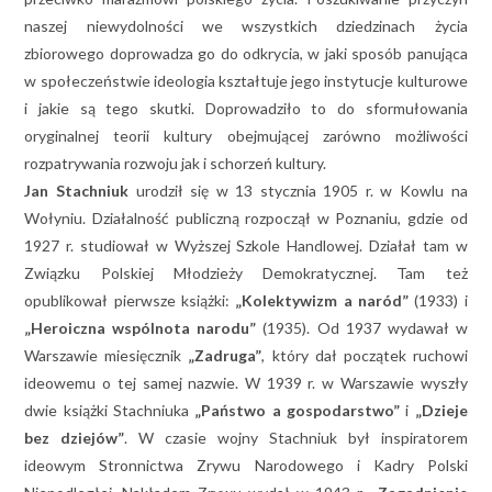
naszej niewydolności we wszystkich dziedzinach życia
zbiorowego doprowadza go do odkrycia, w jaki sposób panująca
w społeczeństwie ideologia kształtuje jego instytucje kulturowe
i jakie są tego skutki. Doprowadziło to do sformułowania
oryginalnej teorii kultury obejmującej zarówno możliwości
rozpatrywania rozwoju jak i schorzeń kultury.
Jan Stachniuk
urodził się w 13 stycznia 1905 r. w Kowlu na
Wołyniu. Działalność publiczną rozpoczął w Poznaniu, gdzie od
1927 r. studiował w Wyższej Szkole Handlowej. Działał tam w
Związku Polskiej Młodzieży Demokratycznej. Tam też
opublikował pierwsze książki:
„Kolektywizm a naród”
(1933) i
„Heroiczna wspólnota narodu”
(1935). Od 1937 wydawał w
Warszawie miesięcznik
„Zadruga”
, który dał początek ruchowi
ideowemu o tej samej nazwie. W 1939 r. w Warszawie wyszły
dwie książki Stachniuka
„Państwo a gospodarstwo”
i
„Dzieje
bez dziejów”
. W czasie wojny Stachniuk był inspiratorem
ideowym Stronnictwa Zrywu Narodowego i Kadry Polski