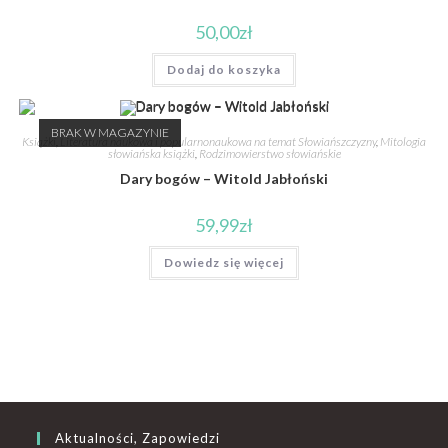
50,00
zł
Dodaj do koszyka
BRAK W MAGAZYNIE
Książki
,
Literatura naukowa i popularnonaukowa na temat Słowiańszczyzny
,
Mitologia
słowiańska książki
,
Rodzimowierstwo słowiańskie
Dary bogów – Witold Jabłoński
59,99
zł
Dowiedz się więcej
Aktualności, Zapowiedzi