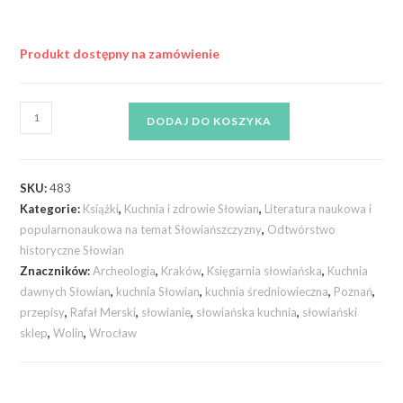
Produkt dostępny na zamówienie
DODAJ DO KOSZYKA
SKU:
483
Kategorie:
Książki
,
Kuchnia i zdrowie Słowian
,
Literatura naukowa i
popularnonaukowa na temat Słowiańszczyzny
,
Odtwórstwo
historyczne Słowian
Znaczników:
Archeologia
,
Kraków
,
Księgarnia słowiańska
,
Kuchnia
dawnych Słowian
,
kuchnia Słowian
,
kuchnia średniowieczna
,
Poznań
,
przepisy
,
Rafał Merski
,
słowianie
,
słowiańska kuchnia
,
słowiański
sklep
,
Wolin
,
Wrocław