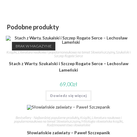
Podobne produkty
BRAK W MAGAZYNIE
Książki
,
Literatura naukowa i popularnonaukowa na temat Słowiańszczyzny
,
Szukalski i
Szczep Rogate Serce
Stach z Warty. Szukalski i Szczep Rogate Serce – Lechosław
Lameński
69,00
zł
Dowiedz się więcej
Bestsellery - Najbardziej popularne produkty
,
Książki
,
Literatura naukowa i
popularnonaukowa na temat Słowiańszczyzny
,
Mitologia słowiańska książki
,
Rodzimowierstwo słowiańskie
Słowiańskie zaświaty – Paweł Szczepanik