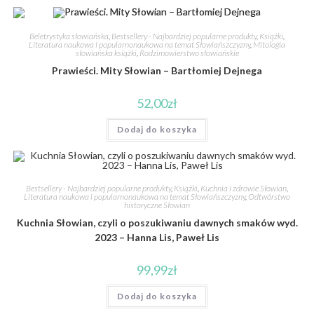
Beletrystyka słowiańska
,
Bestsellery - Najbardziej popularne produkty
,
Książki
,
Literatura naukowa i popularnonaukowa na temat Słowiańszczyzny
,
Mitologia
słowiańska książki
,
Rodzimowierstwo słowiańskie
Prawieści. Mity Słowian – Bartłomiej Dejnega
52,00
zł
Dodaj do koszyka
Bestsellery - Najbardziej popularne produkty
,
Książki
,
Kuchnia i zdrowie Słowian
,
Literatura naukowa i popularnonaukowa na temat Słowiańszczyzny
,
Odtwórstwo
historyczne Słowian
Kuchnia Słowian, czyli o poszukiwaniu dawnych smaków wyd.
2023 – Hanna Lis, Paweł Lis
99,99
zł
Dodaj do koszyka