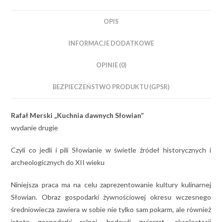
OPIS
INFORMACJE DODATKOWE
OPINIE (0)
BEZPIECZEŃSTWO PRODUKTU (GPSR)
Rafał Merski „Kuchnia dawnych Słowian”
wydanie drugie
Czyli co jedli i pili Słowianie w świetle źródeł historycznych i
archeologicznych do XII wieku
Niniejsza praca ma na celu zaprezentowanie kultury kulinarnej
Słowian. Obraz gospodarki żywnościowej okresu wczesnego
średniowiecza zawiera w sobie nie tylko sam pokarm, ale również
istotę gospodarki rolnej, hodowli zwierząt, eksploatacji