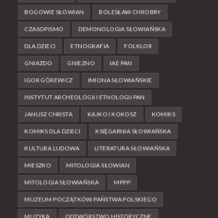
BOGOWIE SŁOWIAN
BOLESŁAW CHROBRY
CZASOPISMO
DEMONOLOGIA SŁOWIAŃSKA
DLA DZIECI
ETNOGRAFIA
FOLKLOR
GNIAZDO
GNIEZNO
IAE PAN
IGOR GÓREWICZ
IMIONA SŁOWIAŃSKIE
INSTYTUT ARCHEOLOGII I ETNOLOGII PAN
JANUSZ CHRISTA
KAJKO I KOKOSZ
KOMIKS
KOMIKS DLA DZIECI
KSIĘGARNIA SŁOWIAŃSKA
KULTURA LUDOWA
LITERATURA SŁOWIAŃSKA
MIESZKO
MITOLOGIA SŁOWIAN
MITOLOGIA SŁOWIAŃSKA
MPPP
MUZEUM POCZĄTKÓW PAŃSTWA POLSKIEGO
MUZYKA
ODTWÓRSTWO HISTORYCZNE