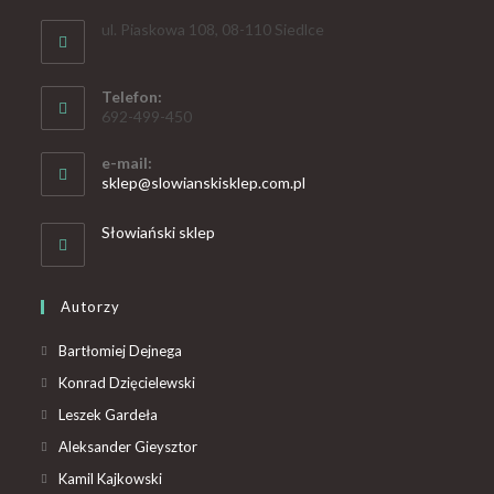
ul. Piaskowa 108, 08-110 Siedlce
Telefon:
692-499-450
e-mail:
sklep@slowianskisklep.com.pl
Słowiański sklep
Autorzy
Bartłomiej Dejnega
Konrad Dzięcielewski
Leszek Gardeła
Aleksander Gieysztor
Kamil Kajkowski