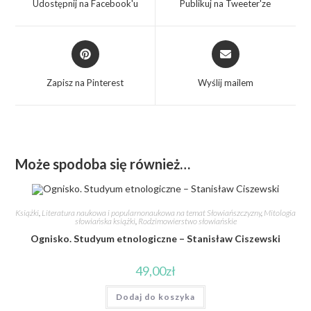
Udostępnij na Facebook'u
Publikuj na Tweeter'ze
Zapisz na Pinterest
Wyślij mailem
Może spodoba się również…
Książki
,
Literatura naukowa i popularnonaukowa na temat Słowiańszczyzny
,
Mitologia
słowiańska książki
,
Rodzimowierstwo słowiańskie
Ognisko. Studyum etnologiczne – Stanisław Ciszewski
49,00
zł
Dodaj do koszyka