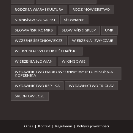
RODZIMA WIARA I KULTURA
RODZIMOWIERSTWO
STANISŁAW SZUKALSKI
SŁOWIANIE
SŁOWIAŃSKI KOMIKS
SŁOWIAŃSKI SKLEP
UMK
WCZESNE ŚREDNIOWIECZE
WIERZENIA I ZWYCZAJE
WIERZENIA PRZEDCHRZEŚCIJAŃSKIE
WIERZENIA SŁOWIAN
WIKINGOWIE
WYDAWNICTWO NAUKOWE UNIWERSYTETU MIKOŁAJA
KOPERNIKA
WYDAWNICTWO REPLIKA
WYDAWNICTWO TRIGLAV
ŚREDNIOWIECZE
O nas
Kontakt
Regulamin
Polityka prywatności