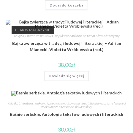
Dodaj do koszyka
BRAK W MAGAZYNIE
Książki
,
Literatura naukowa i popularnonaukowa na temat Słowiańszczyzny
Bajka zwierzęca w tradycji ludowej i literackiej – Adrian
Mianecki, Violetta Wróblewska (red.)
38,00
zł
Dowiedz się więcej
Książki
,
Literatura naukowa i popularnonaukowa na temat Słowiańszczyzny
,
Nowości
wydawnicze o tematyce słowiańskiej
Baśnie serbskie. Antologia tekstów ludowych i literackich
30,00
zł