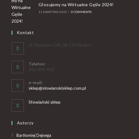
Głosujemy na Wirtualne Gęśle 2024!
11 KWIETNIA 2025
/
0 COMMENTS
Kontakt
ul. Piaskowa 108, 08-110 Siedlce
Telefon:
692-499-450
e-mail:
sklep@slowianskisklep.com.pl
Słowiański sklep
Autorzy
Bartłomiej Dejnega