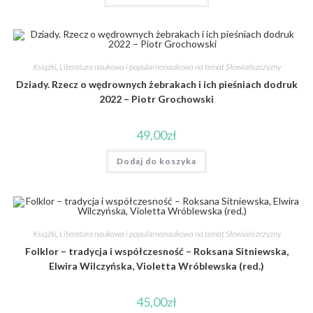
Książki
,
Literatura naukowa i popularnonaukowa na temat Słowiańszczyzny
Dziady. Rzecz o wędrownych żebrakach i ich pieśniach dodruk
2022 – Piotr Grochowski
49,00
zł
Dodaj do koszyka
Książki
,
Literatura naukowa i popularnonaukowa na temat Słowiańszczyzny
Folklor – tradycja i współczesność – Roksana Sitniewska,
Elwira Wilczyńska, Violetta Wróblewska (red.)
45,00
zł