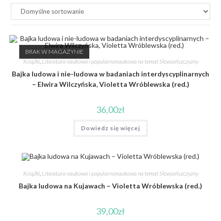
BRAK W MAGAZYNIE
Książki
,
Literatura naukowa i popularnonaukowa na temat Słowiańszczyzny
Bajka ludowa i nie-ludowa w badaniach interdyscyplinarnych
– Elwira Wilczyńska, Violetta Wróblewska (red.)
36,00
zł
Dowiedz się więcej
Książki
,
Literatura naukowa i popularnonaukowa na temat Słowiańszczyzny
Bajka ludowa na Kujawach – Violetta Wróblewska (red.)
39,00
zł