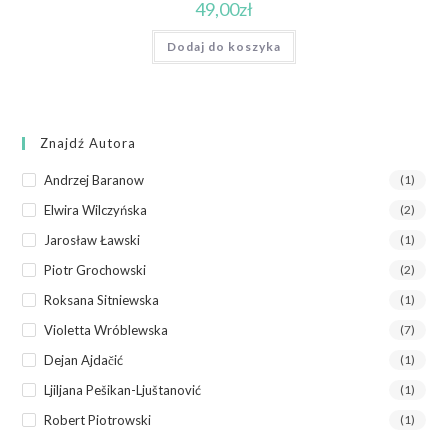
49,00
zł
Dodaj do koszyka
Znajdź Autora
Andrzej Baranow
(1)
Elwira Wilczyńska
(2)
Jarosław Ławski
(1)
Piotr Grochowski
(2)
Roksana Sitniewska
(1)
Violetta Wróblewska
(7)
Dejan Ajdačić
(1)
Ljiljana Pešikan-Ljuštanović
(1)
Robert Piotrowski
(1)